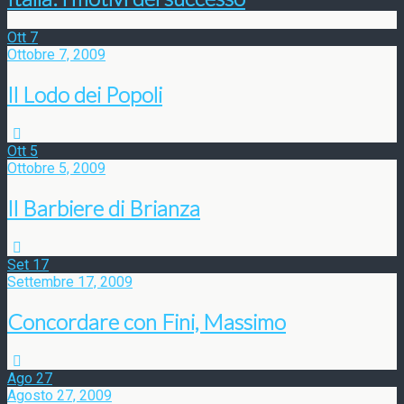
Ott
7
Ottobre 7, 2009
Il Lodo dei Popoli
Ott
5
Ottobre 5, 2009
Il Barbiere di Brianza
Set
17
Settembre 17, 2009
Concordare con Fini, Massimo
Ago
27
Agosto 27, 2009