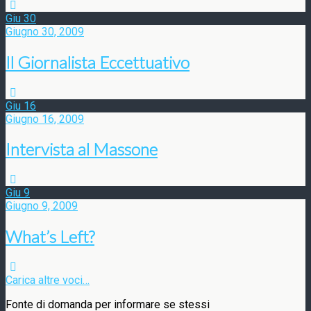
Giu
30
Giugno 30, 2009
Il Giornalista Eccettuativo
Giu
16
Giugno 16, 2009
Intervista al Massone
Giu
9
Giugno 9, 2009
What’s Left?
Carica altre voci…
Fonte di domanda per informare se stessi