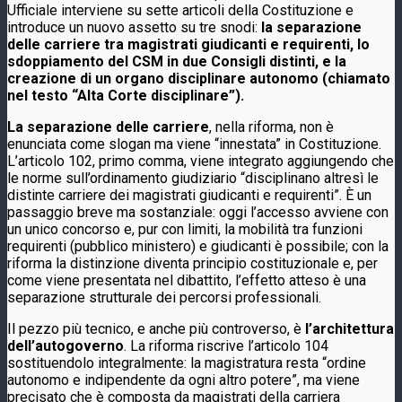
Ufficiale interviene su sette articoli della Costituzione e
introduce un nuovo assetto su tre snodi:
la separazione
delle carriere tra magistrati giudicanti e requirenti, lo
sdoppiamento del CSM in due Consigli distinti, e la
creazione di un organo disciplinare autonomo (chiamato
nel testo “Alta Corte disciplinare”).
La separazione delle carriere
, nella riforma, non è
enunciata come slogan ma viene “innestata” in Costituzione.
L’articolo 102, primo comma, viene integrato aggiungendo che
le norme sull’ordinamento giudiziario “disciplinano altresì le
distinte carriere dei magistrati giudicanti e requirenti”. È un
passaggio breve ma sostanziale: oggi l’accesso avviene con
un unico concorso e, pur con limiti, la mobilità tra funzioni
requirenti (pubblico ministero) e giudicanti è possibile; con la
riforma la distinzione diventa principio costituzionale e, per
come viene presentata nel dibattito, l’effetto atteso è una
separazione strutturale dei percorsi professionali.
Il pezzo più tecnico, e anche più controverso, è
l’architettura
dell’autogoverno
. La riforma riscrive l’articolo 104
sostituendolo integralmente: la magistratura resta “ordine
autonomo e indipendente da ogni altro potere”, ma viene
precisato che è composta da magistrati della carriera