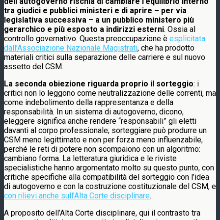
dell’autogoverno rischia di cambiare l’equilibrio interno
tra giudici e pubblici ministeri e di aprire – per via
legislativa successiva – a un pubblico ministero più
gerarchico e più esposto a indirizzi esterni
. Ossia al
controllo governativo. Questa preoccupazione è
esplicitata
dall’Associazione Nazionale Magistrati
, che ha prodotto
materiali critici sulla separazione delle carriere e sul nuovo
assetto del CSM.
La seconda obiezione riguarda proprio il sorteggio
: i
critici non lo leggono come neutralizzazione delle correnti, ma
come indebolimento della rappresentanza e della
responsabilità. In un sistema di autogoverno, dicono,
eleggere significa anche rendere “responsabili” gli eletti
davanti al corpo professionale; sorteggiare può produrre un
CSM meno legittimato e non per forza meno influenzabile,
perché le reti di potere non scompaiono con un algoritmo:
cambiano forma. La letteratura giuridica e le riviste
specialistiche hanno argomentato molto su questo punto, con
critiche specifiche alla compatibilità del sorteggio con l’idea
di autogoverno e con la costruzione costituzionale del CSM, e
con rilievi anche sull’Alta Corte disciplinare
.
A proposito dell’Alta Corte disciplinare, qui il contrasto tra