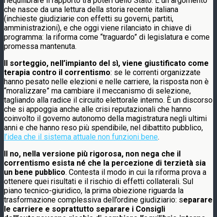
riequilibrare il rapporto tra poteri dello Stato. È un argomento
che nasce da una lettura della storia recente italiana
(inchieste giudiziarie con effetti su governi, partiti,
amministrazioni), e che oggi viene rilanciato in chiave di
programma: la riforma come “traguardo” di legislatura e come
promessa mantenuta.
Il sorteggio, nell’impianto del sì, viene giustificato come
terapia contro il correntismo
: se le correnti organizzate
hanno pesato nelle elezioni e nelle carriere, la risposta non è
“moralizzare” ma cambiare il meccanismo di selezione,
tagliando alla radice il circuito elettorale interno. È un discorso
che si appoggia anche alle crisi reputazionali che hanno
coinvolto il governo autonomo della magistratura negli ultimi
anni e che hanno reso più spendibile, nel dibattito pubblico,
l’idea che il sistema attuale non funzioni bene
.
Il no, nella versione più rigorosa, non nega che il
correntismo esista né che la percezione di terzietà sia
un bene pubblico
. Contesta il modo in cui la riforma prova a
ottenere quei risultati e il rischio di effetti collaterali. Sul
piano tecnico-giuridico, la prima obiezione riguarda la
trasformazione complessiva dell’ordine giudiziario: s
eparare
le carriere e soprattutto separare i Consigli