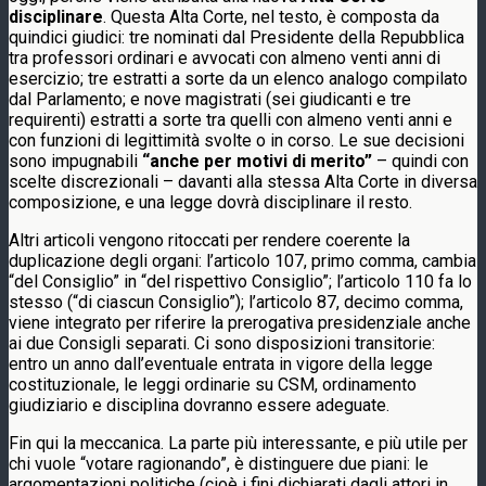
disciplinare
. Questa Alta Corte, nel testo, è composta da
quindici giudici: tre nominati dal Presidente della Repubblica
tra professori ordinari e avvocati con almeno venti anni di
esercizio; tre estratti a sorte da un elenco analogo compilato
dal Parlamento; e nove magistrati (sei giudicanti e tre
requirenti) estratti a sorte tra quelli con almeno venti anni e
con funzioni di legittimità svolte o in corso. Le sue decisioni
sono impugnabili
“anche per motivi di merito”
– quindi con
scelte discrezionali – davanti alla stessa Alta Corte in diversa
composizione, e una legge dovrà disciplinare il resto.
Altri articoli vengono ritoccati per rendere coerente la
duplicazione degli organi: l’articolo 107, primo comma, cambia
“del Consiglio” in “del rispettivo Consiglio”; l’articolo 110 fa lo
stesso (“di ciascun Consiglio”); l’articolo 87, decimo comma,
viene integrato per riferire la prerogativa presidenziale anche
ai due Consigli separati. Ci sono disposizioni transitorie:
entro un anno dall’eventuale entrata in vigore della legge
costituzionale, le leggi ordinarie su CSM, ordinamento
giudiziario e disciplina dovranno essere adeguate.
Fin qui la meccanica. La parte più interessante, e più utile per
chi vuole “votare ragionando”, è distinguere due piani: le
argomentazioni politiche (cioè i fini dichiarati dagli attori in