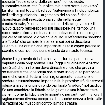
abusata: “separazione delle carriere” non coincide,
automaticamente, con “pubblico ministero sotto il governo”.
La riforma, nel testo, ribadisce l’autonomia e l’indipendenza
dell’ordine giudiziario. L’argomento del no non è che la
dipendenza dall’esecutivo sia scritta nella legge
costituzionale; è che la separazione dell’autogoverno e il
nuovo quadro renderebbero più plausibile, nel tempo, una
successiva riforma ordinaria (o costituzionale) che spinga il
pm verso un modello diverso, e quindi il referendum sarebbe
una “porta” che cambia la stanza in cui poi si discuterà.
Questa è una distinzione importante: aiuta a capire perché lo
scontro è così politico pur partendo da un testo tecnico.
Anche l’argomento del sì, a sua volta, ha una parte che va
depurata dalla propaganda. Dire “oggi il giudice non è terzo”
non è ciò che la riforma deve dimostrare; ciò che prova a
sostenere è che la terzietà non è solo una qualità personale
ma anche un’architettura. È un ragionamento istituzionale:
rendere strutturalmente impossibile la promiscuità di percorsi
riduce una zona grigia e rende più facile “credere” nel giudice.
Se uno considera la fiducia nella giustizia una infrastruttura
civile – come la fiducia nella moneta o nei certificati – allora il
ragionamento diventa comprensibile anche senza aderire alle
narrazioni più muscolari contro la magistratura.