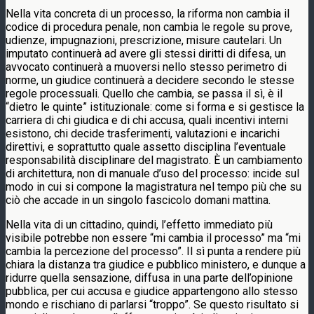
Nella vita concreta di un processo, la riforma non cambia il
codice di procedura penale, non cambia le regole su prove,
udienze, impugnazioni, prescrizione, misure cautelari. Un
imputato continuerà ad avere gli stessi diritti di difesa, un
avvocato continuerà a muoversi nello stesso perimetro di
norme, un giudice continuerà a decidere secondo le stesse
regole processuali. Quello che cambia, se passa il sì, è il
“dietro le quinte” istituzionale: come si forma e si gestisce la
carriera di chi giudica e di chi accusa, quali incentivi interni
esistono, chi decide trasferimenti, valutazioni e incarichi
direttivi, e soprattutto quale assetto disciplina l’eventuale
responsabilità disciplinare del magistrato. È un cambiamento
di architettura, non di manuale d’uso del processo: incide sul
modo in cui si compone la magistratura nel tempo più che su
ciò che accade in un singolo fascicolo domani mattina.
Nella vita di un cittadino, quindi, l’effetto immediato più
visibile potrebbe non essere “mi cambia il processo” ma “mi
cambia la percezione del processo”. Il sì punta a rendere più
chiara la distanza tra giudice e pubblico ministero, e dunque a
ridurre quella sensazione, diffusa in una parte dell’opinione
pubblica, per cui accusa e giudice appartengono allo stesso
mondo e rischiano di parlarsi “troppo”. Se questo risultato si