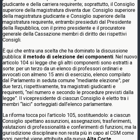
giudicante e della carriera requirente; soprattutto, il Consiglio
superiore della magistratura diventa due: Consiglio superiore
della magistratura giudicante e Consiglio superiore della
magistratura requirente, entrambi presieduti dal Presidente
della Repubblica, con il primo presidente e il procuratore
generale della Cassazione membri di diritto dei rispettivi
Consigli.
È qui che entra una scelta che ha dominato la discussione
pubblica:
il metodo di selezione dei componenti
. Nel nuovo
articolo 104 si legge che gli altri componenti sono estratti a
sorte: per un terzo da un elenco di professori ordinari e
avvocati con almeno 15 anni di esercizio, elenco compilato
dal Parlamento in seduta comune “mediante elezione”; per
due terzi, rispettivamente, tra magistrati giudicanti e
requirenti, “nel numero e secondo le procedure previsti dalla
legge”. Il vicepresidente di ciascun Consiglio è eletto tra i
membri “laici” sorteggiati dall’elenco parlamentare.
La riforma tocca poi l’articolo 105, sostituendolo: a ciascun
Consiglio spettano assunzioni, assegnazioni, trasferimenti,
valutazioni di professionalità e conferimenti di funzioni; ma la
giurisdizione disciplinare non resta più in capo al CSM come
oggi, perché viene attribuita alla nuova
Alta Corte