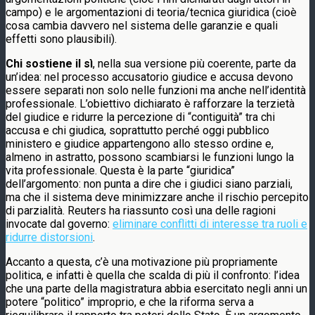
campo) e le argomentazioni di teoria/tecnica giuridica (cioè
cosa cambia davvero nel sistema delle garanzie e quali
effetti sono plausibili).
Chi sostiene il sì
, nella sua versione più coerente, parte da
un’idea: nel processo accusatorio giudice e accusa devono
essere separati non solo nelle funzioni ma anche nell’identità
professionale. L’obiettivo dichiarato è rafforzare la terzietà
del giudice e ridurre la percezione di “contiguità” tra chi
accusa e chi giudica, soprattutto perché oggi pubblico
ministero e giudice appartengono allo stesso ordine e,
almeno in astratto, possono scambiarsi le funzioni lungo la
vita professionale. Questa è la parte “giuridica”
dell’argomento: non punta a dire che i giudici siano parziali,
ma che il sistema deve minimizzare anche il rischio percepito
di parzialità. Reuters ha riassunto così una delle ragioni
invocate dal governo:
eliminare conflitti di interesse tra ruoli e
ridurre distorsioni
.
Accanto a questa, c’è una motivazione più propriamente
politica, e infatti è quella che scalda di più il confronto: l’idea
che una parte della magistratura abbia esercitato negli anni un
potere “politico” improprio, e che la riforma serva a