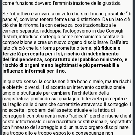
come funziona davvero l’amministrazione della giustizia.
Se l’obiettivo è arrivare a un voto che sia il meno possibile “di
pancia”, conviene tenere ferma una distinzione. Da un lato c’è
ciò che la riforma fa con certezza: costituzionalizza le
carriere separate, raddoppia l’autogoverno in due Consigli
distinti, introduce sorteggio come meccanismo centrale di
composizione e crea un nuovo organo disciplinare. Dall’altro
lato c’è ciò che la riforma promette o teme:
più fiducia e
terzietà percepita per il sì; rischio di indebolimento
dell’indipendenza, soprattutto del pubblico ministero, e
rischio di organi meno legittimati e più permeabili a
influenze informali per il no.
In questo senso, la scelta non è tra bene e male, ma tra rischi
e obiettivi diversi. Il sì accetta un intervento costituzionale
ampio e strutturale per cambiare l’architettura della
magistratura, puntando sul guadagno di terzietà percepita e
sul taglio delle dinamiche correntizie attraverso il sorteggio. Il
no accetta i problemi dell’assetto attuale e la fatica di
correggerli con strumenti meno “radicali”, perché ritiene che il
costo istituzionale di una riscrittura costituzionale, soprattutto
con l’innesto del sorteggio e di un nuovo organo disciplinare,
sia troppo alto e troppo esposto a conseguenze non