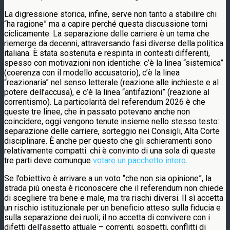
La digressione storica, infine, serve non tanto a stabilire chi
“ha ragione” ma a capire perché questa discussione torni
ciclicamente. La separazione delle carriere è un tema che
riemerge da decenni, attraversando fasi diverse della politica
italiana. È stata sostenuta e respinta in contesti differenti,
spesso con motivazioni non identiche: c’è la linea “sistemica”
(coerenza con il modello accusatorio), c’è la linea
“reazionaria” nel senso letterale (reazione alle inchieste e al
potere dell’accusa), e c’è la linea “antifazioni” (reazione al
correntismo). La particolarità del referendum 2026 è che
queste tre linee, che in passato potevano anche non
coincidere, oggi vengono tenute insieme nello stesso testo:
separazione delle carriere, sorteggio nei Consigli, Alta Corte
disciplinare. È anche per questo che gli schieramenti sono
relativamente compatti: chi è convinto di una sola di queste
tre parti deve comunque
votare un pacchetto intero
.
Se l’obiettivo è arrivare a un voto “che non sia opinione”, la
strada più onesta è riconoscere che il referendum non chiede
di scegliere tra bene e male, ma tra rischi diversi. Il sì accetta
un rischio istituzionale per un beneficio atteso sulla fiducia e
sulla separazione dei ruoli; il no accetta di convivere con i
difetti dell’assetto attuale – correnti, sospetti, conflitti di