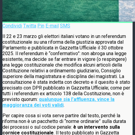
Condividi
Twitta
Pin
E-mail
SMS
Il 22 e 23 marzo gli elettori italiani votano in un referendum
costituzionale su una riforma della giustizia approvata dal
Parlamento e pubblicata in Gazzetta Ufficiale il 30 ottobre
2025. Il referendum è “confermativo”: non abroga una legge
esistente, ma decide se far entrare in vigore (o respingere)
una legge costituzionale che modifica alcuni articoli della
Costituzione relativi a ordinamento giudiziario, Consiglio
superiore della magistratura e disciplina dei magistrati. La
consultazione è stata indetta con decreto e il quesito è stato
precisato con DPR pubblicato in Gazzetta Ufficiale; come per
tutti i referendum ex articolo 138 della Costituzione, non è
previsto quorum:
qualunque sia l’affluenza, vince la
maggioranza dei voti validi
.
Per capire cosa si vota serve partire dal testo, perché la
riforma non è un pacchetto di “norme ordinarie” sulla durata
dei processi o sul codice penale:
è un intervento sulla
cornice costituzionale
. Il testo pubblicato in Gazzetta