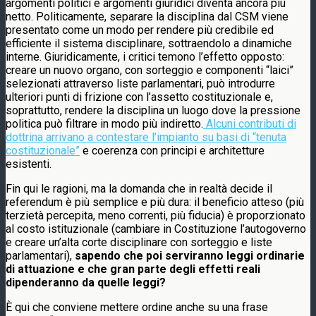
argomenti politici e argomenti giuridici diventa ancora più
netto. Politicamente, separare la disciplina dal CSM viene
presentato come un modo per rendere più credibile ed
efficiente il sistema disciplinare, sottraendolo a dinamiche
interne. Giuridicamente, i critici temono l’effetto opposto:
creare un nuovo organo, con sorteggio e componenti “laici”
selezionati attraverso liste parlamentari, può introdurre
ulteriori punti di frizione con l’assetto costituzionale e,
soprattutto, rendere la disciplina un luogo dove la pressione
politica può filtrare in modo più indiretto.
Alcuni contributi di
dottrina arrivano a contestare l’impianto su basi di “tenuta
costituzionale”
e coerenza con principi e architetture
esistenti.
Fin qui le ragioni, ma la domanda che in realtà decide il
referendum è più semplice e più dura: il beneficio atteso (più
terzietà percepita, meno correnti, più fiducia) è proporzionato
al costo istituzionale (cambiare in Costituzione l’autogoverno
e creare un’alta corte disciplinare con sorteggio e liste
parlamentari),
sapendo che poi serviranno leggi ordinarie
di attuazione e che gran parte degli effetti reali
dipenderanno da quelle leggi?
È qui che conviene mettere ordine anche su una frase