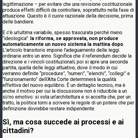
legittimazione – per evitare che una revisione costituzionale
produca effetti difficili da controllare, soprattutto nella fase di
attuazione. Questo è il cuore razionale della decisione, prima
delle bandiere.
E c’è un’ultima variabile, spesso trascurata perché meno
“ideologica”:
la riforma, se approvata, non produce
automaticamente un nuovo sistema la mattina dopo
.
L’articolo transitorio impone l’adeguamento delle leggi
ordinarie entro un anno. Significa che il referendum decide la
direzione e i vincoli costituzionali; poi si apre una seconda
partita, quella delle leggi attuative, dove il modo in cui
verranno definite “procedure”, “numeri”, “elenchi”, “collegi” e
“funzionamento” dell’Alta Corte determinerà la qualità
effettiva del nuovo equilibrio. È un dettaglio tecnico, ma è
anche il motivo per cui la discussione non è riducibile a un
sì/no emotivo: si vota un’architettura e si accetta che, per un
tratto, la politica torni a scrivere le regole di un potere che per
definizione dovrebbe restare indipendente.
Sì, ma cosa succede ai processi e ai
cittadini?