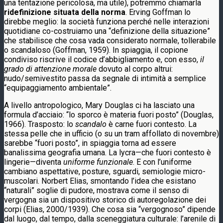
una tentazione pericolosa, ma utile), potremmo chiamarla
ridefinizione situata della norma
. Erving Goffman lo
direbbe meglio: la società funziona perché nelle interazioni
quotidiane co-costruiamo una “definizione della situazione”
che stabilisce che cosa vada considerato normale, tollerabile
o scandaloso (Goffman, 1959). In spiaggia, il copione
condiviso riscrive il codice d’abbigliamento e, con esso,
il
grado di attenzione morale
dovuto al corpo altrui:
nudo/semivestito passa da segnale di intimità a semplice
“equipaggiamento ambientale”.
A livello antropologico, Mary Douglas ci ha lasciato una
formula d’acciaio: “lo sporco è materia fuori posto” (Douglas,
1966). Trasposto: lo
scandalo
è carne fuori contesto. La
stessa pelle che in ufficio (o su un tram affollato di novembre)
sarebbe “fuori posto”, in spiaggia torna ad essere
banalissima geografia umana. La lycra—che fuori contesto è
lingerie—diventa
uniforme funzionale
. E con l’uniforme
cambiano aspettative, posture, sguardi, semiologie micro-
muscolari. Norbert Elias, smontando l’idea che esistano
“naturali” soglie di pudore, mostrava come il senso di
vergogna sia un dispositivo storico di autoregolazione dei
corpi (Elias, 2000/1939). Che cosa sia “vergognoso” dipende
dal luogo, dal tempo, dalla sceneggiatura culturale: l’arenile di