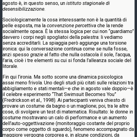
agosto è, in questo senso, un
istituto stagionale di
desensibilizzazione
.
Sociologicamente la cosa interessante non è la quantità di
pelle esposta, ma la
convenzione percettiva
che la rende
socialmente opaca. È la stessa logica per cui non “guardiamo”
davvero i corpi negli spogliatoi della palestra: li vediamo
senza accreditarli. La spiaggia però aggiunge una torsione
ironica: qui la conversazione continua come se nulla fosse,
anzi spesso
grazie
al fatto che nulla ostacola il sole, l’acqua,
l’aria, cioè i tre elementi su cui si fonda l’alleanza sociale del
litorale.
Fin qui l’ironia. Ma sotto scorre una dinamica psicologica
assai meno frivola. Uno degli studi più citati sulle relazioni tra
abbigliamento e stati mentali—e che in agosto vale doppio—è
il celebre esperimento “That Swimsuit Becomes You”
(Fredrickson et al., 1998). Ai partecipanti veniva chiesto di
provare un costume da bagno o un maglione; poi, tra le altre
cose, di svolgere un test di matematica. Risultato: le donne in
costume mostravano un calo di performance e un aumento
dell’auto-oggettivazione (monitoraggio costante del proprio
corpo come oggetto di sguardo), fenomeno accompagnato da
maggiore vergogna corporea e, in alcune condizioni, da