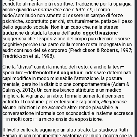
condotte alimentari più restrittive. Traduzione per la spiaggia:
anche quando
la norma dice che è tutto ok
, il corpo
nudo/seminudo non smette di essere un campo di forze
psichiche, soprattutto per chi, strutturalmente, patisce il peso
dello sguardo sociale. Non è un caso che, nella stessa
tradizione di studi, la teoria dell’
auto-oggettivazione
suggerisca che l’esposizione del corpo può drenare risorse
cognitive perché una parte della mente resta impegnata in un
audit continuo del sé corporeo (Fredrickson & Roberts, 1997;
Fredrickson et al., 1998).
Che la “divisa” cambi la mente, del resto, è anche la tesi—
speculare—dell’
enclothed cognition
: indossare determinati
capi modifica in modo misurabile l’attenzione, la postura
mentale, persino la disinibizione comportamentale (Adam &
Galinsky, 2012). Un camice bianco attribuito a un medico
migliora la vigilanza; un abito formale aumenta il pensiero
astratto. Il costume, per estensione ragionata,
alleggerisce
alcune inibizioni e ne
accende
altre: rende plausibile la
conversazione informale con sconosciuti e insieme accresce
—in molti corpi—la micro-ansia da esposizione.
Il livello culturale aggiunge un altro strato. La studiosa Ruth
Barcan, in una monumentale anatomia del nudo, ricorda che la