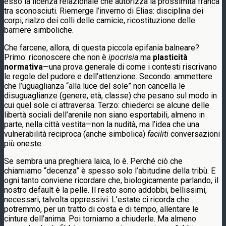
esso la licenza relazionale che autorizza la prossimità franca
tra sconosciuti. Riemerge l’inverno di Elias: disciplina dei
corpi, rialzo dei colli delle camicie, ricostituzione delle
barriere simboliche.
Che farcene, allora, di questa piccola epifania balneare?
Primo: riconoscere che non è
ipocrisia
ma
plasticità
normativa
—una prova generale di come i contesti riscrivano
le regole del pudore e dell’attenzione. Secondo: ammettere
che l’uguaglianza “alla luce del sole” non cancella le
disuguaglianze (genere, età, classe) che pesano sul modo in
cui quel sole ci attraversa. Terzo: chiederci se alcune delle
libertà sociali dell’arenile non siano esportabili, almeno in
parte, nella città vestita—non la nudità, ma l’idea che una
vulnerabilità reciproca (anche simbolica)
faciliti
conversazioni
più oneste.
Se sembra una preghiera laica, lo è. Perché ciò che
chiamiamo “decenza” è spesso solo l’abitudine della tribù. E
ogni tanto conviene ricordare che, biologicamente parlando, il
nostro default è la pelle. Il resto sono addobbi, bellissimi,
necessari, talvolta oppressivi. L’estate ci ricorda che
potremmo, per un tratto di costa e di tempo, allentare le
cinture dell’anima. Poi torniamo a chiuderle. Ma almeno