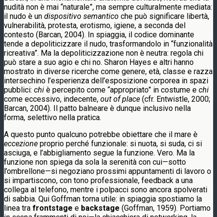
nudità non è mai “naturale”, ma sempre culturalmente mediata:
il nudo è un
dispositivo semantico
che può significare libertà,
vulnerabilità, protesta, erotismo, igiene, a seconda del
contesto (Barcan, 2004). In spiaggia, il codice dominante
tende a depoliticizzare il nudo, trasformandolo in “funzionalità
ricreativa”. Ma la depoliticizzazione non è neutra: regola chi
può stare a suo agio e chi no. Sharon Hayes e altri hanno
mostrato in diverse ricerche come genere, età, classe e razza
intersechino l’esperienza dell’esposizione corporea in spazi
pubblici:
chi
è percepito come “appropriato” in costume e
chi
come eccessivo, indecente,
out of place
(cfr. Entwistle, 2000;
Barcan, 2004). Il patto balneare è dunque inclusivo nella
forma, selettivo nella pratica.
A questo punto qualcuno potrebbe obiettare che il mare è
eccezione
proprio perché funzionale: si nuota, si suda, ci si
asciuga, e l’abbigliamento segue la funzione. Vero. Ma la
funzione non spiega da sola la serenità con cui—sotto
l’ombrellone—si negoziano prossimi appuntamenti di lavoro o
si impartiscono, con tono professionale, feedback a una
collega al telefono, mentre i polpacci sono ancora spolverati
di sabbia. Qui Goffman torna utile: in spiaggia spostiamo la
linea tra
frontstage
e
backstage
(Goffman, 1959). Portiamo