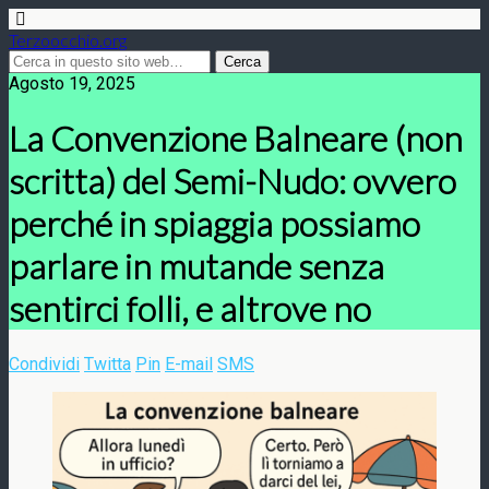
Terzoocchio.org
Agosto 19, 2025
La Convenzione Balneare (non
scritta) del Semi-Nudo: ovvero
perché in spiaggia possiamo
parlare in mutande senza
sentirci folli, e altrove no
Condividi
Twitta
Pin
E-mail
SMS