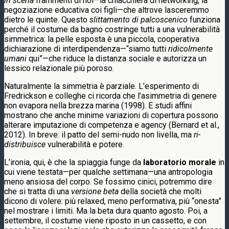
in scena
frammenti di noi—la chiacchiera di networking, la
negoziazione educativa coi figli—che altrove lasceremmo
dietro le quinte. Questo
slittamento di palcoscenico
funziona
perché il costume da bagno costringe tutti a una vulnerabilità
simmetrica: la pelle esposta è una piccola, cooperativa
dichiarazione di interdipendenza—“siamo tutti
ridicolmente
umani
qui”—che riduce la distanza sociale e autorizza un
lessico relazionale più poroso.
Naturalmente la simmetria è parziale. L’esperimento di
Fredrickson e colleghe ci ricorda che l’asimmetria di genere
non evapora nella brezza marina (1998). E studi affini
mostrano che anche minime variazioni di copertura possono
alterare imputazione di competenza e agency (Bernard et al.,
2012). In breve: il patto del semi-nudo non livella, ma
ri-
distribuisce
vulnerabilità e potere.
L’ironia, qui, è che la spiaggia funge da
laboratorio morale
in
cui viene testata—per qualche settimana—una antropologia
meno ansiosa del corpo. Se fossimo cinici, potremmo dire
che si tratta di una
versione beta
della società che molti
dicono di volere: più relaxed, meno performativa, più “onesta”
nel mostrare i limiti. Ma la beta dura quanto agosto. Poi, a
settembre, il costume viene riposto in un cassetto, e con