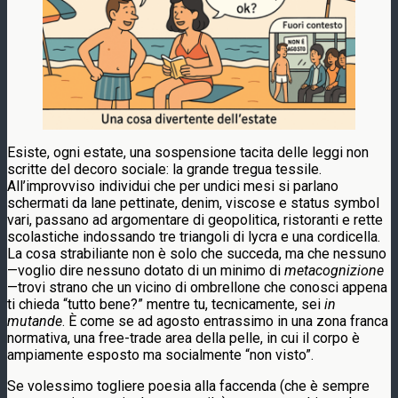
Esiste, ogni estate, una sospensione tacita delle leggi non
scritte del decoro sociale: la grande tregua tessile.
All’improvviso individui che per undici mesi si parlano
schermati da lane pettinate, denim, viscose e status symbol
vari, passano ad argomentare di geopolitica, ristoranti e rette
scolastiche indossando tre triangoli di lycra e una cordicella.
La cosa strabiliante non è solo che succeda, ma che nessuno
—voglio dire nessuno dotato di un minimo di
metacognizione
—trovi strano che un vicino di ombrellone che conosci appena
ti chieda “tutto bene?” mentre tu, tecnicamente, sei
in
mutande
. È come se ad agosto entrassimo in una zona franca
normativa, una free-trade area della pelle, in cui il corpo è
ampiamente esposto ma socialmente “non visto”.
Se volessimo togliere poesia alla faccenda (che è sempre