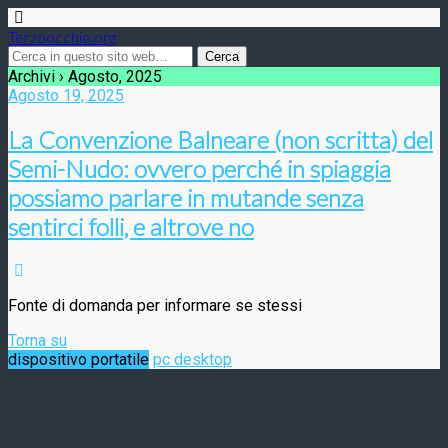
Terzoocchio.org
Archivi › Agosto, 2025
Agosto 19, 2025
La Convenzione Balneare (non scritta) del
Semi-Nudo: ovvero perché in spiaggia
possiamo parlare in mutande senza
sentirci folli, e altrove no
Fonte di domanda per informare se stessi
Torna su
dispositivo portatile
pc desktop