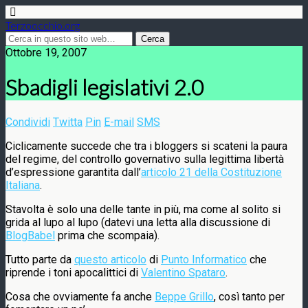
Terzoocchio.org
Ottobre 19, 2007
Sbadigli legislativi 2.0
Condividi
Twitta
Pin
E-mail
SMS
Ciclicamente succede che tra i bloggers si scateni la paura
del regime, del controllo governativo sulla legittima libertà
d’espressione garantita dall’
articolo 21 della Costituzione
Italiana
.
Stavolta è solo una delle tante in più, ma come al solito si
grida al lupo al lupo (datevi una letta alla discussione di
BlogBabel
prima che scompaia).
Tutto parte da
questo articolo
di
Punto Informatico
che
riprende i toni apocalittici di
Valentino Spataro
.
Cosa che ovviamente fa anche
Beppe Grillo
, così tanto per