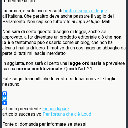
fomentare un po’.
Insomma, è solo uno dei soliti
brutti disegni di legge
all’Italiana. Che peraltro deve anche passare il vaglio del
Parlamento. Non capisco tutto ‘sto
al lupo al lupo
. Mah.
Non sarà di certo questo disegno di legge, anche se
approvato, a far diventare un prodotto editoriale ciò che
non
lo è
e tantomeno può esserlo come un blog, che non ha
alcuna finalità di lucro. Il motivo di un così ingenuo abbaglio da
parte di tutti mi lascia interdetto.
In aggiunta, non sarà di certo una
legge ordinaria
a prevalere
su una
norma costituzionale
. Quindi l’art. 21.
Fate sogni tranquilli che le vostre sidebar non ve le toglie
nessuno.
Facebook
Twitter
articolo precedente
Fiction lupare
articolo successivo
Per fortuna che c'è Loud
Fonte di domanda per informare se stessi