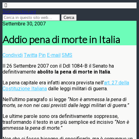
Terzoocchio.org
Settembre 30, 2007
Addio pena di morte in Italia
Condividi
Twitta
Pin
E-mail
SMS
Il 26 Settembre 2007 con il Ddl 1084-B il Senato ha
definitivamente
abolito la pena di morte in Italia
.
La pena capitale era infatti ancora prevista nell’
art. 27 della
Costituzione Italiana
dalle leggi militari di guerra.
Nell’ultimo paragrafo si legge
“Non è ammessa la pena di
morte, se non nei casi previsti dalle leggi militari di guerra.”
Le ultime parole sono ora definitivamente soppresse,
trasformando il testo in un più semplice ed incisivo
“Non è
ammessa la pena di morte.”
Non che ci fosse bisogno di specificarlo, ma è comunque un