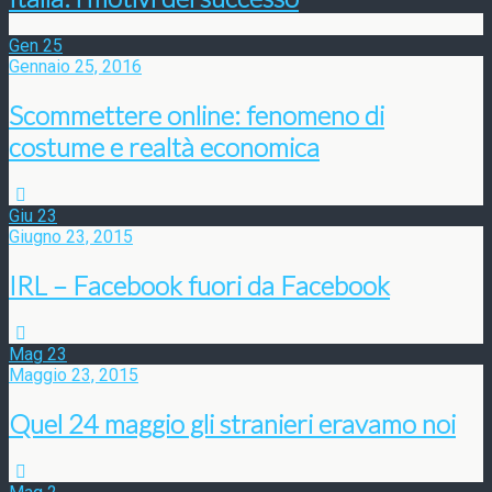
Gen
25
Gennaio 25, 2016
Scommettere online: fenomeno di
costume e realtà economica
Giu
23
Giugno 23, 2015
IRL – Facebook fuori da Facebook
Mag
23
Maggio 23, 2015
Quel 24 maggio gli stranieri eravamo noi