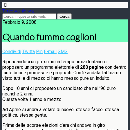
Terzoocchio.org
Febbraio 9, 2008
Quando fummo coglioni
Condividi
Twitta
Pin
E-mail
SMS
Ripensandoci un po’ su: in un tempo ormai lontano ci
proposero un programma elettorale di
280 pagine
con dentro
tante buone promesse e propositi. Com’è andata l’abbiamo
visto tutti e di mezzo ci hanno messo pure un indulto.
Dopo 10 anni ci proposero un candidato che nel ’96 durò
neanche 2 anni.
Questa volta 1 anno e mezzo.
Ad Aprile si andrà a votare di nuovo: stesse facce, stessa
politica, stessa gente.
Prima delle scorse elezioni c’era chi andava in giro