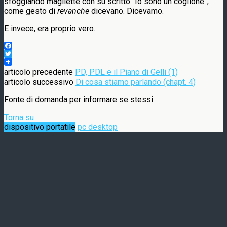
sfoggiando magliette con su scritto “Io sono un coglione”,
come gesto di
revanche
dicevano. Dicevamo.
E invece, era proprio vero.
Facebook
Twitter
articolo precedente
PD, PDL e il Piano di Gelli (1)
articolo successivo
Di cosa stiamo parlando (chapt. 4)
Fonte di domanda per informare se stessi
Torna su
dispositivo portatile
pc desktop