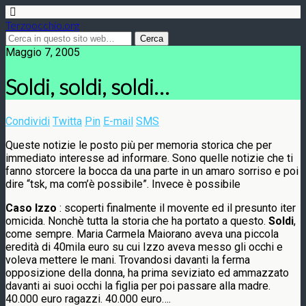
Terzoocchio.org
Maggio 7, 2005
Soldi, soldi, soldi…
Condividi
Twitta
Pin
E-mail
SMS
Queste notizie le posto più per memoria storica che per
immediato interesse ad informare. Sono quelle notizie che ti
fanno storcere la bocca da una parte in un amaro sorriso e poi
dire “tsk, ma com’è possibile”. Invece è possibile
Caso Izzo
: scoperti finalmente il movente ed il presunto iter
omicida. Nonchè tutta la storia che ha portato a questo.
Soldi
,
come sempre. Maria Carmela Maiorano aveva una piccola
eredità di 40mila euro su cui Izzo aveva messo gli occhi e
voleva mettere le mani. Trovandosi davanti la ferma
opposizione della donna, ha prima seviziato ed ammazzato
davanti ai suoi occhi la figlia per poi passare alla madre.
40.000 euro ragazzi. 40.000 euro….