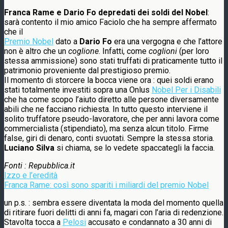
Franca Rame e Dario Fo depredati dei soldi del Nobel
:
sarà contento il mio amico Faciolo che ha sempre affermato
che il
Premio Nobel
dato a
Dario Fo
era una vergogna e che l’attore
non è altro che un
coglione
. Infatti, come
coglioni
(per loro
stessa ammissione) sono stati truffati di praticamente tutto il
patrimonio proveniente dal prestigioso premio.
Il momento di storcere la bocca viene ora : quei soldi erano
stati totalmente investiti sopra una Onlus
Nobel Per i Disabili
che ha come scopo l’aiuto diretto alle persone diversamente
abili che ne facciano richiesta. In tutto questo interviene il
solito truffatore pseudo-lavoratore, che per anni lavora come
commercialista (stipendiato), ma senza alcun titolo. Firme
false, giri di denaro, conti svuotati. Sempre la stessa storia.
Luciano Silva
si chiama, se lo vedete spaccategli la faccia.
Fonti : Repubblica.it
Izzo e l’eredità
Franca Rame: così sono spariti i miliardi del premio Nobel
un p.s. : sembra essere diventata la moda del momento quella
di ritirare fuori delitti di anni fa, magari con l’aria di redenzione.
Stavolta tocca a
Pelosi
accusato e condannato a 30 anni di