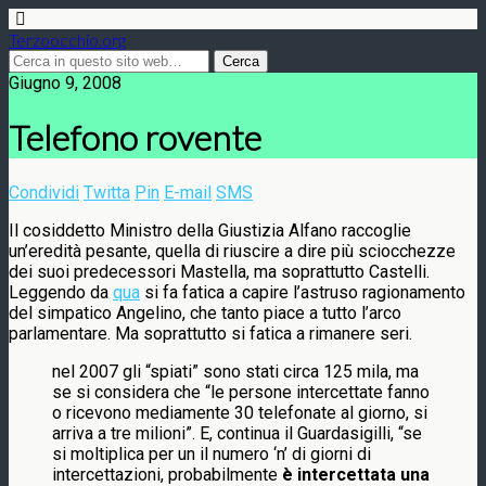
Terzoocchio.org
Giugno 9, 2008
Telefono rovente
Condividi
Twitta
Pin
E-mail
SMS
Il cosiddetto Ministro della Giustizia Alfano raccoglie
un’eredità pesante, quella di riuscire a dire più sciocchezze
dei suoi predecessori Mastella, ma soprattutto Castelli.
Leggendo da
qua
si fa fatica a capire l’astruso ragionamento
del simpatico Angelino, che tanto piace a tutto l’arco
parlamentare. Ma soprattutto si fatica a rimanere seri.
nel 2007 gli “spiati” sono stati circa 125 mila, ma
se si considera che “le persone intercettate fanno
o ricevono mediamente 30 telefonate al giorno, si
arriva a tre milioni”. E, continua il Guardasigilli, “se
si moltiplica per un il numero ‘n’ di giorni di
intercettazioni, probabilmente
è intercettata una