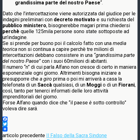
grandissima parte del nostro Paese
“.
Dato che l’intercettazione viene autorizzata dal giudice per le
indagini preliminari con
decreto motivato
e su richiesta del
pubblico ministero
, bisognerebbe magari prima chiedersi
perchè
quelle 125mila persone sono state sottoposte ad
un’indagine.
Se si prende per buono poi il calcolo fatto con una
media
teorica
non si continua a capire perchè tre milioni di
intercettazioni debbano consistere in una
“grandissima parte
del nostro Paese”
con i suoi 60milioni di abitanti.
Il numero “n” di cui parla Alfano non cresce di certo in maniera
esponenziale ogni giorno. Altrimenti bisogna iniziare a
presupporre che
a giro
prima o poi mi arriverà a casa la
telefonata di un
Saccà
qualsiasi, di un
Moggi
o di un
Fiorani
,
così, tanto per tenerci informati delle loro attività
imprenditoriali del giorno.
Forse Alfano quando dice che “il paese
è
sotto controllo”
voleva dire
sarà
.
Facebook
Twitter
articolo precedente
Il Falso della Sacra Sindone