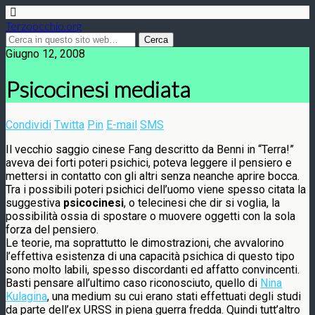
Terzoocchio.org
Giugno 12, 2008
Psicocinesi mediata
Condividi
Twitta
Pin
E-mail
SMS
Il vecchio saggio cinese Fang descritto da Benni in “Terra!”
aveva dei forti poteri psichici, poteva leggere il pensiero e
mettersi in contatto con gli altri senza neanche aprire bocca.
Tra i possibili poteri psichici dell’uomo viene spesso citata la
suggestiva
psicocinesi
, o telecinesi che dir si voglia, la
possibilità ossia di spostare o muovere oggetti con la sola
forza del pensiero.
Le teorie, ma soprattutto le dimostrazioni, che avvalorino
l’effettiva esistenza di una capacità psichica di questo tipo
sono molto labili, spesso discordanti ed affatto convincenti.
Basti pensare all’ultimo caso riconosciuto, quello di
Nina
Kulagina
, una medium su cui erano stati effettuati degli studi
da parte dell’ex URSS in piena guerra fredda. Quindi tutt’altro