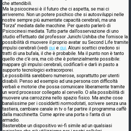
che attendibili.
Ma la psicocinesi è il futuro che ci aspetta, se mai ci
arriveremo. Non un potere psichico che si autosviluppi nelle
nostre sempre più aumentate capacità cerebrali, ma una
“forza” mediata dalle macchine. Per questo parlerò di
Psicocinesi mediata. Tutto parte dall’osservazione di uno
studio effettuato dal professor Junichi Ushiba che fornisce la
possibilità di muovere il proprio avatar su Second Life tramite
impulsi cerebrali (vedi
qui
e
qui
. Alcuni scettici credono si
tratti di una bufala, il che è probabile. Ma il punto non è tanto
quello che c’è ora, ma ciò che è potenzialmente possibile:
mappare gli impulsi cerebrali, codificarli e darli in pasto a
supporto tecnologici extracorporei.
Le possibilità sarebbero numerose, soprattutto per utenti
disabili. Penso ad esempio ad una persona con difficoltà
verbali e motorie che possa comunicare liberamente tramite
un word processor collegato al cervello. O alla possibilità di
muovere una carrozzina nello spazio fisico. Ma anche cose
banalissime per i cosiddetti
normodotati
, scrivere senza una
tastiera, cambiare canale in tv o far partire il programma
caffè
dalla macchinetta. Come aprire una porta o l’anta di un
armadio.
Basterebbe un dispositivo wi-fi simile ad un qualsiasi