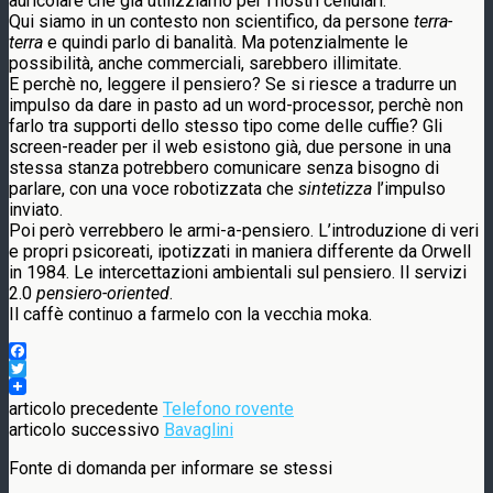
auricolare che già utilizziamo per i nostri cellulari.
Qui siamo in un contesto non scientifico, da persone
terra-
terra
e quindi parlo di banalità. Ma potenzialmente le
possibilità, anche commerciali, sarebbero illimitate.
E perchè no, leggere il pensiero? Se si riesce a tradurre un
impulso da dare in pasto ad un word-processor, perchè non
farlo tra supporti dello stesso tipo come delle cuffie? Gli
screen-reader per il web esistono già, due persone in una
stessa stanza potrebbero comunicare senza bisogno di
parlare, con una voce robotizzata che
sintetizza
l’impulso
inviato.
Poi però verrebbero le armi-a-pensiero. L’introduzione di veri
e propri psicoreati, ipotizzati in maniera differente da Orwell
in 1984. Le intercettazioni ambientali sul pensiero. Il servizi
2.0
pensiero-oriented
.
Il caffè continuo a farmelo con la vecchia moka.
Facebook
Twitter
articolo precedente
Telefono rovente
articolo successivo
Bavaglini
Fonte di domanda per informare se stessi