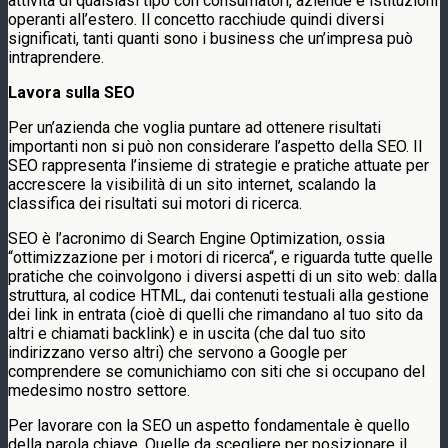
attività di qualsiasi tipo con consumatori, aziende e istituzioni
operanti all’estero. Il concetto racchiude quindi diversi
significati, tanti quanti sono i business che un’impresa può
intraprendere.
Lavora sulla SEO
Per un’azienda che voglia puntare ad ottenere risultati
importanti non si può non considerare l’aspetto della SEO. Il
SEO rappresenta l’insieme di strategie e pratiche attuate per
accrescere la visibilità di un sito internet, scalando la
classifica dei risultati sui motori di ricerca.
SEO è l’acronimo di Search Engine Optimization, ossia
“ottimizzazione per i motori di ricerca“, e riguarda tutte quelle
pratiche che coinvolgono i diversi aspetti di un sito web: dalla
struttura, al codice HTML, dai contenuti testuali alla gestione
dei link in entrata (cioè di quelli che rimandano al tuo sito da
altri e chiamati backlink) e in uscita (che dal tuo sito
indirizzano verso altri) che servono a Google per
comprendere se comunichiamo con siti che si occupano del
medesimo nostro settore.
Per lavorare con la SEO un aspetto fondamentale è quello
della parola chiave. Quelle da scegliere per posizionare il