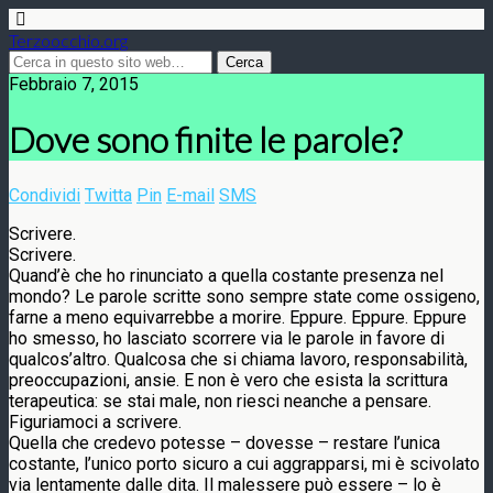
Terzoocchio.org
Febbraio 7, 2015
Dove sono finite le parole?
Condividi
Twitta
Pin
E-mail
SMS
Scrivere.
Scrivere.
Quand’è che ho rinunciato a quella costante presenza nel
mondo? Le parole scritte sono sempre state come ossigeno,
farne a meno equivarrebbe a morire. Eppure. Eppure. Eppure
ho smesso, ho lasciato scorrere via le parole in favore di
qualcos’altro. Qualcosa che si chiama lavoro, responsabilità,
preoccupazioni, ansie. E non è vero che esista la scrittura
terapeutica: se stai male, non riesci neanche a pensare.
Figuriamoci a scrivere.
Quella che credevo potesse – dovesse – restare l’unica
costante, l’unico porto sicuro a cui aggrapparsi, mi è scivolato
via lentamente dalle dita. Il malessere può essere – lo è