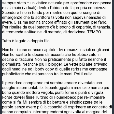
sempre stato – un viatico naturale per sprofondare con penna
e calamaio (virtuali) dentro l’abisso della propria coscienza.
Scendere fino in fondo per risalire con quello scrigno di
emergenze che lo scrittore talvolta non sapeva neanche di
avere. O sì, ma non ha ancora affinato gli strumenti per farlo.
Per risalire da quel baratro c’è bisogno di caparbia, di tenacia,
di tremenda solitudine, di metodo, di dedizione. TEMPO.
Tutto è legato a doppio filo.
Non ho chiuso nessun capitolo dei romanzi iniziati negli anni.
Non ho scritto le decine di racconti che ho abbozzato in
decine di taccuini. Non ho praticamente più fatto neanche il
giornalista. Neanche più il blogger. Le vette più alte arrivano
dagli headline ed i body copy di quelle rarissime campagne
pubblicitarie che mi passano tra le mani. Poi il nulla.
Il periodare complesso mi sembra essere diventato uno
scoglio insormontabile; la punteggiatura arranca e non so più
bene quando mettere virgole, punti fermi e punti e virgola.
Forse dovrei finire l’ultimo di Houellebecq per re-imparare
come si fa. Mi sembra di balbettare e singhiozzare tra le
parole senza avere più la capacità di esprimere un concetto di
senso compiuto, interrompendomi ogni volta al margine del