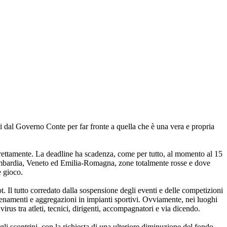
eri dal Governo Conte per far fronte a quella che è una vera e propria
indirettamente. La deadline ha scadenza, come per tutto, al momento al 15
 Lombardia, Veneto ed Emilia-Romagna, zone totalmente rosse e dove
e gioco.
ot. Il tutto corredato dalla sospensione degli eventi e delle competizioni
llenamenti e aggregazioni in impianti sportivi. Ovviamente, nei luoghi
rus tra atleti, tecnici, dirigenti, accompagnatori e via dicendo.
i scontrini, con la richiesta di una ulteriore diminuzione del fondo