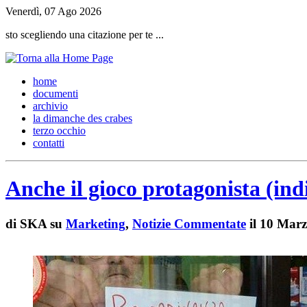
Venerdì, 07 Ago 2026
sto scegliendo una citazione per te ...
h
ome
d
ocumenti
a
rchivio
l
a dimanche des crabes
t
erzo occhio
c
ontatti
Anche il gioco protagonista (ind
di
SKA su
Marketing
,
Notizie Commentate
il 10 Mar