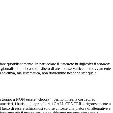
fare quotidianamente. In particolare il
“mettere in difficoltà il senatore
i giornalismo: nel caso di Libero di area conservatrice – ed ovviamente
non selettiva, ma sistematica, non dovremmo neanche star qua a
in troppo a NON essere “choosy”. Siamo in realtà costretti ad
i camerieri, i baristi, gli agricoltori, i CALL CENTER – rigorosamente a
usso di essere schizzinosi solo se ci fosse una pletora di alternative e
ci facciamo già il mazzo così e non abbiamo nessuna prospettiva.