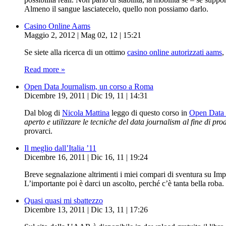
Almeno il sangue lasciatecelo, quello non possiamo darlo.
Casino Online Aams
Maggio 2, 2012 | Mag 02, 12 | 15:21
Se siete alla ricerca di un ottimo
casino online autorizzati aams
,
Read more »
Open Data Journalism, un corso a Roma
Dicembre 19, 2011 | Dic 19, 11 | 14:31
Dal blog di
Nicola Mattina
leggo di questo corso in
Open Data 
aperto e utilizzare le tecniche del data journalism al fine di pro
provarci.
Il meglio dall’Italia ’11
Dicembre 16, 2011 | Dic 16, 11 | 19:24
Breve segnalazione altrimenti i miei compari di sventura su Im
L’importante poi è darci un ascolto, perché c’è tanta bella roba.
Quasi quasi mi sbattezzo
Dicembre 13, 2011 | Dic 13, 11 | 17:26