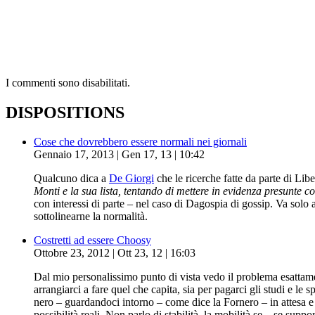
I commenti sono disabilitati.
DISPOSITIONS
Cose che dovrebbero essere normali nei giornali
Gennaio 17, 2013 | Gen 17, 13 | 10:42
Qualcuno dica a
De Giorgi
che le ricerche fatte da parte di Lib
Monti e la sua lista, tentando di mettere in evidenza presunte 
con interessi di parte – nel caso di Dagospia di gossip. Va solo
sottolinearne la normalità.
Costretti ad essere Choosy
Ottobre 23, 2012 | Ott 23, 12 | 16:03
Dal mio personalissimo punto di vista vedo il problema esattame
arrangiarci a fare quel che capita, sia per pagarci gli studi e l
nero – guardandoci intorno – come dice la Fornero – in attesa e c
possibilità reali. Non parlo di stabilità, la mobilità se – se s