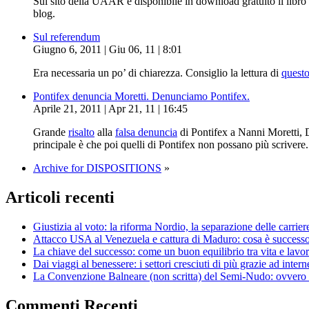
Sul sito della UAAR è disponibile in download gratuito il libro 
blog.
Sul referendum
Giugno 6, 2011 | Giu 06, 11 | 8:01
Era necessaria un po’ di chiarezza. Consiglio la lettura di
questo
Pontifex denuncia Moretti. Denunciamo Pontifex.
Aprile 21, 2011 | Apr 21, 11 | 16:45
Grande
risalto
alla
falsa denuncia
di Pontifex a Nanni Moretti, 
principale è che poi quelli di Pontifex non possano più scrivere
Archive for DISPOSITIONS
»
Articoli recenti
Giustizia al voto: la riforma Nordio, la separazione delle carrier
Attacco USA al Venezuela e cattura di Maduro: cosa è successo, 
La chiave del successo: come un buon equilibrio tra vita e lavor
Dai viaggi al benessere: i settori cresciuti di più grazie ad intern
La Convenzione Balneare (non scritta) del Semi-Nudo: ovvero pe
Commenti Recenti