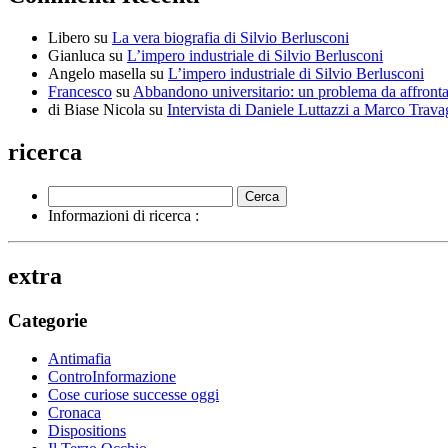
Libero
su
La vera biografia di Silvio Berlusconi
Gianluca
su
L’impero industriale di Silvio Berlusconi
Angelo masella
su
L’impero industriale di Silvio Berlusconi
Francesco
su
Abbandono universitario: un problema da affrontar
di Biase Nicola
su
Intervista di Daniele Luttazzi a Marco Trava
ricerca
Informazioni di ricerca :
extra
Categorie
Antimafia
ControInformazione
Cose curiose successe oggi
Cronaca
Dispositions