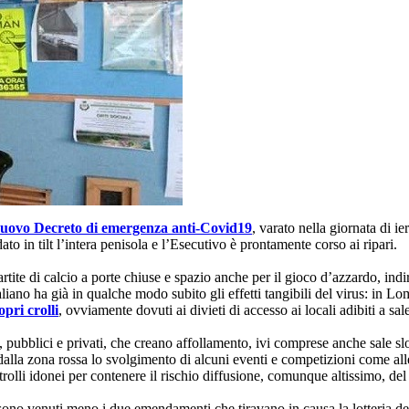
uovo Decreto di emergenza anti-Covid19
, varato nella giornata di i
 in tilt l’intera penisola e l’Esecutivo è prontamente corso ai ripari.
, partite di calcio a porte chiuse e spazio anche per il gioco d’azzardo, 
aliano ha già in qualche modo subito gli effetti tangibili del virus: in
pri crolli
, ovviamente dovuti ai divieti di accesso ai locali adibiti a sal
ghi, pubblici e privati, che creano affollamento, ivi comprese anche sale sl
i dalla zona rossa lo svolgimento di alcuni eventi e competizioni come a
lli idonei per contenere il rischio diffusione, comunque altissimo, del vi
sono venuti meno i due emendamenti che tiravano in causa la lotteria degl