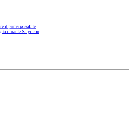
e il prima possibile
glio durante Satyricon