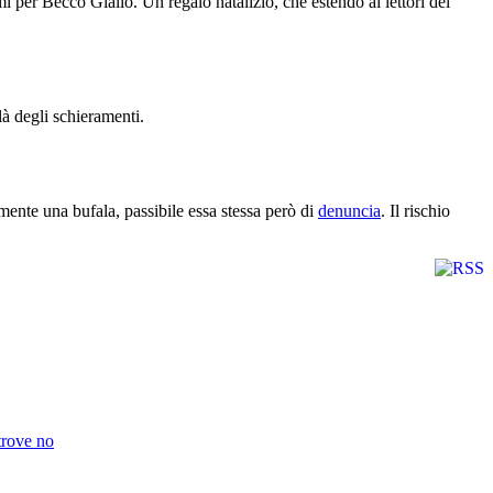
 per Becco Giallo. Un regalo natalizio, che estendo ai lettori del
 là degli schieramenti.
nte una bufala, passibile essa stessa però di
denuncia
. Il rischio
trove no