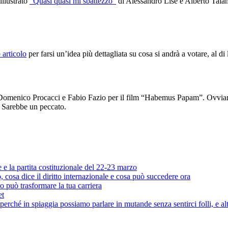
illustrato
“Quasi quasi mi sbattezzo”
di Alessandro Lise e Alberto Talami
 articolo
per farsi un’idea più dettagliata su cosa si andrà a votare, al di
Domenico Procacci e Fabio Fazio per il film “Habemus Papam”. Ovviame
. Sarebbe un peccato.
e e la partita costituzionale del 22-23 marzo
cosa dice il diritto internazionale e cosa può succedere ora
o può trasformare la tua carriera
et
rché in spiaggia possiamo parlare in mutande senza sentirci folli, e al