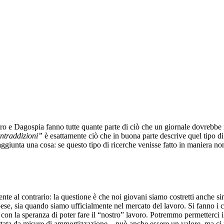
ero e Dagospia fanno tutte quante parte di ciò che un giornale dovrebbe 
contraddizioni”
è esattamente ciò che in buona parte descrive quel tipo d
 aggiunta una cosa: se questo tipo di ricerche venisse fatto in maniera 
nte al contrario: la questione è che noi giovani siamo costretti anche s
e spese, sia quando siamo ufficialmente nel mercato del lavoro. Si fanno 
on la speranza di poter fare il “nostro” lavoro. Potremmo permetterci il l
upportata da misure di ammortizzazione – può anche essere un valore, ma 