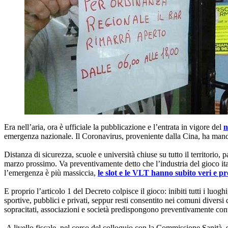
Era nell’aria, ora è ufficiale la pubblicazione e l’entrata in vigore del
n
emergenza nazionale. Il Coronavirus, proveniente dalla Cina, ha mandato
Distanza di sicurezza, scuole e università chiuse su tutto il territorio
marzo prossimo. Va preventivamente detto che l’industria del gioco it
l’emergenza è più massiccia,
le slot e le VLT hanno subito veri e pro
E proprio l’articolo 1 del Decreto colpisce il gioco: inibiti tutti i luo
sportive, pubblici e privati, seppur resti consentito nei comuni divers
sopracitati, associazioni e società predispongono preventivamente contro
A livello fiscale, nel corso del colloquio con la Commissione Sanità, 