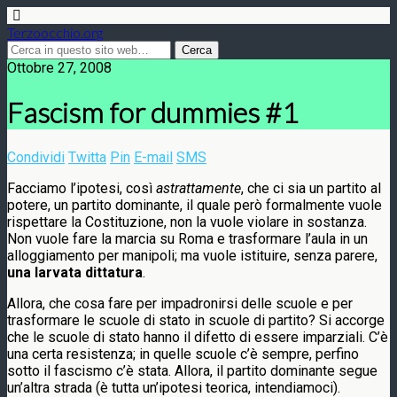
Terzoocchio.org
Ottobre 27, 2008
Fascism for dummies #1
Condividi
Twitta
Pin
E-mail
SMS
Facciamo l’ipotesi, così
astrattamente
, che ci sia un partito al
potere, un partito dominante, il quale però formalmente vuole
rispettare la Costituzione, non la vuole violare in sostanza.
Non vuole fare la marcia su Roma e trasformare l’aula in un
alloggiamento per manipoli; ma vuole istituire, senza parere,
una larvata dittatura
.
Allora, che cosa fare per impadronirsi delle scuole e per
trasformare le scuole di stato in scuole di partito? Si accorge
che le scuole di stato hanno il difetto di essere imparziali. C’è
una certa resistenza; in quelle scuole c’è sempre, perfino
sotto il fascismo c’è stata. Allora, il partito dominante segue
un’altra strada (è tutta un’ipotesi teorica, intendiamoci).