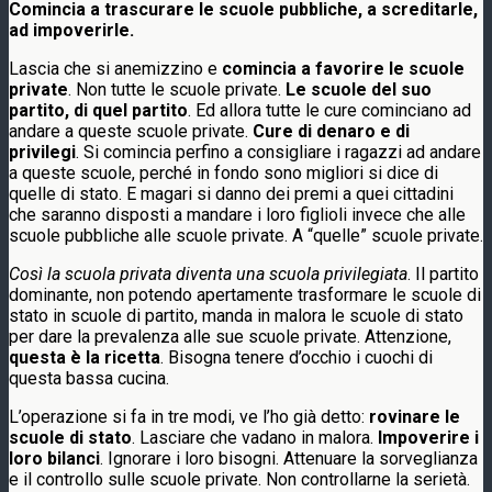
Comincia a trascurare le scuole pubbliche, a screditarle,
ad impoverirle.
Lascia che si anemizzino e
comincia a favorire le scuole
private
. Non tutte le scuole private.
Le scuole del suo
partito, di quel partito
. Ed allora tutte le cure cominciano ad
andare a queste scuole private.
Cure di denaro e di
privilegi
. Si comincia perfino a consigliare i ragazzi ad andare
a queste scuole, perché in fondo sono migliori si dice di
quelle di stato. E magari si danno dei premi a quei cittadini
che saranno disposti a mandare i loro figlioli invece che alle
scuole pubbliche alle scuole private. A “quelle” scuole private.
Così la scuola privata diventa una scuola privilegiata
. Il partito
dominante, non potendo apertamente trasformare le scuole di
stato in scuole di partito, manda in malora le scuole di stato
per dare la prevalenza alle sue scuole private. Attenzione,
questa è la ricetta
. Bisogna tenere d’occhio i cuochi di
questa bassa cucina.
L’operazione si fa in tre modi, ve l’ho già detto:
rovinare le
scuole di stato
. Lasciare che vadano in malora.
Impoverire i
loro bilanci
. Ignorare i loro bisogni. Attenuare la sorveglianza
e il controllo sulle scuole private. Non controllarne la serietà.