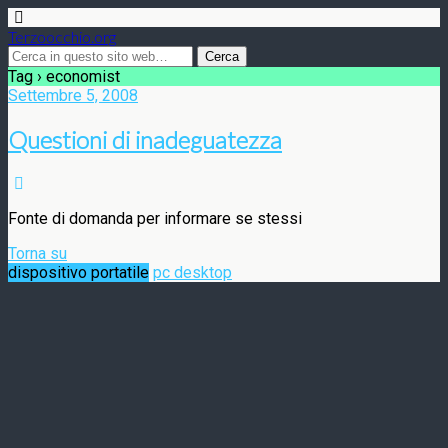
Terzoocchio.org
Tag › economist
Settembre 5, 2008
Questioni di inadeguatezza
Fonte di domanda per informare se stessi
Torna su
dispositivo portatile
pc desktop