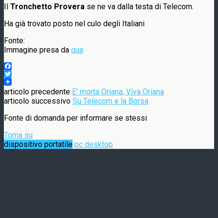
Il
Tronchetto Provera
se ne va dalla testa di Telecom.
Ha già trovato posto nel culo degli Italiani
Fonte:
Immagine presa da
qua
Facebook
Twitter
articolo precedente
E' morta Oriana, Viva Oriana
articolo successivo
Su Telecom e la Borsa
Fonte di domanda per informare se stessi
Torna su
dispositivo portatile
pc desktop