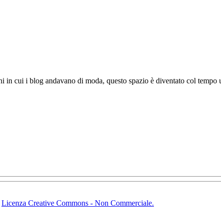
ni in cui i blog andavano di moda, questo spazio è diventato col tempo u
-
Licenza Creative Commons - Non Commerciale.