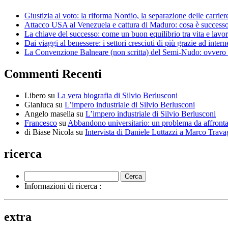
Giustizia al voto: la riforma Nordio, la separazione delle carrier
Attacco USA al Venezuela e cattura di Maduro: cosa è successo, 
La chiave del successo: come un buon equilibrio tra vita e lavor
Dai viaggi al benessere: i settori cresciuti di più grazie ad intern
La Convenzione Balneare (non scritta) del Semi-Nudo: ovvero pe
Commenti Recenti
Libero
su
La vera biografia di Silvio Berlusconi
Gianluca
su
L’impero industriale di Silvio Berlusconi
Angelo masella
su
L’impero industriale di Silvio Berlusconi
Francesco
su
Abbandono universitario: un problema da affrontar
di Biase Nicola
su
Intervista di Daniele Luttazzi a Marco Trava
ricerca
Informazioni di ricerca :
extra