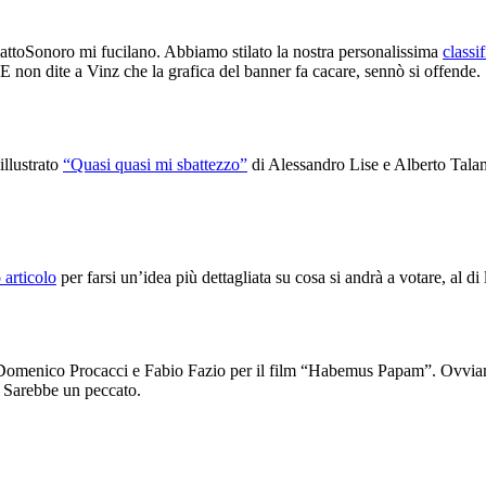
pattoSonoro mi fucilano. Abbiamo stilato la nostra personalissima
classi
 E non dite a Vinz che la grafica del banner fa cacare, sennò si offende.
illustrato
“Quasi quasi mi sbattezzo”
di Alessandro Lise e Alberto Talami
 articolo
per farsi un’idea più dettagliata su cosa si andrà a votare, al di
Domenico Procacci e Fabio Fazio per il film “Habemus Papam”. Ovviame
. Sarebbe un peccato.