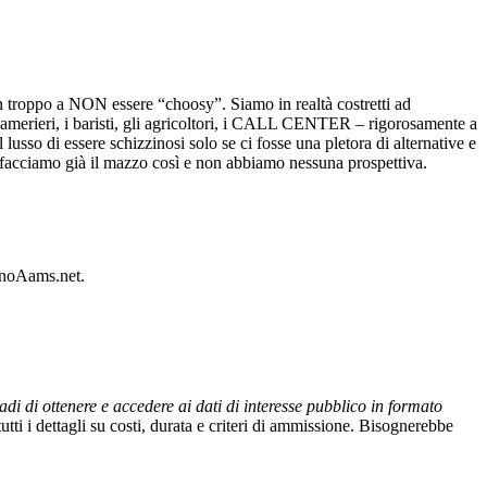
in troppo a NON essere “choosy”. Siamo in realtà costretti ad
i camerieri, i baristi, gli agricoltori, i CALL CENTER – rigorosamente a
usso di essere schizzinosi solo se ci fosse una pletora di alternative e
ci facciamo già il mazzo così e non abbiamo nessuna prospettiva.
sinoAams.net.
adi di ottenere e accedere ai dati di interesse pubblico in formato
 tutti i dettagli su costi, durata e criteri di ammissione. Bisognerebbe