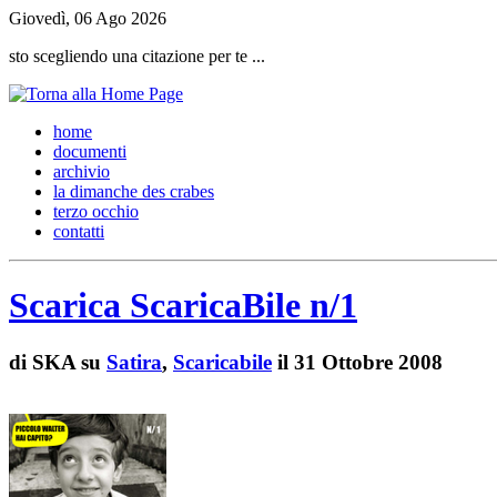
Giovedì, 06 Ago 2026
sto scegliendo una citazione per te ...
h
ome
d
ocumenti
a
rchivio
l
a dimanche des crabes
t
erzo occhio
c
ontatti
Scarica ScaricaBile n/1
di
SKA su
Satira
,
Scaricabile
il 31 Ottobre 2008