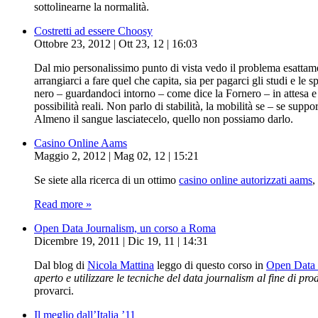
sottolinearne la normalità.
Costretti ad essere Choosy
Ottobre 23, 2012 | Ott 23, 12 | 16:03
Dal mio personalissimo punto di vista vedo il problema esattame
arrangiarci a fare quel che capita, sia per pagarci gli studi e l
nero – guardandoci intorno – come dice la Fornero – in attesa e c
possibilità reali. Non parlo di stabilità, la mobilità se – se s
Almeno il sangue lasciatecelo, quello non possiamo darlo.
Casino Online Aams
Maggio 2, 2012 | Mag 02, 12 | 15:21
Se siete alla ricerca di un ottimo
casino online autorizzati aams
,
Read more »
Open Data Journalism, un corso a Roma
Dicembre 19, 2011 | Dic 19, 11 | 14:31
Dal blog di
Nicola Mattina
leggo di questo corso in
Open Data 
aperto e utilizzare le tecniche del data journalism al fine di pro
provarci.
Il meglio dall’Italia ’11