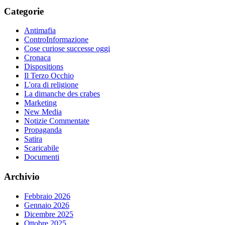
Categorie
Antimafia
ControInformazione
Cose curiose successe oggi
Cronaca
Dispositions
Il Terzo Occhio
L'ora di religione
La dimanche des crabes
Marketing
New Media
Notizie Commentate
Propaganda
Satira
Scaricabile
Documenti
Archivio
Febbraio 2026
Gennaio 2026
Dicembre 2025
Ottobre 2025