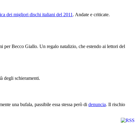
fica dei migliori dischi italiani del 2011
. Andate e criticate.
 per Becco Giallo. Un regalo natalizio, che estendo ai lettori del
 là degli schieramenti.
nte una bufala, passibile essa stessa però di
denuncia
. Il rischio