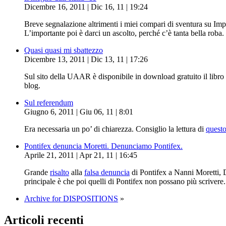
Dicembre 16, 2011 | Dic 16, 11 | 19:24
Breve segnalazione altrimenti i miei compari di sventura su Im
L’importante poi è darci un ascolto, perché c’è tanta bella roba.
Quasi quasi mi sbattezzo
Dicembre 13, 2011 | Dic 13, 11 | 17:26
Sul sito della UAAR è disponibile in download gratuito il libro 
blog.
Sul referendum
Giugno 6, 2011 | Giu 06, 11 | 8:01
Era necessaria un po’ di chiarezza. Consiglio la lettura di
questo
Pontifex denuncia Moretti. Denunciamo Pontifex.
Aprile 21, 2011 | Apr 21, 11 | 16:45
Grande
risalto
alla
falsa denuncia
di Pontifex a Nanni Moretti, 
principale è che poi quelli di Pontifex non possano più scrivere
Archive for DISPOSITIONS
»
Articoli recenti