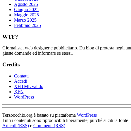
Agosto 2025
Giugno 2025
Maggio 2025
Marzo 2025
Febbraio 2025
WTF?
Giornalista, web designer e pubblicitario. Da blog di protesta negli an
giuste domande ed informare se stessi.
Credits
Contatti
Accedi
XHTML
valido
XFN
WordPress
Terzoocchio.org è basato su piattaforma
WordPress
Tutti i contenuti sono riproducibili liberamente, purchè si citi la fonte 
Articoli (RSS)
e
Commenti (RSS)
.