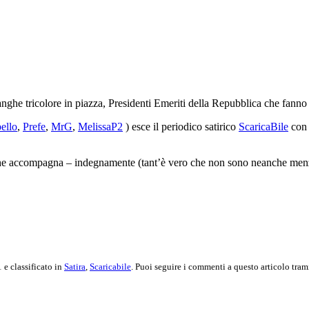
anghe tricolore in piazza, Presidenti Emeriti della Repubblica che fanno 
ello
,
Prefe
,
MrG
,
MelissaP2
) esce il periodico satirico
ScaricaBile
con 
he accompagna – indegnamente (tant’è vero che non sono neanche menziona
 e classificato in
Satira
,
Scaricabile
. Puoi seguire i commenti a questo articolo tram