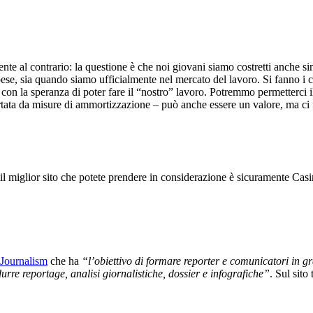
nte al contrario: la questione è che noi giovani siamo costretti anche s
e spese, sia quando siamo ufficialmente nel mercato del lavoro. Si fanno 
on la speranza di poter fare il “nostro” lavoro. Potremmo permetterci il l
upportata da misure di ammortizzazione – può anche essere un valore, ma 
 il miglior sito che potete prendere in considerazione è sicuramente Ca
Journalism
che ha
“l’obiettivo di formare reporter e comunicatori in gr
durre reportage, analisi giornalistiche, dossier e infografiche”
. Sul sito