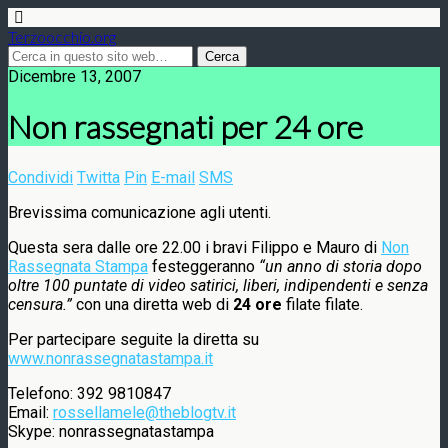
Terzoocchio.org
Dicembre 13, 2007
Non rassegnati per 24 ore
Condividi
Twitta
Pin
E-mail
SMS
Brevissima comunicazione agli utenti.
Questa sera dalle ore 22.00 i bravi Filippo e Mauro di
Non
Rassegnata Stampa
festeggeranno
“un anno di storia dopo
oltre 100 puntate di video satirici, liberi, indipendenti e senza
censura.”
con una diretta web di
24 ore
filate filate.
Per partecipare seguite la diretta su
www.nonrassegnatastampa.it
Telefono: 392 9810847
Email:
rossellamele@theblogtv.it
Skype: nonrassegnatastampa