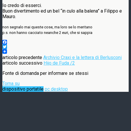
Io credo di esserci.
Buon divertimento ed un bel “in culo alla balena” a Filippo e
Mauro.
non segnalo mai queste cose, ma loro se lo meritano
p.s. non hanno cacciato neanche 2 euri, che si sappia
Facebook
Twitter
articolo precedente
Archivio Craxi e la lettera di Berlusconi
articolo successivo
Hijo de Fuda /2
Fonte di domanda per informare se stessi
Torna su
dispositivo portatile
pc desktop