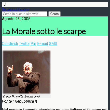
Terzoocchio.org
Agosto 23, 2005
La Morale sotto le scarpe
Condividi
Twitta
Pin
E-mail
SMS
Fonte : Repubblica.it
Nel sempre fervente siparietto politico italiano si fa come nei