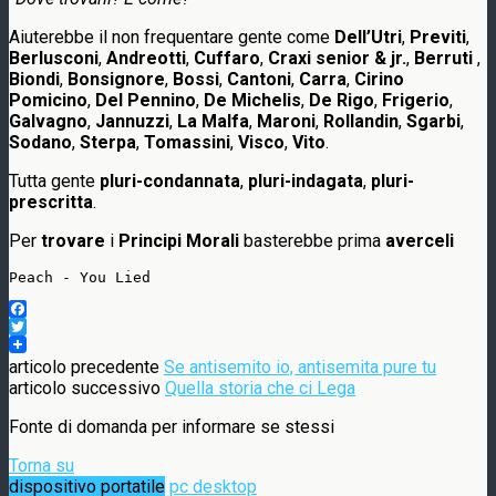
Aiuterebbe il non frequentare gente come
Dell’Utri
,
Previti
,
Berlusconi
,
Andreotti
,
Cuffaro
,
Craxi senior & jr.
,
Berruti
,
Biondi
,
Bonsignore
,
Bossi
,
Cantoni
,
Carra
,
Cirino
Pomicino
,
Del Pennino
,
De Michelis
,
De Rigo
,
Frigerio
,
Galvagno
,
Jannuzzi
,
La Malfa
,
Maroni
,
Rollandin
,
Sgarbi
,
Sodano
,
Sterpa
,
Tomassini
,
Visco
,
Vito
.
Tutta gente
pluri-condannata
,
pluri-indagata
,
pluri-
prescritta
.
Per
trovare
i
Principi Morali
basterebbe prima
averceli
Peach - You Lied
Facebook
Twitter
articolo precedente
Se antisemito io, antisemita pure tu
articolo successivo
Quella storia che ci Lega
Fonte di domanda per informare se stessi
Torna su
dispositivo portatile
pc desktop