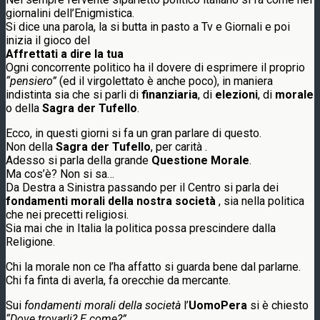
giornalini dell’Enigmistica.
Si dice una parola, la si butta in pasto a Tv e Giornali e poi
inizia il gioco del
Affrettati a dire la tua
Ogni concorrente politico ha il dovere di esprimere il proprio
“pensiero”
(ed il virgolettato è anche poco), in maniera
indistinta sia che si parli di
finanziaria
, di
elezioni
, di
morale
o della
Sagra der Tufello
.
Ecco, in questi giorni si fa un gran parlare di questo.
Non della
Sagra der Tufello
, per carità .
Adesso si parla della grande
Questione Morale
.
Ma cos’è? Non si sa…
Da Destra a Sinistra passando per il Centro si parla dei
fondamenti morali della nostra società
, sia nella politica
che nei precetti religiosi.
Sia mai che in Italia la politica possa prescindere dalla
Religione.
Chi la morale non ce l’ha affatto si guarda bene dal parlarne.
Chi fa finta di averla, fa orecchie da mercante.
Sui
fondamenti morali della società
l’
UomoPera
si è chiesto
“Dove trovarli? E come?”