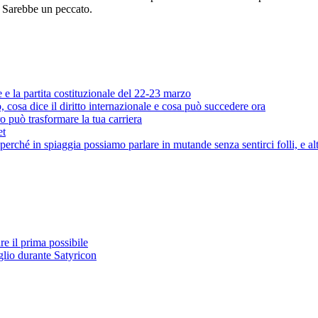
. Sarebbe un peccato.
e e la partita costituzionale del 22-23 marzo
cosa dice il diritto internazionale e cosa può succedere ora
o può trasformare la tua carriera
et
rché in spiaggia possiamo parlare in mutande senza sentirci folli, e al
e il prima possibile
glio durante Satyricon