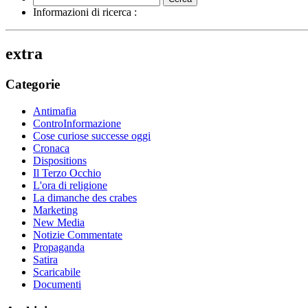
Informazioni di ricerca :
extra
Categorie
Antimafia
ControInformazione
Cose curiose successe oggi
Cronaca
Dispositions
Il Terzo Occhio
L'ora di religione
La dimanche des crabes
Marketing
New Media
Notizie Commentate
Propaganda
Satira
Scaricabile
Documenti