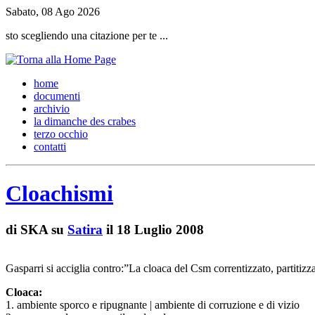
Sabato, 08 Ago 2026
sto scegliendo una citazione per te ...
h
ome
d
ocumenti
a
rchivio
l
a dimanche des crabes
t
erzo occhio
c
ontatti
Cloachismi
di
SKA su
Satira
il 18 Luglio 2008
Gasparri si acciglia contro:”La cloaca del Csm correntizzato, partitizza
Cloaca:
1.
ambiente sporco e ripugnante | ambiente di corruzione e di vizio