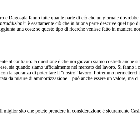
ero e Dagospia fanno tutte quante parte di ciò che un giornale dovrebbe 
contraddizioni”
è esattamente ciò che in buona parte descrive quel tipo d
 aggiunta una cosa: se questo tipo di ricerche venisse fatto in maniera 
nte al contrario: la questione è che noi giovani siamo costretti anche s
e spese, sia quando siamo ufficialmente nel mercato del lavoro. Si fanno 
on la speranza di poter fare il “nostro” lavoro. Potremmo permetterci il l
upportata da misure di ammortizzazione – può anche essere un valore, ma 
 il miglior sito che potete prendere in considerazione è sicuramente Ca