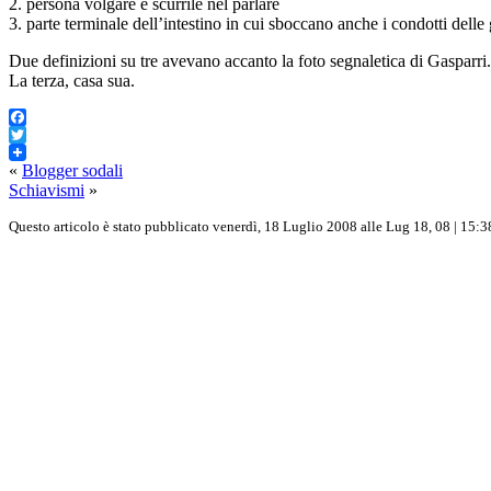
2.
persona volgare e scurrile nel parlare
3.
parte terminale dell’intestino in cui sboccano anche i condotti delle
Due definizioni su tre avevano accanto la foto segnaletica di Gasparri.
La terza, casa sua.
Facebook
Twitter
«
Blogger sodali
Schiavismi
»
Questo articolo è stato pubblicato venerdì, 18 Luglio 2008 alle Lug 18, 08 | 15:38