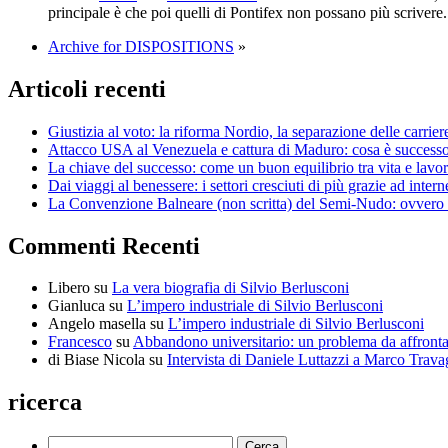
principale è che poi quelli di Pontifex non possano più scrivere
Archive for DISPOSITIONS
»
Articoli recenti
Giustizia al voto: la riforma Nordio, la separazione delle carrier
Attacco USA al Venezuela e cattura di Maduro: cosa è successo, 
La chiave del successo: come un buon equilibrio tra vita e lavor
Dai viaggi al benessere: i settori cresciuti di più grazie ad intern
La Convenzione Balneare (non scritta) del Semi-Nudo: ovvero pe
Commenti Recenti
Libero
su
La vera biografia di Silvio Berlusconi
Gianluca
su
L’impero industriale di Silvio Berlusconi
Angelo masella
su
L’impero industriale di Silvio Berlusconi
Francesco
su
Abbandono universitario: un problema da affrontar
di Biase Nicola
su
Intervista di Daniele Luttazzi a Marco Trava
ricerca