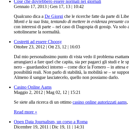
Cose che dovrebbero essere normali nei giornali
Gennaio 17, 2013 | Gen 17, 13 | 10:42
Qualcuno dica a
De Giorgi
che le ricerche fatte da parte di Lib
Monti e la sua lista, tentando di mettere in evidenza presunte 
con interessi di parte – nel caso di Dagospia di gossip. Va solo
sottolinearne la normalità.
Costretti ad essere Choosy
Ottobre 23, 2012 | Ott 23, 12 | 16:03
Dal mio personalissimo punto di vista vedo il problema esattame
arrangiarci a fare quel che capita, sia per pagarci gli studi e l
nero – guardandoci intorno – come dice la Fornero – in attesa e c
possibilità reali. Non parlo di stabilità, la mobilità se – se s
Almeno il sangue lasciatecelo, quello non possiamo darlo.
Casino Online Aams
Maggio 2, 2012 | Mag 02, 12 | 15:21
Se siete alla ricerca di un ottimo
casino online autorizzati aams
,
Read more »
Open Data Journalism, un corso a Roma
Dicembre 19, 2011 | Dic 19, 11 | 14:31