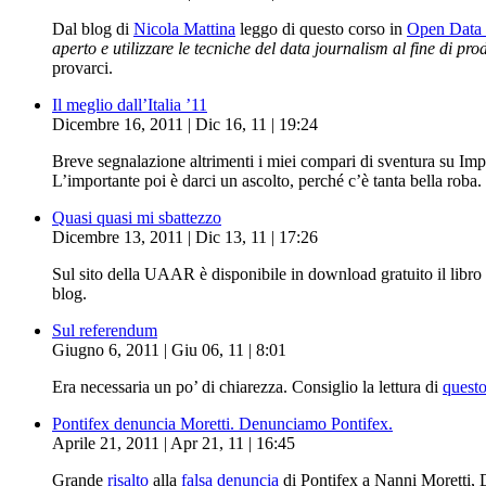
Dal blog di
Nicola Mattina
leggo di questo corso in
Open Data 
aperto e utilizzare le tecniche del data journalism al fine di pro
provarci.
Il meglio dall’Italia ’11
Dicembre 16, 2011 | Dic 16, 11 | 19:24
Breve segnalazione altrimenti i miei compari di sventura su Im
L’importante poi è darci un ascolto, perché c’è tanta bella roba.
Quasi quasi mi sbattezzo
Dicembre 13, 2011 | Dic 13, 11 | 17:26
Sul sito della UAAR è disponibile in download gratuito il libro 
blog.
Sul referendum
Giugno 6, 2011 | Giu 06, 11 | 8:01
Era necessaria un po’ di chiarezza. Consiglio la lettura di
questo
Pontifex denuncia Moretti. Denunciamo Pontifex.
Aprile 21, 2011 | Apr 21, 11 | 16:45
Grande
risalto
alla
falsa denuncia
di Pontifex a Nanni Moretti, 