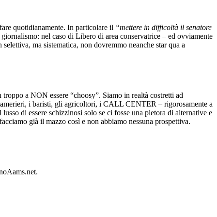
fare quotidianamente. In particolare il
“mettere in difficoltà il senatore
i giornalismo: nel caso di Libero di area conservatrice – ed ovviamente
non selettiva, ma sistematica, non dovremmo neanche star qua a
in troppo a NON essere “choosy”. Siamo in realtà costretti ad
i camerieri, i baristi, gli agricoltori, i CALL CENTER – rigorosamente a
usso di essere schizzinosi solo se ci fosse una pletora di alternative e
ci facciamo già il mazzo così e non abbiamo nessuna prospettiva.
sinoAams.net.