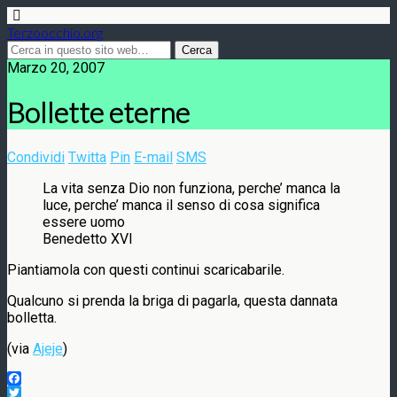
Terzoocchio.org
Marzo 20, 2007
Bollette eterne
Condividi
Twitta
Pin
E-mail
SMS
La vita senza Dio non funziona, perche’ manca la
luce, perche’ manca il senso di cosa significa
essere uomo
Benedetto XVI
Piantiamola con questi continui scaricabarile.
Qualcuno si prenda la briga di pagarla, questa dannata
bolletta.
(via
Ajeje
)
Facebook