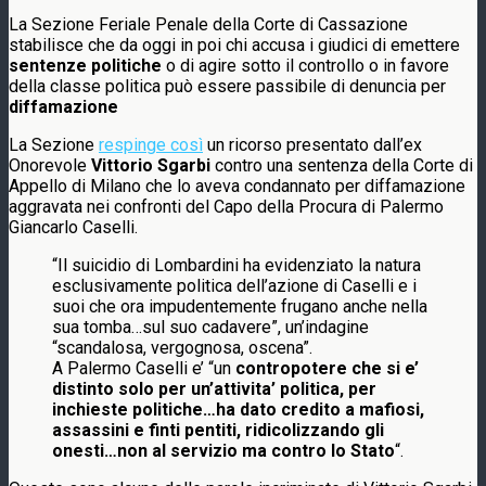
La Sezione Feriale Penale della Corte di Cassazione
stabilisce che da oggi in poi chi accusa i giudici di emettere
sentenze politiche
o di agire sotto il controllo o in favore
della classe politica può essere passibile di denuncia per
diffamazione
La Sezione
respinge così
un ricorso presentato dall’ex
Onorevole
Vittorio Sgarbi
contro una sentenza della Corte di
Appello di Milano che lo aveva condannato per diffamazione
aggravata nei confronti del Capo della Procura di Palermo
Giancarlo Caselli.
“Il suicidio di Lombardini ha evidenziato la natura
esclusivamente politica dell’azione di Caselli e i
suoi che ora impudentemente frugano anche nella
sua tomba…sul suo cadavere”, un’indagine
“scandalosa, vergognosa, oscena”.
A Palermo Caselli e’ “un
contropotere che si e’
distinto solo per un’attivita’ politica, per
inchieste politiche…ha dato credito a mafiosi,
assassini e finti pentiti, ridicolizzando gli
onesti…non al servizio ma contro lo Stato
“.