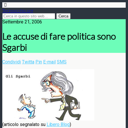
Terzoocchio.org
Settembre 21, 2006
Le accuse di fare politica sono
Sgarbi
Condividi
Twitta
Pin
E-mail
SMS
(articolo segnalato su
Libero Blog
)