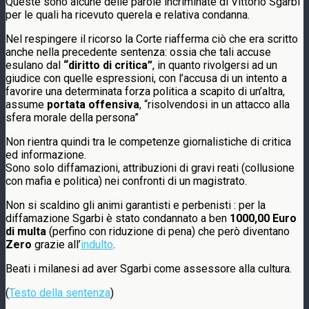
Queste sono alcune delle parole incriminate di Vittorio Sgarbi
per le quali ha ricevuto querela e relativa condanna.
Nel respingere il ricorso la Corte riafferma ciò che era scritto
anche nella precedente sentenza: ossia che tali accuse
esulano dal
“diritto di critica”
, in quanto rivolgersi ad un
giudice con quelle espressioni, con l’accusa di un intento a
favorire una determinata forza politica a scapito di un’altra,
assume
portata offensiva
, “risolvendosi in un attacco alla
sfera morale della persona”
Non rientra quindi tra le competenze giornalistiche di critica
ed informazione.
Sono solo diffamazioni, attribuzioni di gravi reati (collusione
con mafia e politica) nei confronti di un magistrato.
Non si scaldino gli animi garantisti e perbenisti : per la
diffamazione Sgarbi è stato condannato a ben
1000,00 Euro
di multa
(perfino con riduzione di pena) che però diventano
Zero
grazie all’
indulto
.
Beati i milanesi ad aver Sgarbi come assessore alla cultura.
(
Testo della sentenza
)