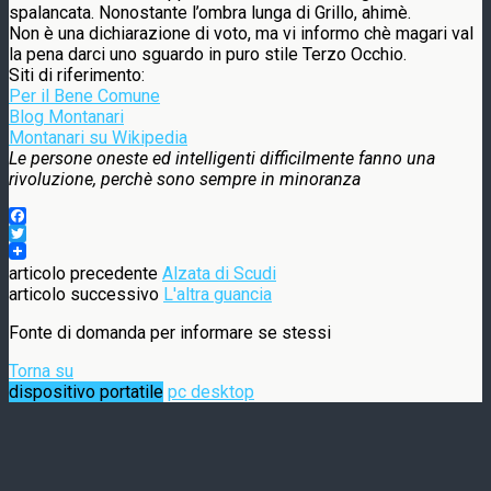
spalancata. Nonostante l’ombra lunga di Grillo, ahimè.
Non è una dichiarazione di voto, ma vi informo chè magari val
la pena darci uno sguardo in puro stile Terzo Occhio.
Siti di riferimento:
Per il Bene Comune
Blog Montanari
Montanari su Wikipedia
Le persone oneste ed intelligenti difficilmente fanno una
rivoluzione, perchè sono sempre in minoranza
Facebook
Twitter
articolo precedente
Alzata di Scudi
articolo successivo
L'altra guancia
Fonte di domanda per informare se stessi
Torna su
dispositivo portatile
pc desktop