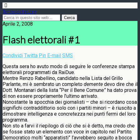
Terzoocchio.org
Aprile 2, 2008
Flash elettorali #1
Condividi
Twitta
Pin
E-mail
SMS
Questa sera ho avuto modo di seguire le conferenze stampa
elettorali programmati da RaiDue.
Mentre Renzo Rabellino, candidato nella Lista del Grillo
Parlante, mi è sembrato un completo
demente
devo dire che il
Dott. Montanari della lista “Per il Bene Comune” ha dato prova
di non essere propriamente l’ultimo arrivato.
Nonostante la spocchia dei giornalisti – che si ricordano cosa
significhi contraddittorio solo con i partiti minori – è riuscito a
dimostrare intelligenza e concretezza nei punti fermi del loro
programma.
Non sto a farvi il riepilogo di ciò che si è detto, ma credo che
se fosse stato un elemento con voce in capitolo nel Partito
Democratico molti “apparatisti” l’avrebbero seguito a bocca