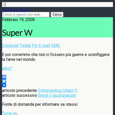
Terzoocchio.org
Febbraio 19, 2008
Super W
Condividi
Twitta
Pin
E-mail
SMS
E poi vorremmo che non ci fossero più guerre e sconfiggere
la fame nel mondo.
altro?
Facebook
Twitter
articolo precedente
Cybernautica (chapt.1)
articolo successivo
Bondi il giustizialista
Fonte di domanda per informare se stessi
Torna su