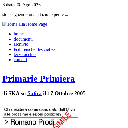
Sabato, 08 Ago 2026
sto scegliendo una citazione per te ...
h
ome
d
ocumenti
a
rchivio
l
a dimanche des crabes
t
erzo occhio
c
ontatti
Primarie Primiera
di
SKA su
Satira
il 17 Ottobre 2005