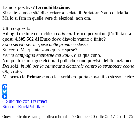
La nota positiva? La
mobilitazione
.
Si sente la necessità di cacciare a pedate il Portatore Nano di Mafia.
Ma lo si farà in quelle vere di elezioni, non ora.
Ultimo quesito.
Ad ogni elettore era richiesto
minimo
1 euro
per votare (l’offerta era 
questi
4.305.502 di Euro
dove diavolo vanno a finire?
Sono serviti per le spese delle primarie stesse
Sì, certo. Ma quante sono queste spese?
Per la campagna elettorale del 2006
, dirà qualcuno.
No, per le campagne elettorali politiche sono previsti dei finanziamenti 
Dei soldi in più per la campagna elettorale contro lo strapotere econ
Ok, ci sto.
Ma
senza le Primarie
non le avrebbero portate avanti lo stesso le ele
Facebook
Twitter
«
Suicidio con i farmaci
Sto con RockPolitik
»
Questo articolo è stato pubblicato lunedì, 17 Ottobre 2005 alle Ott 17, 05 | 15:25 