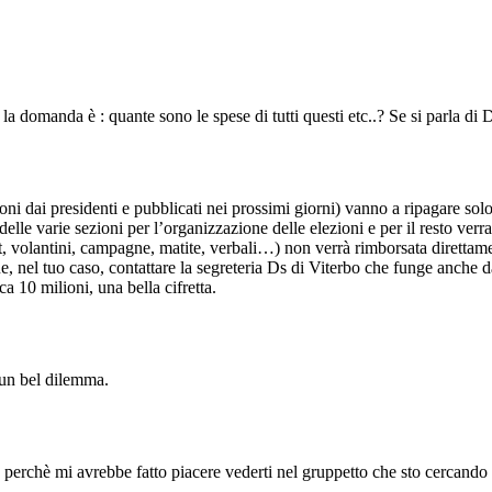
la domanda è : quante sono le spese di tutti questi etc..? Se si parla di
zioni dai presidenti e pubblicati nei prossimi giorni) vanno a ripagare solo
elle varie sezioni per l’organizzazione delle elezioni e per il resto verr
t, volantini, campagne, matite, verbali…) non verrà rimborsata direttame
, nel tuo caso, contattare la segreteria Ds di Viterbo che funge anche d
10 milioni, una bella cifretta.
un bel dilemma.
r, perchè mi avrebbe fatto piacere vederti nel gruppetto che sto cercand