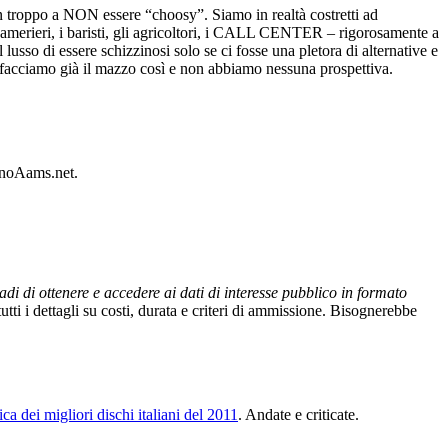
in troppo a NON essere “choosy”. Siamo in realtà costretti ad
i camerieri, i baristi, gli agricoltori, i CALL CENTER – rigorosamente a
usso di essere schizzinosi solo se ci fosse una pletora di alternative e
ci facciamo già il mazzo così e non abbiamo nessuna prospettiva.
sinoAams.net.
adi di ottenere e accedere ai dati di interesse pubblico in formato
 tutti i dettagli su costi, durata e criteri di ammissione. Bisognerebbe
fica dei migliori dischi italiani del 2011
. Andate e criticate.