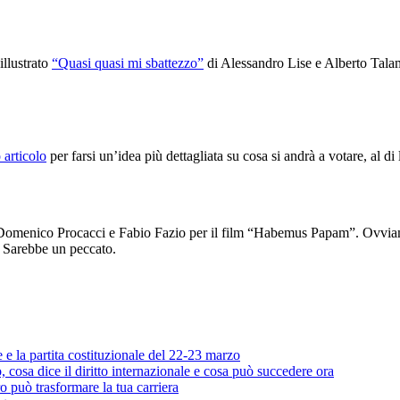
illustrato
“Quasi quasi mi sbattezzo”
di Alessandro Lise e Alberto Talami
 articolo
per farsi un’idea più dettagliata su cosa si andrà a votare, al di
Domenico Procacci e Fabio Fazio per il film “Habemus Papam”. Ovviame
. Sarebbe un peccato.
e e la partita costituzionale del 22-23 marzo
cosa dice il diritto internazionale e cosa può succedere ora
o può trasformare la tua carriera