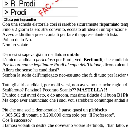
Con una scheda elettorale così si sarebbe sicuramente risparmiato tempo
Fino a 2 giorni fa ero stra-convinto, eccitato all’idea di un’operazione 
Avevo addirittura preso contatti per fare il rappresentante di lista.
Poi ho detto No.
Non ho votato.
Da mesi si sapeva già un risultato
scontato
.
L’unico candidato
pericoloso
per Prodi, vedi
Bertinotti
, si è candida
Per incoronare e legittimare Prodi al capo dell’Unione
, dicono alcuni
Allora che senso ha candidarsi?
Sembra la storia dell’impiegato neo-assunto che fa di tutto per lascia
Tutti gli altri candidati, per molti versi, non avevano neanche ragion d
Scalfarotto? Panzino? Pecoraro Scanio??
MASTELLA?!
L’unico a cui avrei dato, e do ancora, massima fiducia è il buon
Di Pi
Ma dopo aver annunciato che i suoi voti sarebbero comunque andati a
Più che una scelta democratica è parso quasi un
plebiscito
4.305.502 di votanti e 3.200.000 circa solo per “Il Professore”.
Cos’è successo?
I famosi votanti di destra che dovevano votare Bertinotti, l’han fatto,