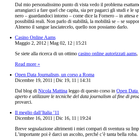
Dal mio personalissimo punto di vista vedo il problema esattame
arrangiarci a fare quel che capita, sia per pagarci gli studi e l
nero – guardandoci intorno – come dice la Fornero – in attesa e c
possibilità reali. Non parlo di stabilità, la mobilità se – se s
Almeno il sangue lasciatecelo, quello non possiamo darlo.
Casino Online Aams
Maggio 2, 2012 | Mag 02, 12 | 15:21
Se siete alla ricerca di un ottimo
casino online autorizzati aams
,
Read more »
Open Data Journalism, un corso a Roma
Dicembre 19, 2011 | Dic 19, 11 | 14:31
Dal blog di
Nicola Mattina
leggo di questo corso in
Open Data 
aperto e utilizzare le tecniche del data journalism al fine di pro
provarci.
Il meglio dall’Italia ’11
Dicembre 16, 2011 | Dic 16, 11 | 19:24
Breve segnalazione altrimenti i miei compari di sventura su Im
L’importante poi è darci un ascolto, perché c’è tanta bella roba.