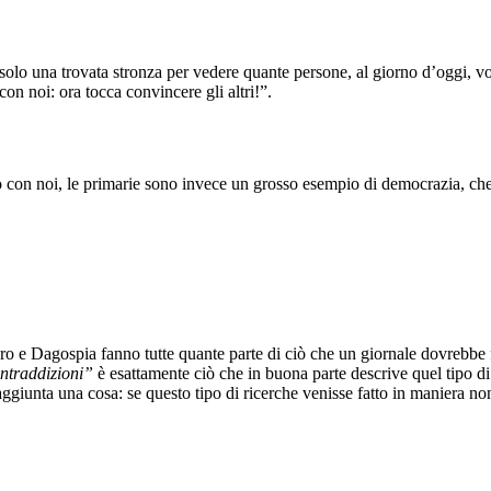
a solo una trovata stronza per vedere quante persone, al giorno d’oggi, 
on noi: ora tocca convincere gli altri!”.
o con noi, le primarie sono invece un grosso esempio di democrazia, che
ero e Dagospia fanno tutte quante parte di ciò che un giornale dovrebbe 
contraddizioni”
è esattamente ciò che in buona parte descrive quel tipo d
 aggiunta una cosa: se questo tipo di ricerche venisse fatto in maniera 