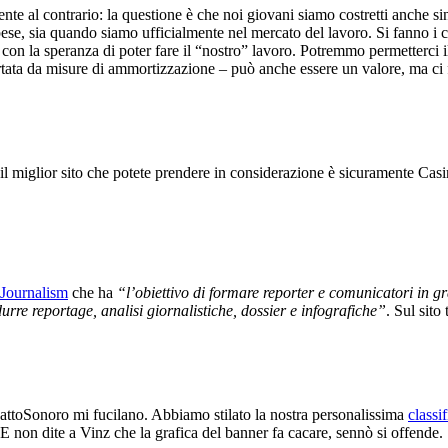
nte al contrario: la questione è che noi giovani siamo costretti anche s
e spese, sia quando siamo ufficialmente nel mercato del lavoro. Si fanno 
on la speranza di poter fare il “nostro” lavoro. Potremmo permetterci il l
upportata da misure di ammortizzazione – può anche essere un valore, ma 
 il miglior sito che potete prendere in considerazione è sicuramente Ca
Journalism
che ha
“l’obiettivo di formare reporter e comunicatori in gr
durre reportage, analisi giornalistiche, dossier e infografiche”
. Sul sito
pattoSonoro mi fucilano. Abbiamo stilato la nostra personalissima
classi
 E non dite a Vinz che la grafica del banner fa cacare, sennò si offende.