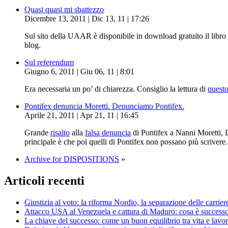
Quasi quasi mi sbattezzo
Dicembre 13, 2011 | Dic 13, 11 | 17:26
Sul sito della UAAR è disponibile in download gratuito il libro 
blog.
Sul referendum
Giugno 6, 2011 | Giu 06, 11 | 8:01
Era necessaria un po’ di chiarezza. Consiglio la lettura di
questo
Pontifex denuncia Moretti. Denunciamo Pontifex.
Aprile 21, 2011 | Apr 21, 11 | 16:45
Grande
risalto
alla
falsa denuncia
di Pontifex a Nanni Moretti, 
principale è che poi quelli di Pontifex non possano più scrivere
Archive for DISPOSITIONS
»
Articoli recenti
Giustizia al voto: la riforma Nordio, la separazione delle carrier
Attacco USA al Venezuela e cattura di Maduro: cosa è successo, 
La chiave del successo: come un buon equilibrio tra vita e lavor