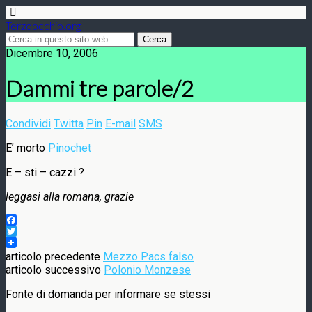
Terzoocchio.org
Dicembre 10, 2006
Dammi tre parole/2
Condividi
Twitta
Pin
E-mail
SMS
E’ morto
Pinochet
E – sti – cazzi ?
leggasi alla romana, grazie
Facebook
Twitter
articolo precedente
Mezzo Pacs falso
articolo successivo
Polonio Monzese
Fonte di domanda per informare se stessi