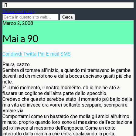
Terzoocchio.org
Marzo 2, 2008
Mai a 90
Condividi
Twitta
Pin
E-mail
SMS
Paura, cazzo.
Sembra di tornare all’inizio, a quando mi tremavano le gambe
davanti ad un microfono e dalla bocca uscivano guaiti più che
note.
E’ il mio momento, il nostro momento, ed io me ne sto a
fissare un coglione dall’altra parte dello specchio.
Credevo che questo sarebbe stato il momento più bello della
mia vita ed invece ora vorrei soltanto scappare, scomparire.
Volare via.
Comportarmi come un bastardo che molla gli amici all’ultimo
minuto, proprio quando loro sono al massimo dell’eccitazione
ed io invece al massimo dell’angoscia. Come un coito
interrotto dalla mamma che entra spalacando la porta.