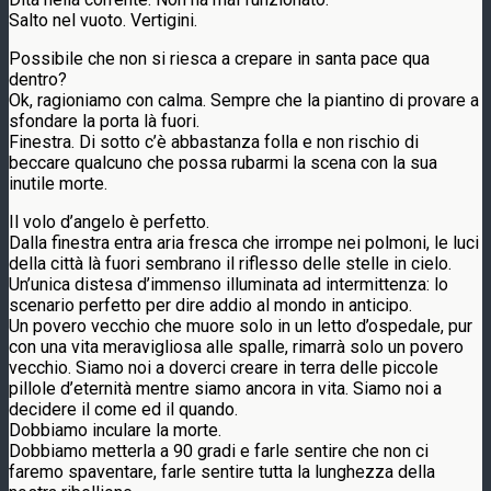
Salto nel vuoto. Vertigini.
Possibile che non si riesca a crepare in santa pace qua
dentro?
Ok, ragioniamo con calma. Sempre che la piantino di provare a
sfondare la porta là fuori.
Finestra. Di sotto c’è abbastanza folla e non rischio di
beccare qualcuno che possa rubarmi la scena con la sua
inutile morte.
Il volo d’angelo è perfetto.
Dalla finestra entra aria fresca che irrompe nei polmoni, le luci
della città là fuori sembrano il riflesso delle stelle in cielo.
Un’unica distesa d’immenso illuminata ad intermittenza: lo
scenario perfetto per dire addio al mondo in anticipo.
Un povero vecchio che muore solo in un letto d’ospedale, pur
con una vita meravigliosa alle spalle, rimarrà solo un povero
vecchio. Siamo noi a doverci creare in terra delle piccole
pillole d’eternità mentre siamo ancora in vita. Siamo noi a
decidere il come ed il quando.
Dobbiamo inculare la morte.
Dobbiamo metterla a 90 gradi e farle sentire che non ci
faremo spaventare, farle sentire tutta la lunghezza della