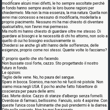
modificare alcuni miei difetti, le ho sempre ascoltate perchè
in fondo hanno sempre avuto le loro buone ragioni per
chiedermelo. Ma non la mia essenza, la mia natura. Quella non
avrei mai concesso a nessuno di modificarla, modellarla a
proprio piacimento. Nessuno mi ha mai chiesto di diventare
qualcun’altro, non l’avrei mai permesso.
Ma molti mi hanno chiesto di guardare oltre me stesso. Di
guardare ai bisogni e le necessità di chi ho attorno, non solo a
quello di cui ho bisogno esclusivamente io.
Chiedersi se anche gli altri hanno delle sofferenze, delle
esigenze, proprio come noi stessi. Quante volte lo facciamo?
E’ proprio quello che sto facendo.
Non bussate così forte, cazzo. Sto progettando il nostro
futuro in fondo.
Le opzioni.
Taglio delle vene. No, ho paura del sangue.
Sparo in bocca. Scenico, ma non ho nè fucili nè pistole. Non
siamo mica negli USA. E poi ho anche fatto l’obiettore di
coscienza per paura delle armi.
Gas. Morte dolce. Cazzo di stanze d’albergo senza fornelli.
Overdose di farmaci, bellissimo. Fanculo, solo 4 aspirine. Con
queste l’unica cosa fulminante che può prendermi è la diarrea.
Dita nella corrente. Non ha mai funzionato.