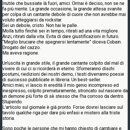
Inutile che bussiate là fuori, amici. Ormai è deciso, non se ne
fa più niente. La grande occasione, la grande attesa svanite
per colpa di un cantante debole di cuore che non avrebbe mai
voluto atteggiarsi da rockstar.
Sei un debole, cristo. Non hai le palle.
Molla tutto finchè sei in tempo, ritirati ad una vita migliore.
Anzi, ritirati dalla vita. Evita di dare giustificazioni in futuro.
“Meglio bruciare che spegnersi lentamente” diceva Cobain.
Drogato del cazzo.
Ma aveva ragione.
Un’uscita in grande stile, il grande cantante colpito dal mal di
vivere di cui ci si ricorderà in eterno. Sforneranno dischi
postumi, riedizioni dei nostri demo, i testi diverranno poesie
di successo pubblicate in libreria. Un best-seller.
Amici miei, vi lascio in eredità il mio genio incompreso ed
inespresso, colpito prematuramente, stroncato sul nascere da
un demone più forte di sè stesso che l’ha corroso da dentro.
Stupendo.
L’articolo sul giornale è già pronto. Forse dovrei lasciare sul
tavolo qualche riga per dare più enfasi e mistero alla triste
storia.
Sono poche le persone che mi hanno chiesto di cambiare e