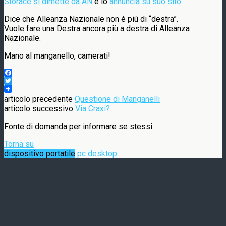
Storace si dimette da AN
e lo
annuncia su suo sito
.
Dice che Alleanza Nazionale non è più di “destra”.
Vuole fare una Destra ancora più a destra di Alleanza
Nazionale.
Mano al manganello, camerati!
Facebook
Twitter
articolo precedente
Questione di Manganelli
articolo successivo
Via Craxi?
Fonte di domanda per informare se stessi
Torna su
dispositivo portatile
pc desktop