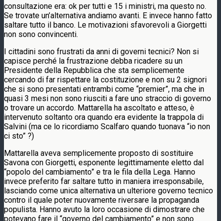
consultazione era: ok per tutti e 15 i ministri, ma questo no.
Se trovate un’alternativa andiamo avanti. E invece hanno fatto
saltare tutto il banco. Le motivazioni sfavorevoli a Giorgetti
non sono convincenti.
I cittadini sono frustrati da anni di governi tecnici? Non si
capisce perché la frustrazione debba ricadere su un
Presidente della Repubblica che sta semplicemente
cercando di far rispettare la costituzione e non su 2 signori
che si sono presentati entrambi come “premier”, ma che in
quasi 3 mesi non sono riusciti a fare uno straccio di governo
o trovare un accordo. Mattarella ha ascoltato e atteso, è
intervenuto soltanto ora quando era evidente la trappola di
Salvini (ma ce lo ricordiamo Scalfaro quando tuonava “io non
ci sto” ?)
Mattarella aveva semplicemente proposto di sostituire
Savona con Giorgetti, esponente legittimamente eletto dal
“popolo del cambiamento” e tra le fila della Lega. Hanno
invece preferito far saltare tutto in maniera irresponsabile,
lasciando come unica alternativa un ulteriore governo tecnico
contro il quale poter nuovamente riversare la propaganda
populista. Hanno avuto la loro occasione di dimostrare che
potevano fare il “governo del cambiamento” e non sono