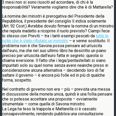
3 mesi non si sono riusciti ad accordare, di chi è la
responsabilità? Veramente vogliamo dire che è di Mattarella?
La nomina dei ministri è prerogativa del Presidente della
Repubblica, il presidente del consiglio li indica solamente
(Art. 92 Cost.) Avrebbe dovuto firmare la nomina di un ministro
che reputa inadatto a ricoprire il ruolo previsto? Ciampi fece
lo stesso con Previti – tra i tanti esempi pescati da
tutte le
volte che è stato rifiutato un ministro
– e venne sostituito. Il
problema non è che Savona possa pensare ad un’uscita
dall’euro, ma che nel suo ultimo libro ha descritto un piano
preciso per un’uscita dall’euro fatta in segreto: questa si
chiama eversione. Il fatto che i lega/pentastellati si siano
impuntati solo su quel nome senza avere neanche preso in
considerazione alcuna alternativa – decidendo loro di far
saltare il governo – è ancora più folle ed in più di qualche
forma, sospetto.
Nel contratto di governo non era – più – prevista una messa
in discussione della moneta unica, quindi è una follia pensare
che si potesse accettare una proposta – ovviamente
strumentale – come quella di Savona ministro.
La Lega ha teso la trappola e Mattarella ci è cascato
consapevolmente, rendendo pubblica una consultazione