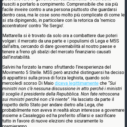
riusciti a portarlo a compimento. Comprensibile che sia più
facile inveire contro a una persona piuttosto che guardarsi
dentro casa, ma le cose sono molto più complicate di come le
si sta dipingendo, in particolare con la retorica da ‘nemico
accentratore’ contro ‘Re Sergio’.
Mattarella si è trovato da solo ora a combattere due poteri
volgari: il mercato da una parte e i populismi di Lega e M5S
dall’altra, cercando di dare governabilità al nostro paese e
tenere a freno gli sbalzi del mercato finanziario causati
dall’instabilità.
Salvini ha forzato la mano sfruttando l’inesperienza del
Movimento 5 Stelle. M5S però anziché distinguersi ha deciso
di appiattirsi sulla prova di forza leghista, quando solo
mercoledì scorso Di Maio
diceva legittimamente
che
“Sui
ministri non c’è nessuna discussione in atto perché i ministri
li sceglie il presidente della Repubblica. Non fate retroscena
sui ministri perché non c’è niente”
. Ha lasciato da parte il
rispetto dello Stato per andare dietro alla Lega, che
probabilmente non aveva in realtà alcun interesse a governare
insieme a Casaleggio ed ha preferito sfilarsi e sacrificare
tutto in favore di nuove elezioni che sicuramente lo
premieranno.