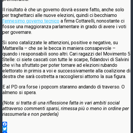
Il risultato è che un governo dovrà essere fatto, anche solo
per traghettarci alle nuove elezioni, quindi ci becchiamo
l’ennesimo governo tecnico
a firma Cottarelli, nonostante ci
fosse una maggioranza parlamentare in grado di avere i voti
per governare.
Si sono catalizzate le attenzioni, positive e negative, su
Mattarella – che se le becca in maniera consapevole –
quando i responsabili sono altri. Cari ragazzi del Movimento 5
Stelle: ci siete cascati con tutte le scarpe, fidandovi di Salvini
che vi ha sfruttato per poter tornare ad elezioni rubando
elettorato in primis a voi e successivamente alla coalizione di
destra che sarà costretta a raccogliersi attorno la sua figura.
E al PD ora forse i popcorn staranno andando di traverso. O
almeno si spera.
(Nota: si tratta di una riflessione fatta in vari ambiti social
attraverso commenti sparsi, rimessa più o meno in ordine per
riassumerla e non perderla)
Facebook