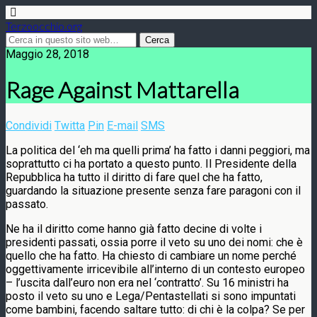
Terzoocchio.org
Maggio 28, 2018
Rage Against Mattarella
Condividi
Twitta
Pin
E-mail
SMS
La politica del ‘eh ma quelli prima’ ha fatto i danni peggiori, ma
soprattutto ci ha portato a questo punto. Il Presidente della
Repubblica ha tutto il diritto di fare quel che ha fatto,
guardando la situazione presente senza fare paragoni con il
passato.
Ne ha il diritto come hanno già fatto decine di volte i
presidenti passati, ossia porre il veto su uno dei nomi: che è
quello che ha fatto. Ha chiesto di cambiare un nome perché
oggettivamente irricevibile all’interno di un contesto europeo
– l’uscita dall’euro non era nel ‘contratto’. Su 16 ministri ha
posto il veto su uno e Lega/Pentastellati si sono impuntati
come bambini, facendo saltare tutto: di chi è la colpa? Se per