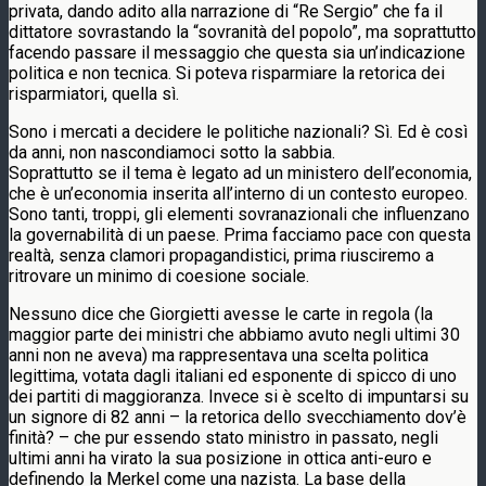
privata, dando adito alla narrazione di “Re Sergio” che fa il
dittatore sovrastando la “sovranità del popolo”, ma soprattutto
facendo passare il messaggio che questa sia un’indicazione
politica e non tecnica. Si poteva risparmiare la retorica dei
risparmiatori, quella sì.
Sono i mercati a decidere le politiche nazionali? Sì. Ed è così
da anni, non nascondiamoci sotto la sabbia.
Soprattutto se il tema è legato ad un ministero dell’economia,
che è un’economia inserita all’interno di un contesto europeo.
Sono tanti, troppi, gli elementi sovranazionali che influenzano
la governabilità di un paese. Prima facciamo pace con questa
realtà, senza clamori propagandistici, prima riusciremo a
ritrovare un minimo di coesione sociale.
Nessuno dice che Giorgietti avesse le carte in regola (la
maggior parte dei ministri che abbiamo avuto negli ultimi 30
anni non ne aveva) ma rappresentava una scelta politica
legittima, votata dagli italiani ed esponente di spicco di uno
dei partiti di maggioranza. Invece si è scelto di impuntarsi su
un signore di 82 anni – la retorica dello svecchiamento dov’è
finità? – che pur essendo stato ministro in passato, negli
ultimi anni ha virato la sua posizione in ottica anti-euro e
definendo la Merkel come una nazista. La base della