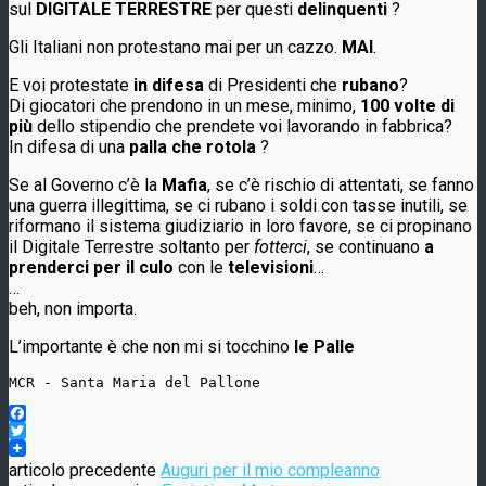
sul
DIGITALE TERRESTRE
per questi
delinquenti
?
Gli Italiani non protestano mai per un cazzo.
MAI
.
E voi protestate
in difesa
di Presidenti che
rubano
?
Di giocatori che prendono in un mese, minimo,
100 volte di
più
dello stipendio che prendete voi lavorando in fabbrica?
In difesa di una
palla che rotola
?
Se al Governo c’è la
Mafia
, se c’è rischio di attentati, se fanno
una guerra illegittima, se ci rubano i soldi con tasse inutili, se
riformano il sistema giudiziario in loro favore, se ci propinano
il Digitale Terrestre soltanto per
fotterci
, se continuano
a
prenderci per il culo
con le
televisioni
…
…
beh, non importa.
L’importante è che non mi si tocchino
le Palle
MCR - Santa Maria del Pallone
Facebook
Twitter
articolo precedente
Auguri per il mio compleanno