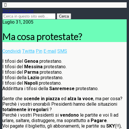
Terzoocchio.org
Luglio 31, 2005
Ma cosa protestate?
Condividi
Twitta
Pin
E-mail
SMS
I tifosi del
Genoa
protestano.
I tifosi del
Messina
protestano.
I tifosi del
Parma
protestano.
I tifosi della
Lazio
protestano.
I tifosi del
Napoli
protestano.
Addirittura i tifosi della
Sanremese
protestano.
Gente che
scende in piazza
ed
alza la voce
, ma per cosa?
Perchè i vostri onorabili Presidenti hanno delle situazioni
totalmente irregolari
?
Perchè i vostri Presidenti si
vendono
le partite e voi lì ad
urlare, saltare, distruggere, ma soprattutto a
Pagare
.
Voi pagate il biglietto, gli abbonamenti, le partite su
SKY
(!!),