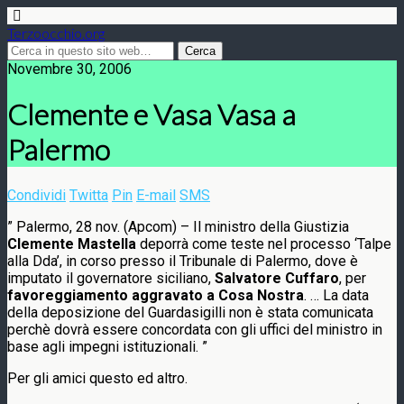
Terzoocchio.org
Novembre 30, 2006
Clemente e Vasa Vasa a
Palermo
Condividi
Twitta
Pin
E-mail
SMS
” Palermo, 28 nov. (Apcom) – Il ministro della Giustizia
Clemente Mastella
deporrà come teste nel processo ‘Talpe
alla Dda’, in corso presso il Tribunale di Palermo, dove è
imputato il governatore siciliano,
Salvatore Cuffaro
, per
favoreggiamento aggravato a Cosa Nostra
. … La data
della deposizione del Guardasigilli non è stata comunicata
perchè dovrà essere concordata con gli uffici del ministro in
base agli impegni istituzionali. ”
Per gli amici questo ed altro.