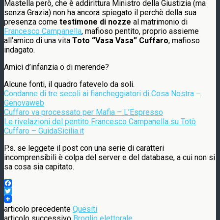
Mastella però, che è addirittura Ministro della Giustizia (ma
senza Grazia) non ha ancora spiegato il perchè della sua
presenza come
testimone di nozze
al matrimonio di
Francesco Campanella
, mafioso pentito, proprio assieme
all’amico di una vita
Toto “Vasa Vasa” Cuffaro
, mafioso
indagato.
Amici d’infanzia o di merende?
Alcune fonti, il quadro fatevelo da soli.
Condanne di tre secoli ai fiancheggiatori di Cosa Nostra –
Genovaweb
Cuffaro va processato per Mafia – L’Espresso
Le rivelazioni del pentito Francesco Campanella su Totò
Cuffaro – GuidaSicilia.it
P.s. se leggete il post con una serie di caratteri
incomprensibili è colpa del server e del database, a cui non si
sa cosa sia capitato.
Facebook
Twitter
articolo precedente
Quesiti
articolo successivo
Broglio elettorale.