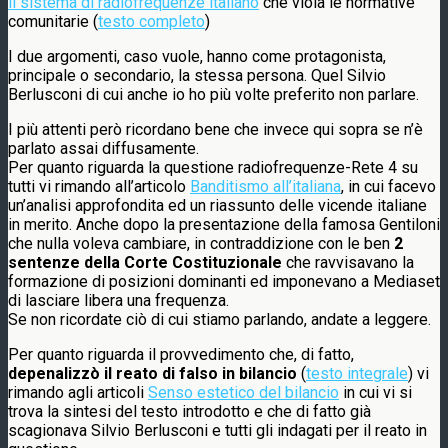
il sistema di radiofrequenze italiano
che viola le normative
comunitarie (
testo completo
)
I due argomenti, caso vuole, hanno come protagonista,
principale o secondario, la stessa persona. Quel Silvio
Berlusconi di cui anche io ho più volte preferito non parlare.
I più attenti però ricordano bene che invece qui sopra se n’è
parlato assai diffusamente.
Per quanto riguarda la questione radiofrequenze-Rete 4 su
tutti vi rimando all’articolo
Banditismo all’italiana
, in cui facevo
un’analisi approfondita ed un riassunto delle vicende italiane
in merito. Anche dopo la presentazione della famosa Gentiloni
che nulla voleva cambiare, in contraddizione con le ben
2
sentenze della Corte Costituzionale
che ravvisavano la
formazione di posizioni dominanti ed imponevano a Mediaset
di lasciare libera una frequenza.
Se non ricordate ciò di cui stiamo parlando, andate a leggere.
Per quanto riguarda il provvedimento che, di fatto,
depenalizzò il reato di falso in bilancio
(
testo integrale
) vi
rimando agli articoli
Senso estetico del bilancio
in cui vi si
trova la sintesi del testo introdotto e che di fatto già
scagionava Silvio Berlusconi e tutti gli indagati per il reato in