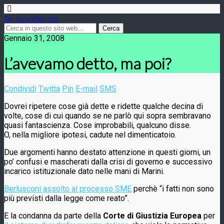
Terzoocchio.org
Gennaio 31, 2008
L’avevamo detto, ma poi?
Condividi
Twitta
Pin
E-mail
SMS
Dovrei ripetere cose già dette e ridette qualche decina di
volte, cose di cui quando se ne parlò qui sopra sembravano
quasi fantascienza. Cose improbabili, qualcuno disse.
O, nella migliore ipotesi, cadute nel dimenticatoio.
Due argomenti hanno destato attenzione in questi giorni, un
po’ confusi e mascherati dalla crisi di governo e successivo
incarico istituzionale dato nelle mani di Marini.
Berlusconi assolto al processo SME
perchè “i fatti non sono
più previsti dalla legge come reato”.
E la condanna da parte della
Corte di Giustizia Europea
per