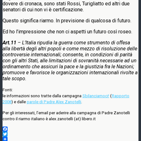
dovere di cronaca, sono stati Rossi, Turigliatto ed altri due
senatori di cui non vi è certificazione.
Questo significa riarmo. In previsione di qualcosa di futuro.
Ed ho l’impressione che non ci aspetti un futuro così roseo.
Art.11
– L’Italia ripudia la guerra come strumento di offesa
alla libertà degli altri popoli e come mezzo di risoluzione delle
controversie internazionali; consente, in condizioni di parità
con gli altri Stati, alle limitazioni di sovranità necessarie ad un
ordinamento che assicuri la pace e la giustizia fra le Nazioni;
promuove e favorisce le organizzazioni internazionali rivolte a
tale scopo.
Fonti:
le informazioni sono tratte dalla campagna
Sbilanciamoci!
(
Rapporto
2008
) e dalle
parole di Padre Alex Zanotelli
.
Per gli interessati, l’email per aderire alla campagna di Padre Zanotelli
contro il riarmo italiano è alex.zanotelli (at) libero.it
Facebook
Twitter