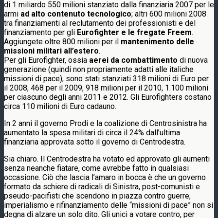
di 1 miliardo 550 milioni stanziato dalla finanziaria 2007 per le
armi
ad alto contenuto tecnologico
; altri 600 milioni 2008
tra finanziamenti al reclutamento dei professionisti e del
finanziamento per gli
Eurofighter e le fregate Freem
.
Aggiungete oltre 800 milioni per il
mantenimento delle
missioni militari all’estero
.
Per gli Eurofighter, ossia
aerei da combattimento
di nuova
generazione (quindi non propriamente adatti alle italiche
missioni di pace), sono stati stanziati 318 milioni di Euro per
il 2008, 468 per il 2009, 918 milioni per il 2010, 1.100 milioni
per ciascuno degli anni 2011 e 2012. Gli Eurofighters costano
circa 110 milioni di Euro cadauno.
In 2 anni il governo Prodi e la coalizione di Centrosinistra ha
aumentato la spesa militari di circa il 24% dall’ultima
finanziaria approvata sotto il governo di Centrodestra.
Sia chiaro. Il Centrodestra ha votato ed approvato gli aumenti
senza neanche fiatare, come avrebbe fatto in qualsiasi
occasione. Ciò che lascia l’amaro in bocca è che un governo
formato da schiere di radicali di Sinistra, post-comunisti e
pseudo-pacifisti che scendono in piazza contro guerre,
imperialismo e rifinanziamento delle “missioni di pace” non si
degna di alzare un solo dito. Gli unici a votare contro, per