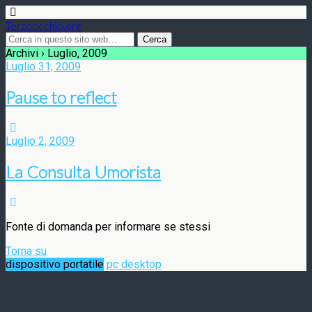
Terzoocchio.org
Archivi › Luglio, 2009
Luglio 31, 2009
Pause to reflect
Luglio 2, 2009
La Consulta Umorista
Fonte di domanda per informare se stessi
Torna su
dispositivo portatile
pc desktop