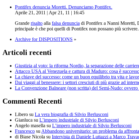
Pontifex denuncia Moretti. Denunciamo Pontifex.
Aprile 21, 2011 | Apr 21, 11 | 16:45
Grande
risalto
alla
falsa denuncia
di Pontifex a Nanni Moretti, 
principale è che poi quelli di Pontifex non possano più scrivere
Archive for DISPOSITIONS
»
Articoli recenti
Giustizia al voto: la riforma Nordio, la separazione delle carrier
Attacco USA al Venezuela e cattura di Maduro: cosa è successo, 
La chiave del successo: come un buon equilibrio tra vita e lavor
Dai viaggi al benessere: i settori cresciuti di più grazie ad intern
La Convenzione Balneare (non scritta) del Semi-Nudo: ovvero pe
Commenti Recenti
Libero
su
La vera biografia di Silvio Berlusconi
Gianluca
su
L’impero industriale di Silvio Berlusconi
Angelo masella
su
L’impero industriale di Silvio Berlusconi
Francesco
su
Abbandono universitario: un problema da affrontar
di Biase Nicola
su
Intervista di Daniele Luttazzi a Marco Trava