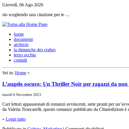
Giovedì, 06 Ago 2026
sto scegliendo una citazione per te ...
h
ome
d
ocumenti
a
rchivio
l
a dimanche des crabes
t
erzo occhio
c
ontatti
Sei in:
Home
»
L’angelo oscuro: Un Thriller Noir per ragazzi da non
lunedì 6 Novembre 2023
Cari lettori appassionati di romanzi avvincenti, siete pronti per un’av
da Valeria Troncarelli, questo romanzo pubblicato da Chiaredizioni è 
»
Leggi tutto
Pubblicato in
Cultura
,
Marketing
|
Commenti disabilitati