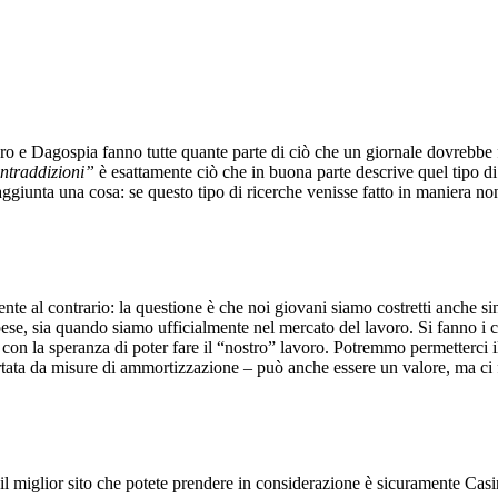
ero e Dagospia fanno tutte quante parte di ciò che un giornale dovrebbe 
contraddizioni”
è esattamente ciò che in buona parte descrive quel tipo d
 aggiunta una cosa: se questo tipo di ricerche venisse fatto in maniera 
nte al contrario: la questione è che noi giovani siamo costretti anche s
e spese, sia quando siamo ufficialmente nel mercato del lavoro. Si fanno 
on la speranza di poter fare il “nostro” lavoro. Potremmo permetterci il l
upportata da misure di ammortizzazione – può anche essere un valore, ma 
 il miglior sito che potete prendere in considerazione è sicuramente Ca