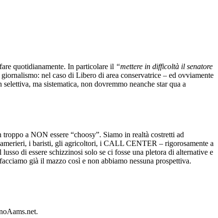
fare quotidianamente. In particolare il
“mettere in difficoltà il senatore
i giornalismo: nel caso di Libero di area conservatrice – ed ovviamente
non selettiva, ma sistematica, non dovremmo neanche star qua a
in troppo a NON essere “choosy”. Siamo in realtà costretti ad
i camerieri, i baristi, gli agricoltori, i CALL CENTER – rigorosamente a
usso di essere schizzinosi solo se ci fosse una pletora di alternative e
ci facciamo già il mazzo così e non abbiamo nessuna prospettiva.
sinoAams.net.