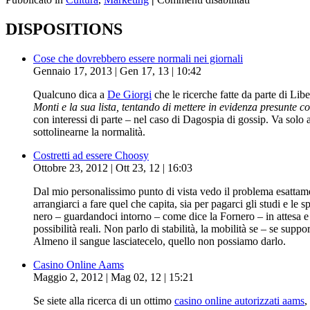
DISPOSITIONS
Cose che dovrebbero essere normali nei giornali
Gennaio 17, 2013 | Gen 17, 13 | 10:42
Qualcuno dica a
De Giorgi
che le ricerche fatte da parte di Lib
Monti e la sua lista, tentando di mettere in evidenza presunte 
con interessi di parte – nel caso di Dagospia di gossip. Va solo
sottolinearne la normalità.
Costretti ad essere Choosy
Ottobre 23, 2012 | Ott 23, 12 | 16:03
Dal mio personalissimo punto di vista vedo il problema esattame
arrangiarci a fare quel che capita, sia per pagarci gli studi e l
nero – guardandoci intorno – come dice la Fornero – in attesa e c
possibilità reali. Non parlo di stabilità, la mobilità se – se s
Almeno il sangue lasciatecelo, quello non possiamo darlo.
Casino Online Aams
Maggio 2, 2012 | Mag 02, 12 | 15:21
Se siete alla ricerca di un ottimo
casino online autorizzati aams
,