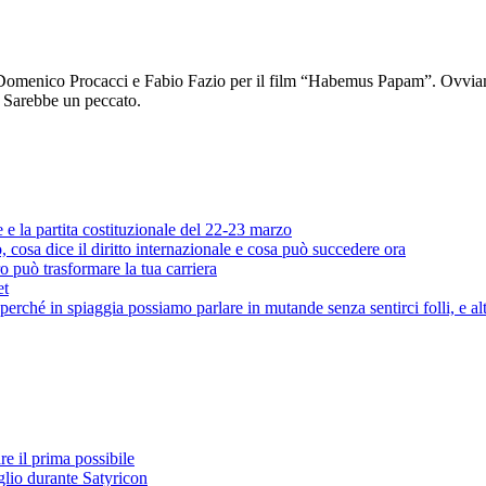
Domenico Procacci e Fabio Fazio per il film “Habemus Papam”. Ovviame
. Sarebbe un peccato.
e e la partita costituzionale del 22-23 marzo
cosa dice il diritto internazionale e cosa può succedere ora
o può trasformare la tua carriera
et
rché in spiaggia possiamo parlare in mutande senza sentirci folli, e al
e il prima possibile
glio durante Satyricon