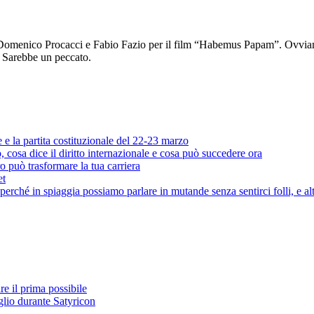
Domenico Procacci e Fabio Fazio per il film “Habemus Papam”. Ovviame
. Sarebbe un peccato.
e e la partita costituzionale del 22-23 marzo
cosa dice il diritto internazionale e cosa può succedere ora
o può trasformare la tua carriera
et
rché in spiaggia possiamo parlare in mutande senza sentirci folli, e al
e il prima possibile
glio durante Satyricon