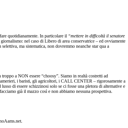
fare quotidianamente. In particolare il
“mettere in difficoltà il senatore
i giornalismo: nel caso di Libero di area conservatrice – ed ovviamente
non selettiva, ma sistematica, non dovremmo neanche star qua a
in troppo a NON essere “choosy”. Siamo in realtà costretti ad
i camerieri, i baristi, gli agricoltori, i CALL CENTER – rigorosamente a
usso di essere schizzinosi solo se ci fosse una pletora di alternative e
ci facciamo già il mazzo così e non abbiamo nessuna prospettiva.
sinoAams.net.