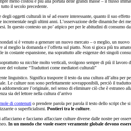
sempre meno costosi e più alla portata delle grandi masse – il flusso imma
 tutto il secolo precedente.
e degli oggetti culturali in sé ad essere interessante, quanto il suo effet
e incrementale negli ultimi anni. L’osservazione delle dinamiche dei mercat
li paesi. In questo contesto un po’ atipico per per le abitudini di consu
inondati si è venuto a generare un nuovo mercato – o meglio, un nuovo i
 al meglio la domanda e l’offerta sul piatto. Non si gioca più tra amatori
 in costante espansione, ma soprattutto alle esigenze dei singoli consu
i, soprattutto su nicchie molto verticali, svolgono sempre di più il lavo
tore del volume “Traduttori come mediatori culturali”
te linguistico. Significa trasporre il testo da una cultura all’altra per pe
ginale. Le culture non sono perfettamente sovrapponibili, perciò il tradutt
a addomesticare l’originale, nel senso di eliminare ciò che è estraneo all
enza sia del lettore nella cultura d’arrivo
 mole di contenuti
o prendere parola per parola il testo dello script che 
izzarrie o superficialismi.
Pontieri tra le culture
.
ci affacciamo e facciamo affacciare culture diverse dalle nostre per osserv
aneo.
In un mondo che vuole essere veramente globale devono essere c