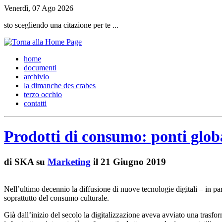
Venerdì, 07 Ago 2026
sto scegliendo una citazione per te ...
h
ome
d
ocumenti
a
rchivio
l
a dimanche des crabes
t
erzo occhio
c
ontatti
Prodotti di consumo: ponti global
di
SKA su
Marketing
il 21 Giugno 2019
Nell’ultimo decennio la diffusione di nuove tecnologie digitali – in p
soprattutto del consumo culturale.
Già dall’inizio del secolo la digitalizzazione aveva avviato una trasfo