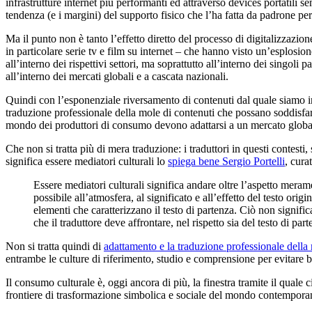
infrastrutture internet più performanti ed attraverso devices portatili 
tendenza (e i margini) del supporto fisico che l’ha fatta da padrone per
Ma il punto non è tanto l’effetto diretto del processo di digitalizzazion
in particolare serie tv e film su internet – che hanno visto un’esplosion
all’interno dei rispettivi settori, ma soprattutto all’interno dei singo
all’interno dei mercati globali e a cascata nazionali.
Quindi con l’esponenziale riversamento di contenuti dal quale siamo 
traduzione professionale della mole di contenuti che possano soddisfare
mondo dei produttori di consumo devono adattarsi a un mercato globale
Che non si tratta più di mera traduzione: i traduttori in questi contest
significa essere mediatori culturali lo
spiega bene Sergio Portelli
, cura
Essere mediatori culturali significa andare oltre l’aspetto meramen
possibile all’atmosfera, al significato e all’effetto del testo ori
elementi che caratterizzano il testo di partenza. Ciò non signific
che il traduttore deve affrontare, nel rispetto sia del testo di part
Non si tratta quindi di
adattamento e la traduzione professionale della
entrambe le culture di riferimento, studio e comprensione per evitare b
Il consumo culturale è, oggi ancora di più, la finestra tramite il quale 
frontiere di trasformazione simbolica e sociale del mondo contempor