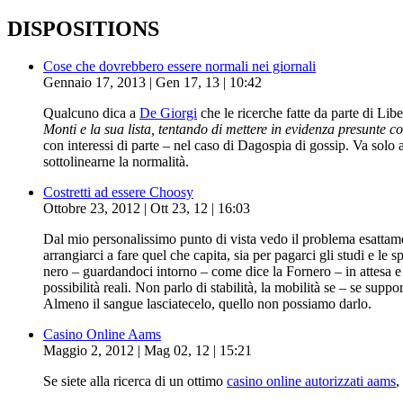
DISPOSITIONS
Cose che dovrebbero essere normali nei giornali
Gennaio 17, 2013 | Gen 17, 13 | 10:42
Qualcuno dica a
De Giorgi
che le ricerche fatte da parte di Lib
Monti e la sua lista, tentando di mettere in evidenza presunte 
con interessi di parte – nel caso di Dagospia di gossip. Va solo
sottolinearne la normalità.
Costretti ad essere Choosy
Ottobre 23, 2012 | Ott 23, 12 | 16:03
Dal mio personalissimo punto di vista vedo il problema esattame
arrangiarci a fare quel che capita, sia per pagarci gli studi e l
nero – guardandoci intorno – come dice la Fornero – in attesa e c
possibilità reali. Non parlo di stabilità, la mobilità se – se s
Almeno il sangue lasciatecelo, quello non possiamo darlo.
Casino Online Aams
Maggio 2, 2012 | Mag 02, 12 | 15:21
Se siete alla ricerca di un ottimo
casino online autorizzati aams
,