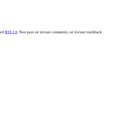
feed
RSS 2.0
. Non puoi né inviare commenti, né inviare trackback.