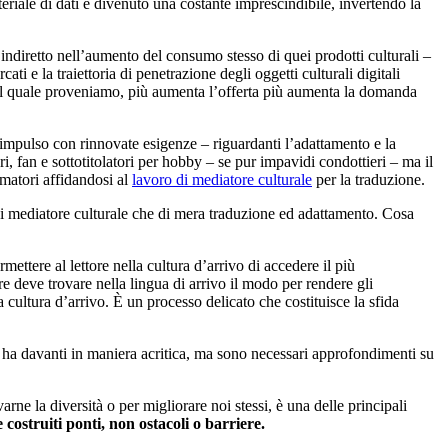
teriale di dati è divenuto una costante imprescindibile, invertendo la
to indiretto nell’aumento del consumo stesso di quei prodotti culturali –
i e la traiettoria di penetrazione degli oggetti culturali digitali
mo dal quale proveniamo, più aumenta l’offerta più aumenta la domanda
mpulso con rinnovate esigenze – riguardanti l’adattamento e la
, fan e sottotitolatori per hobby – se pur impavidi condottieri – ma il
matori affidandosi al
lavoro di mediatore culturale
per la traduzione.
ro di mediatore culturale che di mera traduzione ed adattamento. Cosa
rmettere al lettore nella cultura d’arrivo di accedere il più
ore deve trovare nella lingua di arrivo il modo per rendere gli
a cultura d’arrivo. È un processo delicato che costituisce la sfida
si ha davanti in maniera acritica, ma sono necessari approfondimenti su
arne la diversità o per migliorare noi stessi, è una delle principali
ostruiti ponti, non ostacoli o barriere.