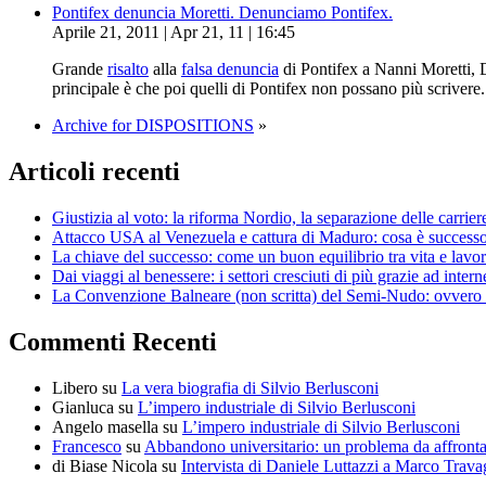
Pontifex denuncia Moretti. Denunciamo Pontifex.
Aprile 21, 2011 | Apr 21, 11 | 16:45
Grande
risalto
alla
falsa denuncia
di Pontifex a Nanni Moretti, 
principale è che poi quelli di Pontifex non possano più scrivere
Archive for DISPOSITIONS
»
Articoli recenti
Giustizia al voto: la riforma Nordio, la separazione delle carrier
Attacco USA al Venezuela e cattura di Maduro: cosa è successo, 
La chiave del successo: come un buon equilibrio tra vita e lavor
Dai viaggi al benessere: i settori cresciuti di più grazie ad intern
La Convenzione Balneare (non scritta) del Semi-Nudo: ovvero pe
Commenti Recenti
Libero
su
La vera biografia di Silvio Berlusconi
Gianluca
su
L’impero industriale di Silvio Berlusconi
Angelo masella
su
L’impero industriale di Silvio Berlusconi
Francesco
su
Abbandono universitario: un problema da affrontar
di Biase Nicola
su
Intervista di Daniele Luttazzi a Marco Trava