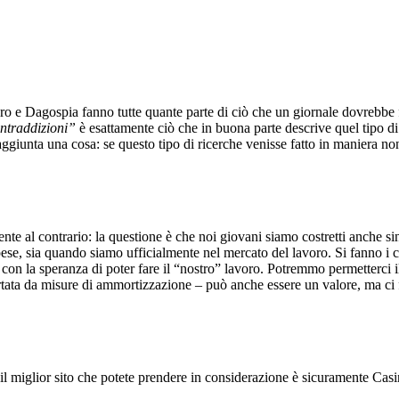
ero e Dagospia fanno tutte quante parte di ciò che un giornale dovrebbe 
contraddizioni”
è esattamente ciò che in buona parte descrive quel tipo d
 aggiunta una cosa: se questo tipo di ricerche venisse fatto in maniera 
nte al contrario: la questione è che noi giovani siamo costretti anche s
e spese, sia quando siamo ufficialmente nel mercato del lavoro. Si fanno 
on la speranza di poter fare il “nostro” lavoro. Potremmo permetterci il l
upportata da misure di ammortizzazione – può anche essere un valore, ma 
 il miglior sito che potete prendere in considerazione è sicuramente Ca