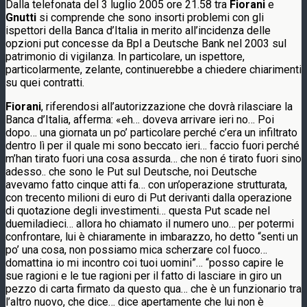
Dalla telefonata del 3 luglio 2005 ore 21.58 tra
Fiorani
e
Gnutti
si comprende che sono insorti problemi con gli
ispettori della Banca d’Italia in merito all’incidenza delle
opzioni put concesse da Bpl a Deutsche Bank nel 2003 sul
patrimonio di vigilanza. In particolare, un ispettore,
particolarmente, zelante, continuerebbe a chiedere chiarimenti
su quei contratti.
Fiorani
, riferendosi all’autorizzazione che dovrà rilasciare la
Banca d’Italia, afferma: «eh… doveva arrivare ieri no… Poi
dopo… una giornata un po’ particolare perché c’era un infiltrato
dentro lì per il quale mi sono beccato ieri… faccio fuori perché
m’han tirato fuori una cosa assurda… che non é tirato fuori sino
adesso.. che sono le Put sul Deutsche, noi Deutsche
avevamo fatto cinque atti fa… con un’operazione strutturata,
con trecento milioni di euro di Put derivanti dalla operazione
di quotazione degli investimenti… questa Put scade nel
duemiladieci… allora ho chiamato il numero uno… per potermi
confrontare, lui è chiaramente in imbarazzo, ho detto “senti un
po’ una cosa, non possiamo mica scherzare col fuoco…
domattina io mi incontro coi tuoi uomini”… “posso capire le
sue ragioni e le tue ragioni per il fatto di lasciare in giro un
pezzo di carta firmato da questo qua… che è un funzionario tra
l’altro nuovo, che dice… dice apertamente che lui non è