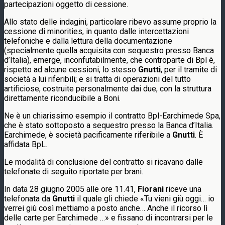
partecipazioni oggetto di cessione.
Allo stato delle indagini, particolare ribevo assume proprio la
cessione di minorities, in quanto dalle intercettazioni
telefoniche e dalla lettura della documentazione
(specialmente quella acquisita con sequestro presso Banca
d’Italia), emerge, inconfutabilmente, che controparte di Bpl è,
rispetto ad alcune cessioni, lo stesso
Gnutti
, per il tramite di
società a lui riferibili; e si tratta di operazioni del tutto
artificiose, costruite personalmente dai due, con la struttura
direttamente riconducibile a Boni.
Ne è un chiarissimo esempio il contratto Bpl-Earchimede Spa,
che è stato sottoposto a sequestro presso la Banca d’Italia.
Earchimede, è società pacificamente riferibile a
Gnutti
. È
affidata BpL.
Le modalità di conclusione del contratto si ricavano dalle
telefonate di seguito riportate per brani.
In data 28 giugno 2005 alle ore 11.41,
Fiorani
riceve una
telefonata da
Gnutti
il quale gli chiede «Tu vieni giù oggi… io
verrei giù così mettiamo a posto anche… Anche il ricorso lì
delle carte per Earchimede …» e fissano di incontrarsi per le