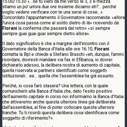
15.00/15.30 «…se tu vieni da me verso le 3, 3 e mezza
stiamo un po’ un’ora due ore insieme diciamo eh?… perché
voglio vedere verificare con te una serie di cose…».
Concordato l’appuntamento il Governatore raccomanda: «allora
l’unica cosa passa come al solito dietro di là» ricevendo da
Fiorani
la conferma che passerà dal retro» «si sempre
sempre guai guai guai sempre dietro allora».
Il dato significativo è che a margine dell’incontro con il
Governatore della Banca d’Italia alle ore 16.10,
Fiorani
contatta la Bpl e chiede a Stefano Braschi «eh, dunque, fammi
ricordare, dovresti mandare via fax in Efibanca, io dovrei
dichiararlo adesso, la delibera nostra di aumento di capitale,
quella riservata ai partners identificati come soggetti
istituzionali… ee… quella che l’assemblea ha già assunto.
Perché, io cosa farò stasera? Una lettera, con la quale
comunicherò alla Banca d’Italia che, dato l’esito positivo
dell’aumento capitale in corso noi informiamo la Banca d’Italia
che attiveremo anche questa ulteriore linea già deliberata
dall’assemblea, al fine di poter collocare questa ulteriore
tranche. Tu ti ricordi questa delibera cosa identificava come
soggetto di riferimento?».