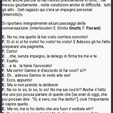
bene, anche perché tu hai messo praticamente in diffic… hai
messo giustamente… nelle condizioni anche di difficoltà… tutti
gli altri… Oeh ragazzi qui c’era un impegno personal
(interrotto)».
Si riportano integralmente alcuni passaggi della
conversazione: (Interlocutori E: Emilio
Gnutti
, F:
Fiorani
)
E.
: No no, ma quello là hai visto com’era convinto!
F.
: Sì sì sì sì ho visto! ho visto! ho visto! E Adesso gli ho fatto
preparare una paginetta…
F.
: Certo!
E.
: …che, senza impegno, la delego in firma tra me e te…
F.
: Esatto.
E.
: …e la… la tiene l’avvocato!
F.
: Ma certo! Gamno è d’accordo di far così? sì?!
E.
: Eh… adesso Gamno lo vedo alle sei!
F.
: Ecco, appunto!
E.
: Ma io non prendo la delibera!
F.
: No no lo so, lo so, lo so! No ma sai cos’è!? Anche il fatto
che uno poi possa parlare di quelle che [se eran di oggi, che
poi possan dire:. “Sì; é vero, me l’ha detto!”], cioè l’importante
è capire quello…
E.
: Ma no, ma io ho detto che era fuori il verbale eh!?