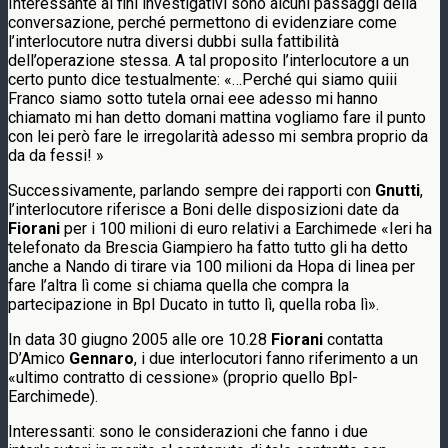
Interessante ai fini investigativi sono alcuni passaggi della
conversazione, perché permettono di evidenziare come
l’interlocutore nutra diversi dubbi sulla fattibilità
dell’operazione stessa. A tal proposito l’interlocutore a un
certo punto dice testualmente: «…Perché qui siamo quiii
Franco siamo sotto tutela ornai eee adesso mi hanno
chiamato mi han detto domani mattina vogliamo fare il punto
con lei però fare le irregolarità adesso mi sembra proprio da
da da fessi! »
Successivamente, parlando sempre dei rapporti con
Gnutti
,
l’interlocutore riferisce a Boni delle disposizioni date da
Fiorani
per i 100 milioni di euro relativi a Earchimede «Ieri ha
telefonato da Brescia Giampiero ha fatto tutto gli ha detto
anche a Nando di tirare via 100 milioni da Hopa di linea per
fare l’altra lì come si chiama quella che compra la
partecipazione in Bpl Ducato in tutto lì, quella roba lì».
In data 30 giugno 2005 alle ore 10.28
Fiorani
contatta
D’Amico
Gennaro
, i due interlocutori fanno riferimento a un
«ultimo contratto di cessione» (proprio quello Bpl-
Earchimede).
Interessanti: sono le considerazioni che fanno i due