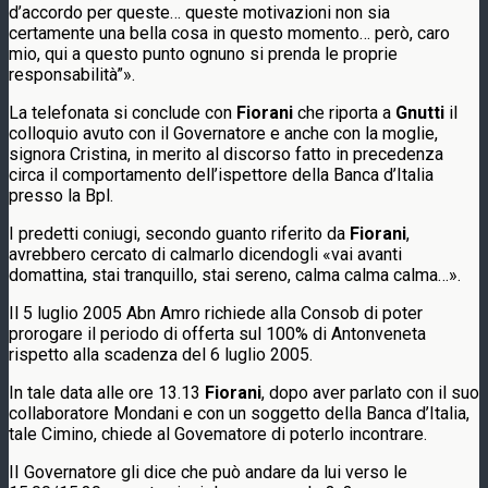
d’accordo per queste… queste motivazioni non sia
certamente una bella cosa in questo momento… però, caro
mio, qui a questo punto ognuno si prenda le proprie
responsabilità”».
La telefonata si conclude con
Fiorani
che riporta a
Gnutti
il
colloquio avuto con il Governatore e anche con la moglie,
signora Cristina, in merito al discorso fatto in precedenza
circa il comportamento dell’ispettore della Banca d’Italia
presso la Bpl.
I predetti coniugi, secondo guanto riferito da
Fiorani
,
avrebbero cercato di calmarlo dicendogli «vai avanti
domattina, stai tranquillo, stai sereno, calma calma calma…».
Il 5 luglio 2005 Abn Amro richiede alla Consob di poter
prorogare il periodo di offerta sul 100% di Antonveneta
rispetto alla scadenza del 6 luglio 2005.
In tale data alle ore 13.13
Fiorani
, dopo aver parlato con il suo
collaboratore Mondani e con un soggetto della Banca d’Italia,
tale Cimino, chiede al Govematore di poterlo incontrare.
II Governatore gli dice che può andare da lui verso le