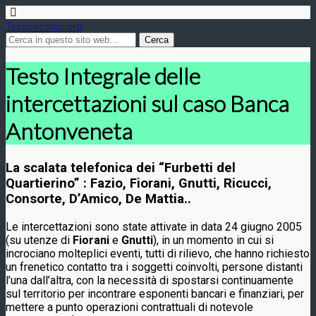
Terzoocchio.org
Testo Integrale delle
intercettazioni sul caso Banca
Antonveneta
La scalata telefonica dei “Furbetti del
Quartierino” : Fazio, Fiorani, Gnutti, Ricucci,
Consorte, D’Amico, De Mattia..
Le intercettazioni sono state attivate in data 24 giugno 2005
(su utenze di
Fiorani
e
Gnutti
), in un momento in cui si
incrociano molteplici eventi, tutti di rilievo, che hanno richiesto
un frenetico contatto tra i soggetti coinvolti, persone distanti
l’una dall’altra, con la necessità di spostarsi continuamente
sul territorio per incontrare esponenti bancari e finanziari, per
mettere a punto operazioni contrattuali di notevole