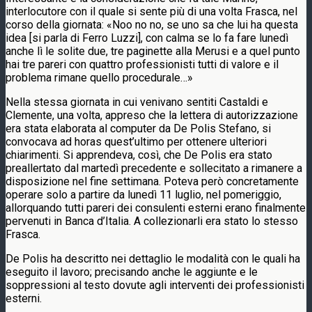
interlocutore con il quale si sente più di una volta Frasca, nel
corso della giornata: «Noo no no, se uno sa che lui ha questa
idea [si parla di Ferro Luzzi], con calma se lo fa fare lunedì
anche lì le solite due, tre paginette alla Merusi e a quel punto
hai tre pareri con quattro professionisti tutti di valore e il
problema rimane quello procedurale…»
Nella stessa giornata in cui venivano sentiti Castaldi e
Clemente, una volta, appreso che la lettera di autorizzazione
era stata elaborata al computer da De Polis Stefano, si
convocava ad horas quest’ultimo per ottenere ulteriori
chiarimenti. Si apprendeva, così, che De Polis era stato
preallertato dal martedì precedente e sollecitato a rimanere a
disposizione nel fine settimana. Poteva però concretamente
operare solo a partire da lunedì 11 luglio, nel pomeriggio,
allorquando tutti pareri dei consulenti esterni erano finalmente
pervenuti in Banca d’Italia. A collezionarli era stato lo stesso
Frasca.
De Polis ha descritto nei dettaglio le modalità con le quali ha
eseguito il lavoro; precisando anche le aggiunte e le
soppressioni al testo dovute agli interventi dei professionisti
esterni.