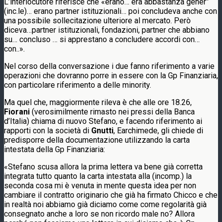
L’interlocutore riferisce che «erano… era abbastanza gener”
(inc.le)… erano partner istituzionali… poi concludeva anche con
una possibile sollecitazione ulteriore al mercato. Però
diceva…partner istituzionali, fondazioni, partner che abbiano
su… concluso … si apprestano a concludere accordi con…
con..».
Nel corso della conversazione i due fanno riferimento a varie
operazioni che dovranno porre in essere con la Gp Finanziaria,
con particolare riferimento a delle minority.
Ma quel che, maggiormente rileva è che alle ore 18.26,
Fiorani
(verosimilmente rimasto nei pressi della Banca
d’Italia) chiama di nuovo Stefano, e facendo riferimento ai
rapporti con la società di
Gnutti
, Earchimede, gli chiede di
predisporre della documentazione utilizzando la carta
intestata della Gp Finanziaria:
«Stefano scusa allora la prima lettera va bene già corretta
integrata tutto quanto la carta intestata alla (incomp.) la
seconda cosa mi è venuta in mente questa idea per non
cambiare il contratto originario che già ha firmato Chicco e che
in realtà noi abbiamo già diciamo come come regolarità già
consegnato anche a loro se non ricordo male no? Allora