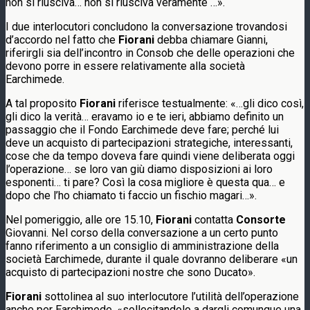
non si riusciva… non si riusciva veramente …».
I due interlocutori concludono la conversazione trovandosi
d’accordo nel fatto che
Fiorani
debba chiamare Gianni,
riferirgli sia dell’incontro in Consob che delle operazioni che
devono porre in essere relativamente alla società
Earchimede.
A tal proposito
Fiorani
riferisce testualmente: «…gli dico così,
gli dico la verità… eravamo io e te ieri, abbiamo definito un
passaggio che il Fondo Earchimede deve fare; perché lui
deve un acquisto di partecipazioni strategiche, interessanti,
cose che da tempo doveva fare quindi viene deliberata oggi
l’operazione… se loro van giù diamo disposizioni ai loro
esponenti… ti pare? Così la cosa migliore è questa qua… e
dopo che l’ho chiamato ti faccio un fischio magari…».
Nel pomeriggio, alle ore 15.10,
Fiorani
contatta
Consorte
Giovanni. Nel corso della conversazione a un certo punto
fanno riferimento a un consiglio di amministrazione della
società Earchimede, durante il quale dovranno deliberare «un
acquisto di partecipazioni nostre che sono Ducato».
Fiorani
sottolinea al suo interlocutore l’utilità dell’operazione
anche per Earchimede, «sollecitandolo a dargli comunque una