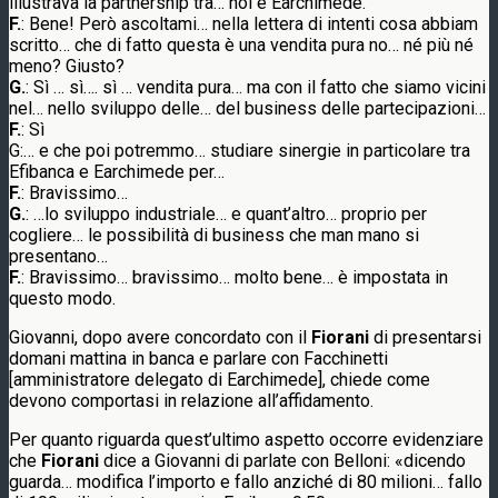
illustrava la partnership tra… noi e Earchimede.
F.
: Bene! Però ascoltami… nella lettera di intenti cosa abbiam
scritto… che di fatto questa è una vendita pura no… né più né
meno? Giusto?
G.
: Sì … sì…. sì … vendita pura… ma con il fatto che siamo vicini
nel… nello sviluppo delle… del business delle partecipazioni…
F.
: Sì
G:… e che poi potremmo… studiare sinergie in particolare tra
Efibanca e Earchimede per…
F.
: Bravissimo…
G.
: …lo sviluppo industriale… e quant’altro… proprio per
cogliere… le possibilità di business che man mano si
presentano…
F.
: Bravissimo… bravissimo… molto bene… è impostata in
questo modo.
Giovanni, dopo avere concordato con il
Fiorani
di presentarsi
domani mattina in banca e parlare con Facchinetti
[amministratore delegato di Earchimede], chiede come
devono comportasi in relazione all’affidamento.
Per quanto riguarda quest’ultimo aspetto occorre evidenziare
che
Fiorani
dice a Giovanni di parlate con Belloni: «dicendo
guarda… modifica l’importo e fallo anziché di 80 milioni… fallo