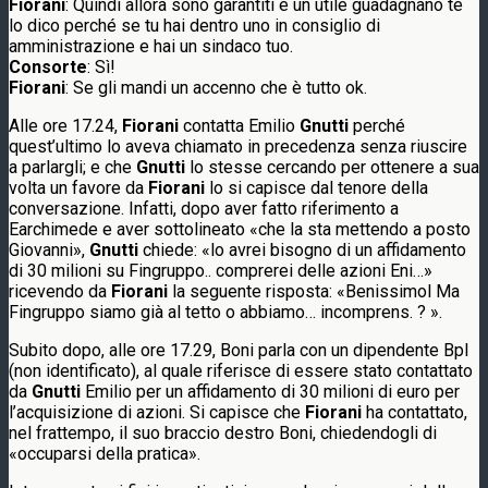
Fiorani
: Quindi allora sono garantiti e un utile guadagnano te
lo dico perché se tu hai dentro uno in consiglio di
amministrazione e hai un sindaco tuo.
Consorte
: Sì!
Fiorani
: Se gli mandi un accenno che è tutto ok.
Alle ore 17.24,
Fiorani
contatta Emilio
Gnutti
perché
quest’ultimo lo aveva chiamato in precedenza senza riuscire
a parlargli; e che
Gnutti
lo stesse cercando per ottenere a sua
volta un favore da
Fiorani
lo si capisce dal tenore della
conversazione. Infatti, dopo aver fatto riferimento a
Earchimede e aver sottolineato «che la sta mettendo a posto
Giovanni»,
Gnutti
chiede: «lo avrei bisogno di un affidamento
di 30 milioni su Fingruppo.. comprerei delle azioni Eni…»
ricevendo da
Fiorani
la seguente risposta: «Benissimol Ma
Fingruppo siamo già al tetto o abbiamo… incomprens. ? ».
Subito dopo, alle ore 17.29, Boni parla con un dipendente Bpl
(non identificato), al quale riferisce di essere stato contattato
da
Gnutti
Emilio per un affidamento di 30 milioni di euro per
l’acquisizione di azioni. Si capisce che
Fiorani
ha contattato,
nel frattempo, il suo braccio destro Boni, chiedendogli di
«occuparsi della pratica».