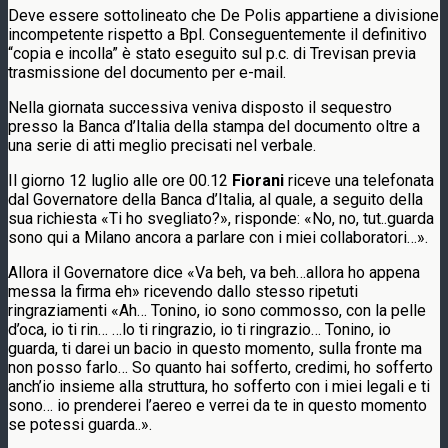
Deve essere sottolineato che De Polis appartiene a divisione
incompetente rispetto a Bpl. Conseguentemente il definitivo
“copia e incolla” è stato eseguito sul p.c. di Trevisan previa
trasmissione del documento per e-mail.
Nella giornata successiva veniva disposto il sequestro
presso la Banca d’Italia della stampa del documento oltre a
una serie di atti meglio precisati nel verbale.
Il giorno 12 luglio alle ore 00.12
Fiorani
riceve una telefonata
dal Governatore della Banca d’Italia, al quale, a seguito della
sua richiesta «Ti ho svegliato?», risponde: «No, no, tut..guarda
sono qui a Milano ancora a parlare con i miei collaboratori…».
Allora il Governatore dice «Va beh, va beh…allora ho appena
messa la firma eh» ricevendo dallo stesso ripetuti
ringraziamenti «Ah… Tonino, io sono commosso, con la pelle
d’oca, io ti rin… …lo ti ringrazio, io ti ringrazio… Tonino, io
guarda, ti darei un bacio in questo momento, sulla fronte ma
non posso farlo… So quanto hai sofferto, credimi, ho sofferto
anch’io insieme alla struttura, ho sofferto con i miei legali e ti
sono… io prenderei l’aereo e verrei da te in questo momento
se potessi guarda..».