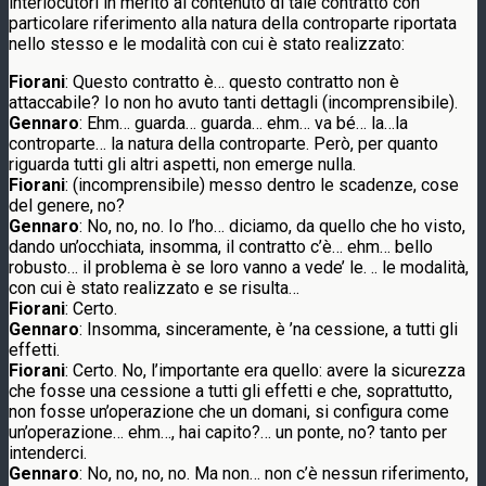
interlocutori in merito al contenuto di tale contratto con
particolare riferimento alla natura della controparte riportata
nello stesso e le modalità con cui è stato realizzato:
Fiorani
: Questo contratto è… questo contratto non è
attaccabile? Io non ho avuto tanti dettagli (incomprensibile).
Gennaro
: Ehm… guarda… guarda… ehm… va bé… la…la
controparte… la natura della controparte. Però, per quanto
riguarda tutti gli altri aspetti, non emerge nulla.
Fiorani
: (incomprensibile) messo dentro le scadenze, cose
del genere, no?
Gennaro
: No, no, no. Io l’ho… diciamo, da quello che ho visto,
dando un’occhiata, insomma, il contratto c’è… ehm… bello
robusto… il problema è se loro vanno a vede’ le. .. le modalità,
con cui è stato realizzato e se risulta…
Fiorani
: Certo.
Gennaro
: Insomma, sinceramente, è ’na cessione, a tutti gli
effetti.
Fiorani
: Certo. No, l’importante era quello: avere la sicurezza
che fosse una cessione a tutti gli effetti e che, soprattutto,
non fosse un’operazione che un domani, si configura come
un’operazione… ehm…, hai capito?… un ponte, no? tanto per
intenderci.
Gennaro
: No, no, no, no. Ma non… non c’è nessun riferimento,