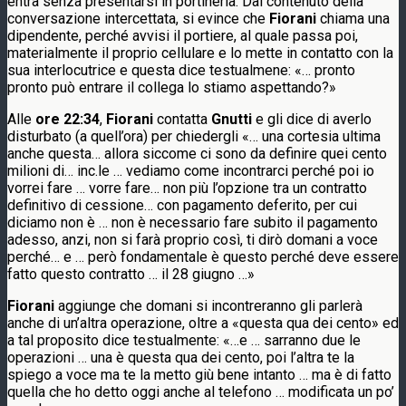
entra senza presentarsi in portineria. Dal contenuto della
conversazione intercettata, si evince che
Fiorani
chiama una
dipendente, perché avvisi il portiere, al quale passa poi,
materialmente il proprio cellulare e lo mette in contatto con la
sua interlocutrice e questa dice testualmene: «… pronto
pronto può entrare il collega lo stiamo aspettando?»
Alle
ore 22:34
,
Fiorani
contatta
Gnutti
e gli dice di averlo
disturbato (a quell’ora) per chiedergli «… una cortesia ultima
anche questa… allora siccome ci sono da definire quei cento
milioni di… inc.le … vediamo come incontrarci perché poi io
vorrei fare … vorre fare… non più l’opzione tra un contratto
definitivo di cessione… con pagamento deferito, per cui
diciamo non è … non è necessario fare subito il pagamento
adesso, anzi, non si farà proprio così, ti dirò domani a voce
perché… e … però fondamentale è questo perché deve essere
fatto questo contratto … il 28 giugno …»
Fiorani
aggiunge che domani si incontreranno gli parlerà
anche di un’altra operazione, oltre a «questa qua dei cento» ed
a tal proposito dice testualmente: «…e … sarranno due le
operazioni … una è questa qua dei cento, poi l’altra te la
spiego a voce ma te la metto giù bene intanto … ma è di fatto
quella che ho detto oggi anche al telefono … modificata un po’