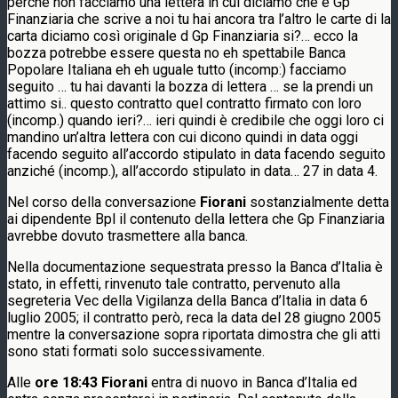
perché non facciamo una lettera in cui diciamo che è Gp
Finanziaria che scrive a noi tu hai ancora tra l’altro le carte di la
carta diciamo così originale d Gp Finanziaria si?… ecco la
bozza potrebbe essere questa no eh spettabile Banca
Popolare Italiana eh eh uguale tutto (incomp:) facciamo
seguito … tu hai davanti la bozza di lettera … se la prendi un
attimo si.. questo contratto quel contratto firmato con loro
(incomp.) quando ieri?… ieri quindi è credibile che oggi loro ci
mandino un’altra lettera con cui dicono quindi in data oggi
facendo seguito all’accordo stipulato in data facendo seguito
anziché (incomp.), all’accordo stipulato in data… 27 in data 4.
Nel corso della conversazione
Fiorani
sostanzialmente detta
ai dipendente Bpl il contenuto della lettera che Gp Finanziaria
avrebbe dovuto trasmettere alla banca.
Nella documentazione sequestrata presso la Banca d’Italia è
stato, in effetti, rinvenuto tale contratto, pervenuto alla
segreteria Vec della Vigilanza della Banca d’Italia in data 6
luglio 2005; il contratto però, reca la data del 28 giugno 2005
mentre la conversazione sopra riportata dimostra che gli atti
sono stati formati solo successivamente.
Alle
ore 18:43
Fiorani
entra di nuovo in Banca d’Italia ed