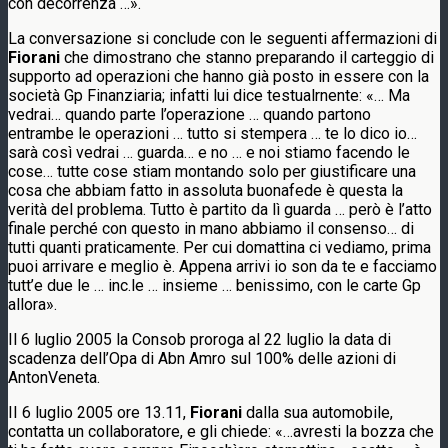
con decorrenza …».
La conversazione si conclude con le seguenti affermazioni di
Fiorani
che dimostrano che stanno preparando il carteggio di
supporto ad operazioni che hanno già posto in essere con la
società Gp Finanziaria; infatti lui dice testualrnente: «… Ma
vedrai… quando parte l’operazione … quando partono
entrambe le operazioni … tutto si stempera … te lo dico io…
sarà così vedrai … guarda… e no … e noi stiamo facendo le
cose… tutte cose stiam montando solo per giustificare una
cosa che abbiam fatto in assoluta buonafede è questa la
verità del problema. Tutto è partito da lì guarda … però è l’atto
finale perché con questo in mano abbiamo il consenso… di
tutti quanti praticamente. Per cui domattina ci vediamo, prima
puoi arrivare e meglio è. Appena arrivi io son da te e facciamo
tutt’e due le … inc.le … insieme … benissimo, con le carte Gp
allora».
Il 6 luglio 2005 la Consob proroga al 22 luglio la data di
scadenza dell’Opa di Abn Amro sul 100% delle azioni di
AntonVeneta.
II 6 luglio 2005 ore 13.11,
Fiorani
dalla sua automobile,
contatta un collaboratore, e gli chiede: «…avresti la bozza che