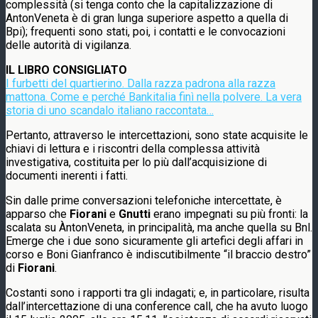
complessità (si tenga conto che la capitalizzazione di
AntonVeneta è di gran lunga superiore aspetto a quella di
Bpi); frequenti sono stati, poi, i contatti e le convocazioni
delle autorità di vigilanza.
IL LIBRO CONSIGLIATO
I furbetti del quartierino. Dalla razza padrona alla razza
mattona. Come e perché Bankitalia finì nella polvere. La vera
storia di uno scandalo italiano raccontata…
Pertanto, attraverso le intercettazioni, sono state acquisite le
chiavi di lettura e i riscontri della complessa attività
investigativa, costituita per lo più dall’acquisizione di
documenti inerenti i fatti.
Sin dalle prime conversazioni telefoniche intercettate, è
apparso che
Fiorani
e
Gnutti
erano impegnati su più fronti: la
scalata su ÀntonVeneta, in principalità, ma anche quella su Bnl.
Emerge che i due sono sicuramente gli artefici degli affari in
corso e Boni Gianfranco è indiscutibilmente “il braccio destro”
di
Fiorani
.
Costanti sono i rapporti tra gli indagati; e, in particolare, risulta
dall’intercettazione di una conference call, che ha avuto luogo