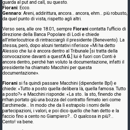
guarda al put and call, su questo.
Fiorani
: Ecco.
Gennaro
: Areni, addirittura, ancora… ancora, ehm… più robusto,
da quel punto di vista, rispetto agli altri.
Verso sera, alle ore 18.01, sempre
Fiorani
contatta l’ufficio di
direzione della Banca Popolare di Lodi e chiede
all’interlocutrice di rintracciargli il presidente (Benevento). La
stessa, però, dopo alcuni tentativi riferisce «Mi ha detto
Alessio che lui è ancora dentro al Tribunale [si tratta della
convocazione davanti a quest’A.
G.
] lui è fuori con Conti è
ancora dentro, perché han voluto la documentazione, infatti il
presidente ha chiamato Macchini per questa
documentazione».
Fiorani
si fa quindi passare Macchini (dipendente Bpl) e
chiede: «Tutto a posto quella delibera Ià, quella famosa. Tutto
a posto?» e Macchini risponde: «La sto.. la sto, finendo che
m’han portato giù una bozza del contratto firmato ieri come
Earchimede… In modo che da lì estrapolo i nomi delle
partecipazioni, i valori, e poi dico quello che han detto e la
faccio fino a cento no Giampiero?… O qualcosa in più?…
Cento! va bene.