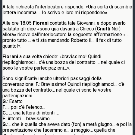
A tale richiesta l’interlocutore risponde: «Una sorta di scambio
lettera insomma … Io scrivo e loro mi rispondono».
Alle ore 18.05
Fiorani
contatta tale Giovanni, e dopo averlo
salutato gli dice «sono qua davanti a Chicco (
Gnutti
Ndr)
allora» riceve dall’interlocutore la seguente affermazione «…
pronto tutto … e ti sta mandando Roberto il… il fax di tutto
quanto!»:
Fiorani
a sua volta chiede: «bravissimo! Quindi
riepiloghiamoci… c’è una bozza del contratto … nel quale ci
sono le vostre partecipazioni…».
Sono significativi anche ulteriori passaggi della
conversazione:
F.
: Bravissimo! Quindi riepiloghiamoci… c’è
una bozza del contratto… nel quale ci sono le vostre
partecipazioni…
G.
: Esatto
F.
:… poi c’è l’elenco…
G.
: … una lettera di intenti …
F.
: intenti … bravissimo …
G.
:… che è quella che aveva dato (fon) a metà giugno… e poi la
presentazione che facemmo a… a maggio… quella che