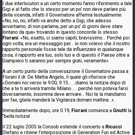
I due interlocutori a un certo momento fanno riferimento a tale
Gigi e al fatto che lo stesso per un po’ non deve parlare più
della vicenda, infatti il Governatore afferma testualmente:
«No, no, no, infatti va anche detto a Gigi, che adesso
avvertiamo, di non parlarne, per un po’ di giorni deve stare
lontano da qua» trovando in questo concorde lo stesso
Fiorani
: «No, esatto, ci siamo capiti, bravissimo… Perché poi
ogni volta; era un messaggio per… io non volevo che il nostro
rapporto personale fosse tale da influenzare in qualunque
cosa, il rapporto era tuo, solo tuo e di questo il Paese oltre a
Giampiero ti saranno per sempre grati, veramente».
A un certo punto della conversazione il Governatore passa a
Fíorani il dr. De Mattia Angelo, il quale gli riferisce che
«Domani noi verso le 9.00, 9.15… …diamo la notizia dopo di
che a te ti arriverà tramite Milano… …perché non poteva farsi
diversamente, insomma deve arrivare… Noi te la mandiamo
per fax, gliela manderà la Vigilanza domani mattina…».
Immediatamente dopo, ore 0.19,
Fiorani
comunica a
Gnutti
la
“bella notizia’.
Il 22 luglio 2005 la Consob estende il concerto a
Ricucci
Stefano e ritiene l’interposizione di Generation Fun ed Active