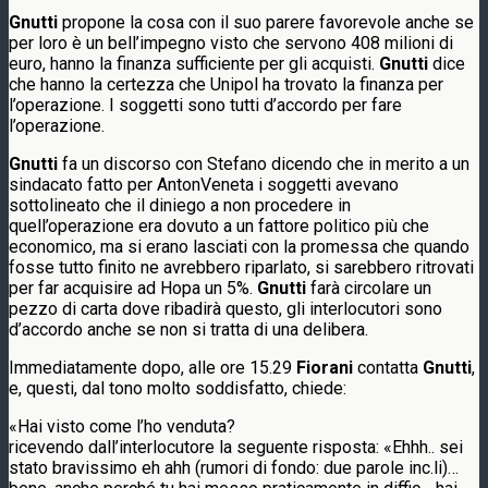
Gnutti
propone la cosa con il suo parere favorevole anche se
per loro è un bell’impegno visto che servono 408 milioni di
euro, hanno la finanza sufficiente per gli acquisti.
Gnutti
dice
che hanno la certezza che Unipol ha trovato la finanza per
l’operazione. I soggetti sono tutti d’accordo per fare
l’operazione.
Gnutti
fa un discorso con Stefano dicendo che in merito a un
sindacato fatto per AntonVeneta i soggetti avevano
sottolineato che il diniego a non procedere in
quell’operazione era dovuto a un fattore politico più che
economico, ma si erano lasciati con la promessa che quando
fosse tutto finito ne avrebbero riparlato, si sarebbero ritrovati
per far acquisire ad Hopa un 5%.
Gnutti
farà circolare un
pezzo di carta dove ribadirà questo, gli interlocutori sono
d’accordo anche se non si tratta di una delibera.
Immediatamente dopo, alle ore 15.29
Fiorani
contatta
Gnutti
,
e, questi, dal tono molto soddisfatto, chiede:
«Hai visto come l’ho venduta?
ricevendo dall’interlocutore la seguente risposta: «Ehhh.. sei
stato bravissimo eh ahh (rumori di fondo: due parole inc.li)…