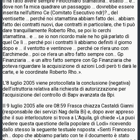
ti ha fatto avere sempre Finocchìaro stamattina… esatto … è…
dove non fa mica quadrare un passaggio … dovrebbe essere
inserita nell’ultimo Ce (Comitato Esecutivo ndr)?.., del
ventisette … perché noi stamattina abbiam fatto dei… abbiam
fatto dei contratti nuovi, due contratti in particolare, che ti può
dare tranquillamente Roberto Rho, se poi lo cerchi
stamattina… e … se io non ricordo male ne ho già parlato dì
quel Ce lì … perché poi i contratti li abbiamo definiti il giorno
dopo e … il ventotto e ventinove … perché ce n’era uno con
Earchimede… poi ce n’era un altro fatto sempre con… Gp
Finanziaria … e un altro fatto sempre con Gp Finanziaria che
poteva riguardare la acquisizione di azioni Lodi però ti darà le
carte, e le coordinate Roberto Rho..».
L’8 luglio 2005 viene protocollata la conclusione (negativa)
dell’istruttoria relativa alla richiesta di autorizzazione per
l’acquisizione del controllo di Bapv avanzata da Bpi.
Il 9 luglio 2005 alle ore 08:59 Frasca chiazza Castaldi Gianni
(responsabile dei servizi Nag della Bi) e, dopo aver appreso
che il suo interlocutore si trova a L’Aquila, gli chiede «La puoi
vedere questa questione della popolare di Lodi» ricevendo
dallo stesso la seguente testuale nsposta: «Senti Francesco
eh… dopo che abbiamo parlato con te il documento è stato