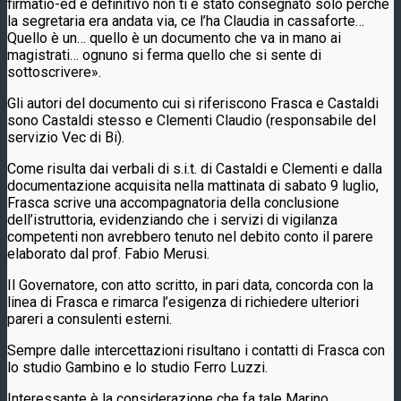
firmatio-ed è definitivo non ti è stato consegnato solo perché
la segretaria era andata via, ce l’ha Claudia in cassaforte…
Quello è un… quello è un documento che va in mano ai
magistrati… ognuno si ferma quello che si sente di
sottoscrivere».
Gli autori del documento cui si riferiscono Frasca e Castaldi
sono Castaldi stesso e Clementi Claudio (responsabile del
servizio Vec di Bi).
Come risulta dai verbali di s.i.t. di Castaldi e Clementi e dalla
documentazione acquisita nella mattinata di sabato 9 luglio,
Frasca scrive una accompagnatoria della conclusione
dell’istruttoria, evidenziando che i servizi di vigilanza
competenti non avrebbero tenuto nel debito conto il parere
elaborato dal prof. Fabio Merusi.
Il Governatore, con atto scritto, in pari data, concorda con la
linea di Frasca e rimarca l’esigenza di richiedere ulteriori
pareri a consulenti esterni.
Sempre dalle intercettazioni risultano i contatti di Frasca con
lo studio Gambino e lo studio Ferro Luzzi.
Interessante è la considerazione che fa tale Marino,