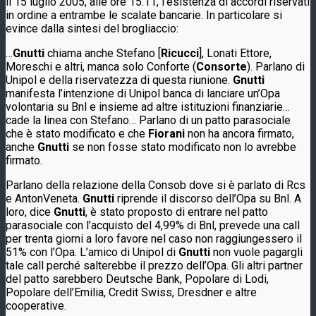
il 15 luglio 2005, alle ore 15.11, l’esistenza di accordi riservati
in ordine a entrambe le scalate bancarie. In particolare si
evince dalla sintesi del brogliaccio:
…
Gnutti
chiama anche Stefano [
Ricucci
], Lonati Ettore,
Moreschi e altri, manca solo Conforte (
Consorte
). Parlano di
Unipol e della riservatezza di questa riunione.
Gnutti
manifesta l’intenzione di Unipol banca di lanciare un’Opa
volontaria su Bnl e insieme ad altre istituzioni finanziarie…
cade la linea con Stefano… Parlano di un patto parasociale
che è stato modificato e che
Fiorani
non ha ancora firmato,
anche
Gnutti
se non fosse stato modificato non lo avrebbe
firmato.
Parlano della relazione della Consob dove si è parlato di Rcs
e AntonVeneta.
Gnutti
riprende il discorso dell’Opa su Bnl. A
loro, dice
Gnutti
, è stato proposto di entrare nel patto
parasociale con l’acquisto del 4,99% di Bnl, prevede una call
per trenta giorni a loro favore nel caso non raggiungessero il
51% con l’Opa. L’amico di Unipol di
Gnutti
non vuole pagargli
tale call perché salterebbe il prezzo dell’Opa. Gli altri partner
del patto sarebbero Deutsche Bank, Popolare di Lodi,
Popolare dell’Emilia, Credit Swiss, Dresdner e altre
cooperative.