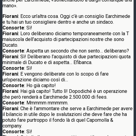
mano».
Fiorani
: Ecco un’altra cosa. Oggi c’è un consiglio Earchimede
e tu hai un tuo consigliere dentro e anche un sindaco.
Consorte
: Sì!
Fiorani
: Loro deliberano diciamo temporaneamente con la T
maiuscola dell’acquisto di partecipazioni nostre che sono
Ducato.
Consorte
: Aspetta un secondo che non sento… deliberano?
Fiorani
: Sì! Deliberano l’acquisto di due partecipazioni quota
minimale di Ducato e di aspetta… Efibanca.
Consorte
: Sì!
Fiorani
: E vengono deliberate con lo scopo di fare
un’operazione diciamo così di…
Consorte
: Ho già capito!
Fiorani
: Hai già capito! Tutto lì! Dopodiché è un operazione
che però renderà a Earchimede 2.500.000 di fees.
Consorte
: Mmmmm mmmmm.
Fiorani
: Che è l’ammontare che serve a Earchimede per avere
il bilancio in utile dopo le svalutazioni che deve fare che ha
potuto fare purtroppo il fondo là di quel Capomolla &
company.
Consorte
: Sì!