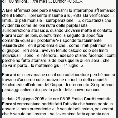
di 100 milioni… …tre mesi:… Euribor +0,50…».
A tale affermazione però il Giovanni lo interrompe affermando
che il Belloni, lì presente insieme a lui, «Sta sta verificando… i
limiti… di patrimoniale… sull’operazione … », circostanza che
evidenzia come Belloni nutra delle perplessità
sull’operazione stessa; e, quando Giovanni mette in contatto
Fiorani
con Belloni, quest’ultimo, a seguito di specifica
domanda «qual è il problema?» risponde testualmente
«Guarda che… eh il problema è che… come limiti patrimoniali
di gruppo… ieri sera… avevan tenuto calcolo solo dei limiti
individuali… sono… è inferiore… adesso stiamo facendo i conti
perché ho fatto stornare la delibera quella di ieri sera… che…
se va in porto… lo mettiamo giù il 1° luglio…».
Fiorani
si innervosisce con il suo collaboratore perché non si
trovano d’accordo sulla posizione di rischio della società
Earchimede all’interno del Gruppo di riferimento. Si riportano i
passaggi salienti di questa parte della conversazione:
In data 29 giugno 2005 alle ore 08.08 Emilio
Gnutti
contatta
Fiorani
commentano soddisfatti l’attività che hanno posto in
essere la sera precedente «…è venuto bellissimo, poi vedrai
che è venuto bellissimo… se l’avessimo fatta apposta non…