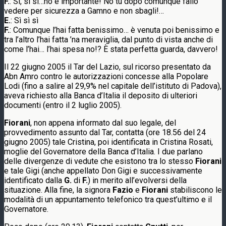
F.
: Sì, sì sì…no è importante! No tu dopo comunque fallo
vedere per sicurezza a Gamno e non sbagli!…
E.
: Sì sì sì
F.
: Comunque l’hai fatta benissimo… è venuta poi benissimo e
tra l’altro l’hai fatta ’na meraviglia, dal punto di vista anche di
come l’hai… l’hai spesa no!? È stata perfetta guarda, davvero!
Il 22 giugno 2005 il Tar del Lazio, sul ricorso presentato da
Abn Amro contro le autorizzazioni concesse alla Popolare
Lodi (fino a salire al 29,9% nel capitale dell’istituto di Padova),
aveva richiesto alla Banca d’Italia il deposito di ulteriori
documenti (entro il 2 luglio 2005).
Fiorani
, non appena informato dal suo legale, del
provvedimento assunto dal Tar, contatta (ore 18.56 del 24
giugno 2005) tale Cristina, poi identificata in Cristina Rosati,
moglie del Governatore della Banca d’Italia. I due parlano
delle divergenze di vedute che esistono tra lo stesso
Fiorani
e tale Gigi (anche appellato Don Gigi e successivamente
identificato dalla
G.
di
F.
) in merito all’evolversi della
situazione. Alla fine, la signora
Fazio
e
Fiorani
stabiliscono le
modalità di un appuntamento telefonico tra quest’ultimo e il
Governatore.