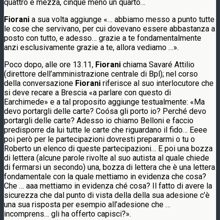
quattro e mezza, cinque meno un quarto…
Fiorani
a sua volta aggiunge «… abbiamo messo a punto tutte
le cose che servivano, per cui dovevano essere abbastanza a
posto con tutto, e adesso… grazie a te fondamentalmente
anzi esclusivamente grazie a te, allora vediamo …».
Poco dopo, alle ore 13.11,
Fiorani
chiama Savaré Attilio
(direttore dell’amministrazione centrale di Bpl); nel corso
della conversazione
Fiorani
riferisce al suo interlocutore che
si deve recare a Brescia «a parlare con questo di
Earchimede» e a tal proposito aggiunge testualmente: «Ma
devo portargli delle carte? Coósa gli porto io? Perché devo
portargli delle carte? Adesso io chiamo Belloni e faccio
predisporre da lui tutte le carte che riguardano il fido… Eeee
poi però per le partecipazioni dovresti prepararmi o tu o
Roberto un elenco di queste partecipazioni… E poi una bozza
di lettera (alcune parole rivolte al suo autista al quale chiede
di fermarsi un secondo) una, bozza di lettera che è una lettera
fondamentale con la quale mettiamo in evidenza che cosa?
Che … aaa mettiamo in evidenza ché cosa? Il fatto di avere la
sicurezza che dal punto di vista della della sua adesione c’è
una sua risposta per esempio all’adesione che …
incomprens… gli ha offerto capisci?».