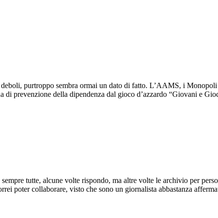
ù deboli, purtroppo sembra ormai un dato di fatto. L’AAMS, i Monopoli di S
a di prevenzione della dipendenza dal gioco d’azzardo “Giovani e Gioc
sempre tutte, alcune volte rispondo, ma altre volte le archivio per pers
Vorrei poter collaborare, visto che sono un giornalista abbastanza afferm