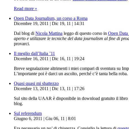
Read more »
Open Data Journalism, un corso a Roma
Dicembre 19, 2011 | Dic 19, 11 | 14:31
Dal blog di
Nicola Mattina
leggo di questo corso in
Open Data 
aperto e utilizzare le tecniche del data journalism al fine di pro
provarci.
Il meglio dall’Italia ’11
Dicembre 16, 2011 | Dic 16, 11 | 19:24
Breve segnalazione altrimenti i miei compari di sventura su Im
L’importante poi è darci un ascolto, perché c’è tanta bella roba.
Quasi quasi mi sbattezzo
Dicembre 13, 2011 | Dic 13, 11 | 17:26
Sul sito della UAAR è disponibile in download gratuito il libro 
blog.
Sul referendum
Giugno 6, 2011 | Giu 06, 11 | 8:01
Era necessaria un po’ di chiarezza. Consiglio la lettura di
questo