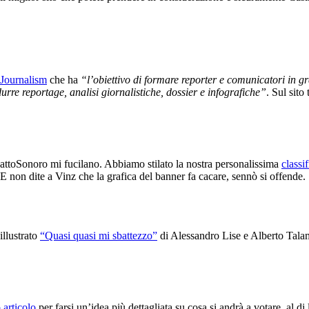
Journalism
che ha
“l’obiettivo di formare reporter e comunicatori in gr
durre reportage, analisi giornalistiche, dossier e infografiche”
. Sul sito
pattoSonoro mi fucilano. Abbiamo stilato la nostra personalissima
classi
 E non dite a Vinz che la grafica del banner fa cacare, sennò si offende.
illustrato
“Quasi quasi mi sbattezzo”
di Alessandro Lise e Alberto Talami
 articolo
per farsi un’idea più dettagliata su cosa si andrà a votare, al di