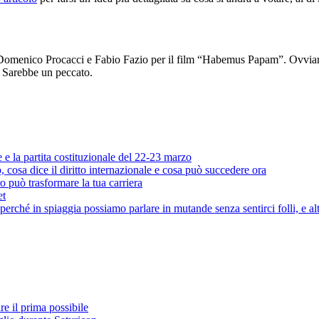
Domenico Procacci e Fabio Fazio per il film “Habemus Papam”. Ovviame
. Sarebbe un peccato.
e e la partita costituzionale del 22-23 marzo
cosa dice il diritto internazionale e cosa può succedere ora
o può trasformare la tua carriera
et
rché in spiaggia possiamo parlare in mutande senza sentirci folli, e al
e il prima possibile