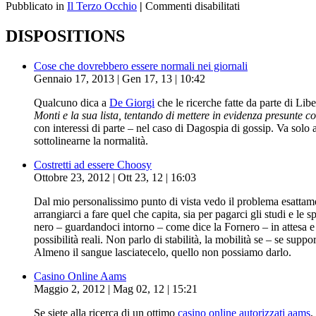
Pubblicato in
Il Terzo Occhio
|
Commenti disabilitati
DISPOSITIONS
Cose che dovrebbero essere normali nei giornali
Gennaio 17, 2013 | Gen 17, 13 | 10:42
Qualcuno dica a
De Giorgi
che le ricerche fatte da parte di Lib
Monti e la sua lista, tentando di mettere in evidenza presunte 
con interessi di parte – nel caso di Dagospia di gossip. Va solo
sottolinearne la normalità.
Costretti ad essere Choosy
Ottobre 23, 2012 | Ott 23, 12 | 16:03
Dal mio personalissimo punto di vista vedo il problema esattame
arrangiarci a fare quel che capita, sia per pagarci gli studi e l
nero – guardandoci intorno – come dice la Fornero – in attesa e c
possibilità reali. Non parlo di stabilità, la mobilità se – se s
Almeno il sangue lasciatecelo, quello non possiamo darlo.
Casino Online Aams
Maggio 2, 2012 | Mag 02, 12 | 15:21
Se siete alla ricerca di un ottimo
casino online autorizzati aams
,