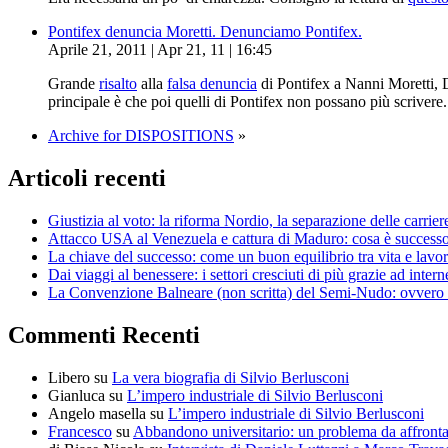
Pontifex denuncia Moretti. Denunciamo Pontifex.
Aprile 21, 2011 | Apr 21, 11 | 16:45
Grande
risalto
alla
falsa denuncia
di Pontifex a Nanni Moretti, 
principale è che poi quelli di Pontifex non possano più scrivere
Archive for DISPOSITIONS
»
Articoli recenti
Giustizia al voto: la riforma Nordio, la separazione delle carrier
Attacco USA al Venezuela e cattura di Maduro: cosa è successo, 
La chiave del successo: come un buon equilibrio tra vita e lavor
Dai viaggi al benessere: i settori cresciuti di più grazie ad intern
La Convenzione Balneare (non scritta) del Semi-Nudo: ovvero pe
Commenti Recenti
Libero
su
La vera biografia di Silvio Berlusconi
Gianluca
su
L’impero industriale di Silvio Berlusconi
Angelo masella
su
L’impero industriale di Silvio Berlusconi
Francesco
su
Abbandono universitario: un problema da affrontar