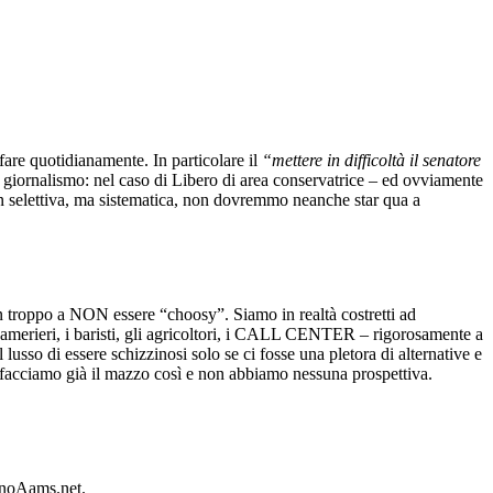
fare quotidianamente. In particolare il
“mettere in difficoltà il senatore
i giornalismo: nel caso di Libero di area conservatrice – ed ovviamente
non selettiva, ma sistematica, non dovremmo neanche star qua a
in troppo a NON essere “choosy”. Siamo in realtà costretti ad
i camerieri, i baristi, gli agricoltori, i CALL CENTER – rigorosamente a
usso di essere schizzinosi solo se ci fosse una pletora di alternative e
ci facciamo già il mazzo così e non abbiamo nessuna prospettiva.
sinoAams.net.