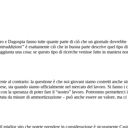
ero e Dagospia fanno tutte quante parte di ciò che un giornale dovrebbe 
contraddizioni”
è esattamente ciò che in buona parte descrive quel tipo d
 aggiunta una cosa: se questo tipo di ricerche venisse fatto in maniera 
nte al contrario: la questione è che noi giovani siamo costretti anche s
e spese, sia quando siamo ufficialmente nel mercato del lavoro. Si fanno 
on la speranza di poter fare il “nostro” lavoro. Potremmo permetterci il l
upportata da misure di ammortizzazione – può anche essere un valore, ma 
 il miglior sito che potete prendere in considerazione è sicuramente Ca