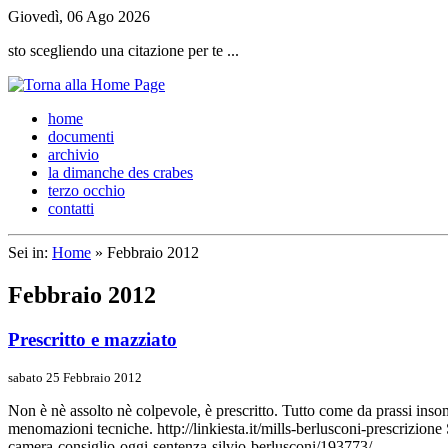
Giovedì, 06 Ago 2026
sto scegliendo una citazione per te ...
h
ome
d
ocumenti
a
rchivio
l
a dimanche des crabes
t
erzo occhio
c
ontatti
Sei in:
Home
» Febbraio 2012
Febbraio 2012
Prescritto e mazziato
sabato 25 Febbraio 2012
Non è nè assolto nè colpevole, è prescritto. Tutto come da prassi inso
menomazioni tecniche. http://linkiesta.it/mills-berlusconi-prescrizione
camera-consiglio-oggi-sentenza-silvio-berlusconi/193773/