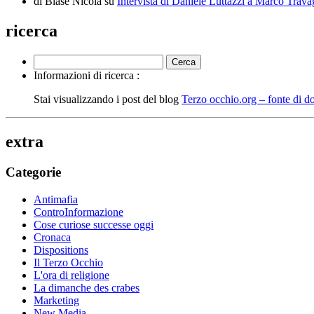
di Biase Nicola
su
Intervista di Daniele Luttazzi a Marco Trava
ricerca
Informazioni di ricerca :
Stai visualizzando i post del blog
Terzo occhio.org – fonte di d
extra
Categorie
Antimafia
ControInformazione
Cose curiose successe oggi
Cronaca
Dispositions
Il Terzo Occhio
L'ora di religione
La dimanche des crabes
Marketing
New Media