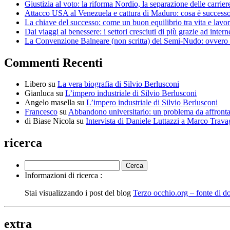
Giustizia al voto: la riforma Nordio, la separazione delle carrier
Attacco USA al Venezuela e cattura di Maduro: cosa è successo, 
La chiave del successo: come un buon equilibrio tra vita e lavor
Dai viaggi al benessere: i settori cresciuti di più grazie ad intern
La Convenzione Balneare (non scritta) del Semi-Nudo: ovvero pe
Commenti Recenti
Libero
su
La vera biografia di Silvio Berlusconi
Gianluca
su
L’impero industriale di Silvio Berlusconi
Angelo masella
su
L’impero industriale di Silvio Berlusconi
Francesco
su
Abbandono universitario: un problema da affrontar
di Biase Nicola
su
Intervista di Daniele Luttazzi a Marco Trava
ricerca
Informazioni di ricerca :
Stai visualizzando i post del blog
Terzo occhio.org – fonte di d
extra