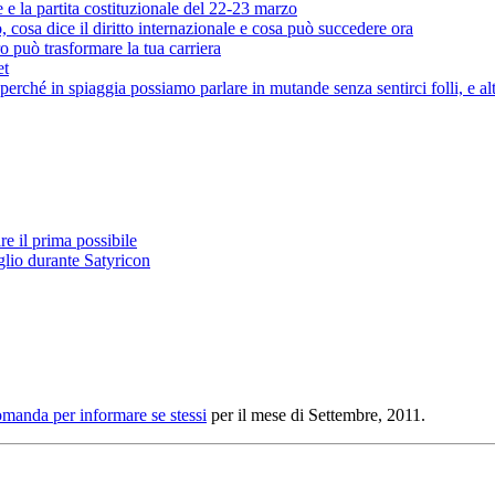
e e la partita costituzionale del 22-23 marzo
cosa dice il diritto internazionale e cosa può succedere ora
o può trasformare la tua carriera
et
rché in spiaggia possiamo parlare in mutande senza sentirci folli, e al
e il prima possibile
glio durante Satyricon
omanda per informare se stessi
per il mese di Settembre, 2011.