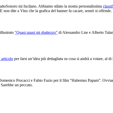
pattoSonoro mi fucilano. Abbiamo stilato la nostra personalissima
classi
 E non dite a Vinz che la grafica del banner fa cacare, sennò si offende.
illustrato
“Quasi quasi mi sbattezzo”
di Alessandro Lise e Alberto Talami
 articolo
per farsi un’idea più dettagliata su cosa si andrà a votare, al di
Domenico Procacci e Fabio Fazio per il film “Habemus Papam”. Ovviame
. Sarebbe un peccato.