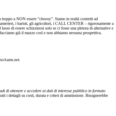
in troppo a NON essere “choosy”. Siamo in realtà costretti ad
i camerieri, i baristi, gli agricoltori, i CALL CENTER – rigorosamente a
usso di essere schizzinosi solo se ci fosse una pletora di alternative e
ci facciamo già il mazzo così e non abbiamo nessuna prospettiva.
sinoAams.net.
adi di ottenere e accedere ai dati di interesse pubblico in formato
 tutti i dettagli su costi, durata e criteri di ammissione. Bisognerebbe