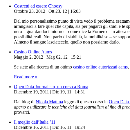
Costretti ad essere Choosy
Ottobre 23, 2012 | Ott 23, 12 | 16:03
Dal mio personalissimo punto di vista vedo il problema esattame
arrangiarci a fare quel che capita, sia per pagarci gli studi e l
nero – guardandoci intorno – come dice la Fornero – in attesa e c
possibilità reali. Non parlo di stabilità, la mobilità se – se s
Almeno il sangue lasciatecelo, quello non possiamo darlo.
Casino Online Aams
Maggio 2, 2012 | Mag 02, 12 | 15:21
Se siete alla ricerca di un ottimo
casino online autorizzati aams
,
Read more »
Open Data Journalism, un corso a Roma
Dicembre 19, 2011 | Dic 19, 11 | 14:31
Dal blog di
Nicola Mattina
leggo di questo corso in
Open Data 
aperto e utilizzare le tecniche del data journalism al fine di pro
provarci.
Il meglio dall’Italia ’11
Dicembre 16, 2011 | Dic 16, 11 | 19:24