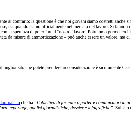
nte al contrario: la questione è che noi giovani siamo costretti anche s
e spese, sia quando siamo ufficialmente nel mercato del lavoro. Si fanno 
on la speranza di poter fare il “nostro” lavoro. Potremmo permetterci il l
upportata da misure di ammortizzazione – può anche essere un valore, ma 
 il miglior sito che potete prendere in considerazione è sicuramente Ca
Journalism
che ha
“l’obiettivo di formare reporter e comunicatori in gr
durre reportage, analisi giornalistiche, dossier e infografiche”
. Sul sito