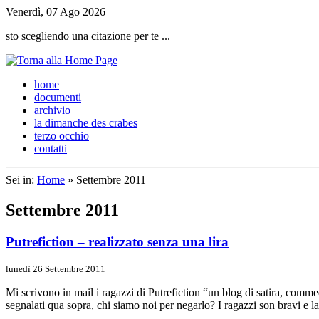
Venerdì, 07 Ago 2026
sto scegliendo una citazione per te ...
h
ome
d
ocumenti
a
rchivio
l
a dimanche des crabes
t
erzo occhio
c
ontatti
Sei in:
Home
» Settembre 2011
Settembre 2011
Putrefiction – realizzato senza una lira
lunedì 26 Settembre 2011
Mi scrivono in mail i ragazzi di Putrefiction “un blog di satira, comm
segnalati qua sopra, chi siamo noi per negarlo? I ragazzi son bravi e l