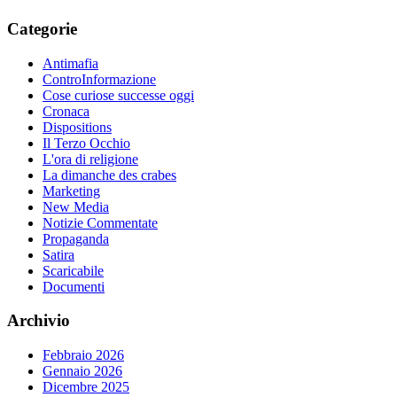
Categorie
Antimafia
ControInformazione
Cose curiose successe oggi
Cronaca
Dispositions
Il Terzo Occhio
L'ora di religione
La dimanche des crabes
Marketing
New Media
Notizie Commentate
Propaganda
Satira
Scaricabile
Documenti
Archivio
Febbraio 2026
Gennaio 2026
Dicembre 2025